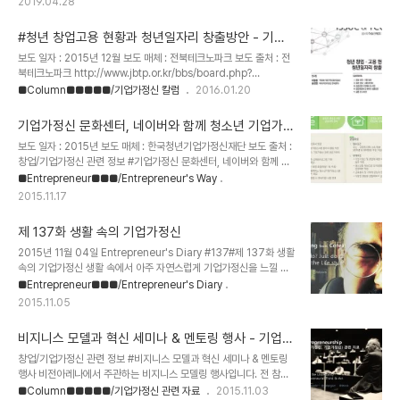
2019.04.28
현실일지도 모르지만. 더 이상 치열하게 살고 싶지가 않다. 그게 대한
민국에서 과연 될까? 치열하게 삶을 살아내지 않으면 과연 우리는 먹
#청년 창업고용 현황과 청년일자리 창출방안 - 기업
고 살 수 있는가? 이렇게 발버둥을 치는데, 왜 이리도 삶은 팍팍할까?
가정신 문화센터
덜 발버둥을 쳐서 그런건가? 왜 치열하게 살아야 하나. 무엇을 위해.
보도 일자 : 2015년 12월 보도 매체 : 전북테크노파크 보도 출처 : 전
홀로 질문에 질문을 더하는 하루. 그러나, 오늘도 내일도 끝끝내 살아
북테크노파크 http://www.jbtp.or.kr/bbs/board.php?
내야지.
bo_table=issuetech&wr_id=52 창업/기업가정신 관련 정보 #청
■Column■■■■■/기업가정신 칼럼
2016.01.20
년 창업고용 현황과 청년일자리 창출방안 Issue & Tech 2015
vol.50 : 청년 창업고용 현황과 청년 일자리 창출 방안저자 : 최명훈
기업가정신 문화센터, 네이버와 함께 청소년 기업가정
책임연구원(전북테크노파크), 송정현 대표(기업가정신 문화센터) 첨
신 스쿨 프로젝트에 참여
보도 일자 : 2015년 보도 매체 : 한국청년기업가정신재단 보도 출처 :
부파일 : 이슈앤테크_vol.50_2015_.pdf (3.1M), Down : 27 1. 청
창업/기업가정신 관련 정보 #기업가정신 문화센터, 네이버와 함께 하
년 창업·고용 현황 2. 청년 창업·고용 문제점 3. 청년창업 지원제도 및
는 청소년 기업가정신 스쿨에 교육전문가로 참여기업가정신 문화센터
■Entrepreneur■■■/Entrepreneur's Way
사업 4. 창업활성화 및 일자리 창출방안 5. 결론 및 시사점 첨부파일 :
는 네이버와 함께하는 청소년 기업가정신 스쿨에 기업가정신 교육전
이슈앤테크_vol.50_2..
2015.11.17
문가로 참여합니다. 이 프로젝트는 기업가정신 교육전문가가 대학생
들에게 교육을 하고, 대학생은 중학생들에게 기업가정신을 가르치는
제 137화 생활 속의 기업가정신
활동을 하게 됩니다. 이 프로젝트는 기업가정신 교육 전문가가 대학생
을 예비교육자로 양성시키고, 대학생들은 기업가정신 교육자로서 활
2015년 11월 04일 Entrepreneur's Diary #137#제 137화 생활
동할 수 있는 기회를 얻을 수 있다.네이버와 한국청년기업가정신재단
속의 기업가정신 생활 속에서 아주 자연스럽게 기업가정신을 느낄 수
이 함께 하는 프로젝트. 기업가정신 문화센터는 청소년의 도전과 열정
있게 하고 싶다.아주 오랫동안 고민하고 있는 주제이자 소재이다.기업
■Entrepreneur■■■/Entrepreneur's Diary
을 응원합니다. (Add Budher to your Link..
가정신을 배우고 익히는 것도 중요하지만.좀 더 쉽게 기업가정신을 느
2015.11.05
끼게 해주는 것이 더 중요하다는 것이 내 생각이다. 음식을 먹으면서
기업가정신을 느끼게 해줄 수 있는 기회는 어떻게 만들 수 있을까?잠
비지니스 모델과 혁신 세미나 & 멘토링 행사 - 기업가
을 자면서(잠을 자기 전) 기업가정신을 느끼게 해줄 수 있는 기회는 어
정신 문화센터
떻게 만들 수 있을까? (Add Budher to your Linked-in /
창업/기업가정신 관련 정보 #비지니스 모델과 혁신 세미나 & 멘토링
Facebook) 기업가정신 세계일주 [World Entrepreneurship
행사 비전아레나에서 주관하는 비지니스 모델링 행사입니다. 전 참여
Travel] -Quest for Little Hero- *..
멘토로 참석합니다. :) BMF 미니컨퍼런스 & 멘토링 행사의 6개 세션
■Column■■■■■/기업가정신 관련 자료
2015.11.03