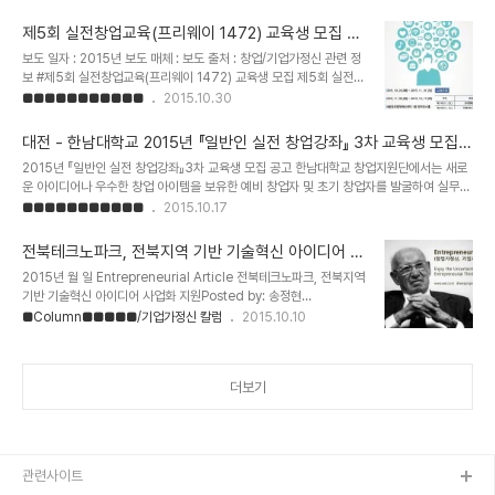
발표자와 10인의 멘토분이 정해졌습니다. 비즈니스모델과 관련된 주
제로만 6개의 강연이 이루어지며 멘토링도 컨퍼런스 전후로 이루어질
제5회 실전창업교육(프리웨이 1472) 교육생 모집 -
예정입니다. 멘토링 신청: http://bit.ly/1RbJuFI멘토링은 위의 링크
기업가정신 문화센터
보도 일자 : 2015년 보도 매체 : 보도 출처 : 창업/기업가정신 관련 정
통해 신청한 기업 우선으로 1:1 개별상담으로 진행될 예정이지만, 꼭
보 #제5회 실전창업교육(프리웨이 1472) 교육생 모집 제5회 실전창
10인의 멘토에게 동시에 멘토링을 받고자 하시는 기업이 있으시면 신
업교육(프리웨이 1472)일시 : 2015.10.22 ~ 2015.11.01장소 : 서
■■■■■■■■■■■
2015.10.30
청후 아래에 피칭을 원한다는 댓글까지 남겨주시고 3분 피칭을 준비
울혁신센터 컨퍼런스홀참석인원 : 0명등록일 : 2015.10.22제5회 실
해 주세요. (피칭 형식은 자유이고, 2~3페이지의 슬라이드 사용을 권
전창업교육(프리웨이 1472) 교육생 모집 "아이디어고도화, 시제품
해드립니다.) (Ad..
대전 - 한남대학교 2015년 『일반인 실전 창업강좌』 3차 교육생 모집
제작, 수익모델개발, 데모데이 등 창업의 전과정을 한번에 !서울창조경
공고
2015년 『일반인 실전 창업강좌』3차 교육생 모집 공고 한남대학교 창업지원단에서는 새로
제혁신센터 실전창업 아카데미 다섯번째 교육생 모집!!"하단 신청서
운 아이디어나 우수한 창업 아이템을 보유한 예비 창업자 및 초기 창업자를 발굴하여 실무
작성후 이메일 접수해 주셔야 신청이 완료됩니다.1. 모집 안내-모집기
지식을 갖춘 (예비)창업자를 육성하기 위하여 2015년 『일반인 실전 창업강좌』 3차 교육생
■■■■■■■■■■■
2015.10.17
간: 2015. 10. 20.(화 ) ~ 2015. 11. 01.(일 )-모집인원 : 30명(신
을 다음과 같이 모집하오니 관심 있는 분들의 많은 참여 바랍니다. 2015. 09. 15 한남대학
청서 작성 후 이메일 접수 : seoul-..
교 창업지원단장 1. 모집요강 1) 교육기간 : 2015. 11. 07(토) ~ 11. 22(일) 2) 교육대상 우
전북테크노파크, 전북지역 기반 기술혁신 아이디어 사
수기술 보유자 또는 아이디어를 보유한 예비 창업자 (대학생 포함)창업 1년 미만의 기창업자
업화 지원 - 기업가정신 문화센터
2015년 월 일 Entrepreneurial Article 전북테크노파크, 전북지역
(대학생 포함, 사업자등록증 필히 제출)기술(아이디어)창업에 관심 있는 일반인 3) 운영방법
기반 기술혁신 아이디어 사업화 지원Posted by: 송정현
선발단계지원자 대상 창업 잠재역량 사전진단•분석 후 ..
2015/10/07in EventinShare사진 : 비즈니스 아이디어 사업화 교
■Column■■■■■/기업가정신 칼럼
2015.10.10
육실습 현장7일 남원 스위트호텔에서 전라북도의 창업기업 및 예비창
업자의 비즈니스 아이디어를 실제 수익모델을 개발하도록 돕기 위해
열리는 비즈니스 아이디어 사업화 지원행사가 열렸다.이 행사는 산업
더보기
통상자원부, 한국산업기술진흥원이 주최하고 전북테크노파크가 주관
하는 비즈니스 아이디어(BI) 사업화 지원사업으로, 아이디어에서 사업
으로 고도화 작업을 하는 비즈니스 모델 개발 컨설팅데이다.이번 비지
니스 모델 개발 컨설팅데이는 17일 오전부터 시작해 익일 오후에 마무
리 되는 행사다. 총 25개 ..
관련사이트