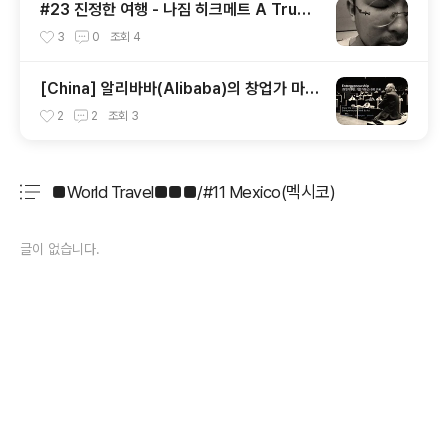
#23 진정한 여행 - 나짐 히크메트 A True
Travel - Nazim Hikmet - 기업가정신 세
3
0
조회
4
계일주
[China] 알리바바(Alibaba)의 창업가 마운
과 청년창업가의 대담내용 - 기업가정신 세계
2
2
조회
3
일주
■World Travel■■■/#11 Mexico(멕시코)
분류 전체보기
주요 글 목록
글이 없습니다.