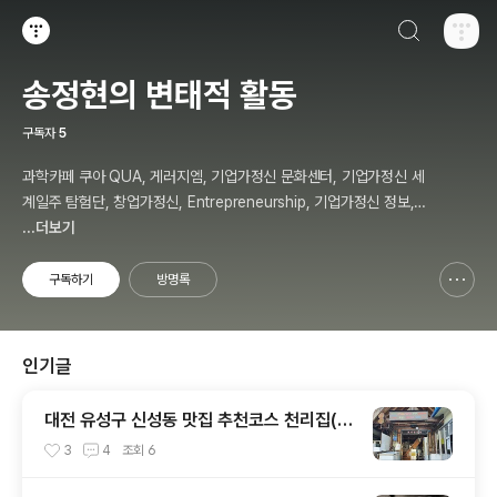
검색하기
티스토리
송정현의 변태적 활동
구독자
5
과학카페 쿠아 QUA, 게러지엠, 기업가정신 문화센터, 기업가정신 세
계일주 탐험단, 창업가정신, Entrepreneurship, 기업가정신 정보,
칼럼, 저자, 강사, 송정현, Budher Song
...더보기
구독하기
방명록
신고하기 레이어
열기
인기글
대전 유성구 신성동 맛집 추천코스 천리집(순
대국밥) - 카페쿠아(커피)
3
4
조회
6