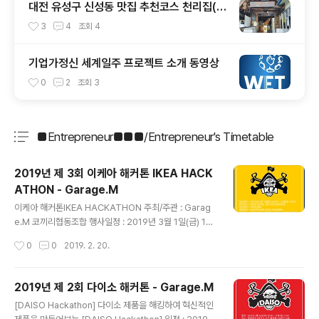
대전 유성구 신성동 맛집 추천코스 천리집(순
대국밥) - 카페쿠아(커피)
3
4
조회
4
기업가정신 세계일주 프로젝트 소개 동영상
0
2
조회
3
■Entrepreneur■■■/Entrepreneur's Timetable
분류 전체보기
주요 글 목록
2019년 제 3회 이케아 해커톤 IKEA HACK
ATHON - Garage.M
글 내용
이케아 해커톤IKEA HACKATHON 주최/주관 : Garag
e.M 코끼리협동조합 행사일정 : 2019년 3월 1일(금) 10:
00 - 2일(토) 18:00 행사장소 : 이케아 광명점, 대교 HRD
작성시간
0
0
2019. 2. 20.
센터(광명) 모집인원 : 20명(선발) 해킹내용 : 이케아 제품
을 해킹해서 새로운 모빌리티 디바이스, 혁신적인 제품/서
비스를 만들어보는 해커톤 Track 1. 모빌리티 제품군 Tra
2019년 제 2회 다이소 해커톤 - Garage.M
ck 2. 일반 제품/서비스군참가신청 : https://goo.gl/for
글 내용
[DAISO Hackathon] 다이소 제품을 해킹하여 혁신적인
ms/JvqEAeodbkftfatx2 신청기간 : 2019년 02월 25