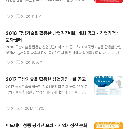
제품을 만들어보는 [DAISO Hackathon] 일정 : 2019년
일 18:00까지 참가비용 : 없음 행사집결 : 3월 1일 10:00
1월 26일(토) 10:00 – 27일(일) 17:00 장소 : 팹랩대전
이케아 광명점 1층 로비에서 집결 문 의 : 010-5455-58
(대전시 서구 월평동 728번지 1층) 대상 : 다이소 해킹 및
97 dr.budhersong@gmail.com 협 업..
작성시간
0
0
2019. 1. 7.
이동수단 메이킹에 관심있는 누구나 신청 : 2019년 1월 2
1일(월) 18:00까지 아래 링크로 신청 https://goo.gl/for
ms/Af7qruLkzZrkWvVy2 (선정결과 공지 22일) 주제
2018 국방기술을 활용한 창업경진대회 개최 공고 - 기업가정신
: 다이소 제품을 해킹하여 즐겁고 재미난 제품 컨셉 개발1.
문화센터
모빌리티 제품 : 모빌리티 장난감, 카트 등 이동수단 관련
글 내용
제품군 개발 2. 일반 제품 : 세상의 모든 제품군 개발 (생활
2018 국방기술을 활용한 창업경진대회 개최 공고 『2018 국방기술을 활용한 창업
용품, 소품, 가구, IoT 전자제품 등 범위 제한 없..
경진대회』개최를 다음과 같이 공고하오니 많은 관심과 참여를 바랍니다. 2018년 5
월 14일방 위 사 업 청 장 □(목적) 국방과학기술을 활용한 사업화 아이디어 공모를
작성시간
0
0
2018. 6. 11.
통해 국방과학기술의 민간이전 활성화 기반 마련 및 국내 창업분위기 조성□(신청 분
야) 국방 분야 및 기계/소재, 전기/전자, 정보/통신, 화학, 바이오/의료, 에너지/자원,
지식서비스 등 全 산업 분야 ◦ 국방과학기술을 활용한 全 산업 분야 적용 사업화 아
2017 국방기술을 활용한 창업경진대회 공고
이디어 ※ 국방과학기술 : 국방기술거래장터(http://techmart.dtaq.re.kr)에 등록
글 내용
2017 국방기술을 활용한 창업경진대회 개최 공고 『2017
된 기술 단, 과거 본 대회 수상작품(아이디어)과 유사한 아이디어는 감점 요인 있음-
국방기술을 활용한 창업경진대회』개최를 다음과 같이 공
첨부 참조)□(신청 자..
고하오니 많은 관심과 참여를 바랍니다. 2017년 4월 10
일방 위 사 업 청 장□(목적) 국방기술을 활용한 사업화 아
작성시간
0
1
2017. 4. 30.
이디어 공모를 통해 국방기술의 민간이전 활성화 기반 마
련 및 국내 창업분위기 조성□(신청 분야) 기계/소재, 전기/
전자, 정보/통신, 화학, 바이오/의료, 에너지/자원, 지식서비
이노데이 청중 평가단 모집 - 기업가정신 문화
스 등 全 산업 분야 ◦ 국방기술을 활용한 全 산업 분야 적