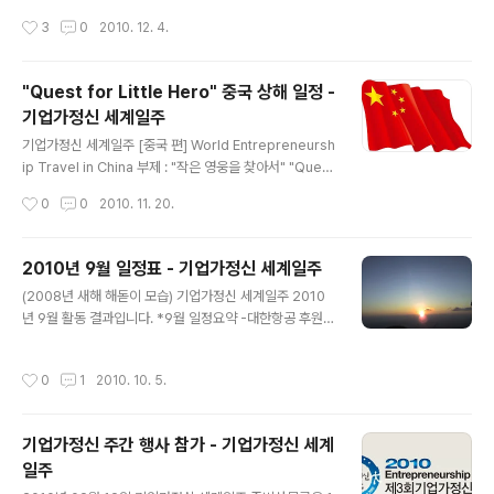
oject /..
eneurship Travel in China 부제 : "작은 영웅을 찾아
작성시간
3
0
2010. 12. 4.
서" "Quest for Little Hero" *중국 일정표(Time tabl
e in China) #09821 연변, 연길 일정 (2010. 11. 29 ~ 1
2. 05) 2010년 11월 29일 08:35 -상해 홍궈우국제공항
"Quest for Little Hero" 중국 상해 일정 -
연길(청도 경유)행 2010년 11월 29일 12:40 -연길공항
기업가정신 세계일주
도착 2010년 11월 29일 13:30 -연변 과학기술대학 교내
글 내용
투어 상경대학 김상중 교수 미팅 창립 배경 및 학교현황 파
기업가정신 세계일주 [중국 편] World Entrepreneursh
악 Contact : 심춘화 교수 2010년 11월 30일 -연변 과학
ip Travel in China 부제 : "작은 영웅을 찾아서" "Quest
기술대학 창업보육센터..
for Little Hero" *중국 일정표(Time table in China)
작성시간
0
0
2010. 11. 20.
#68435 상해 일정 (2010. 11. 18 ~ 29) 2010년 11월
18일 12:55 인천국제공항 출국 2010년 11월 18일 15:0
0 상해 푸동국제공항 도착 2010년 11월 18일 18:00 숙
2010년 9월 일정표 - 기업가정신 세계일주
소 도착 Shanghai SOHO International Youth Hoste
글 내용
(2008년 새해 해돋이 모습) 기업가정신 세계일주 2010
l Tel: 021-58888817 Address: No.1307, South S
년 9월 활동 결과입니다. *9월 일정요약 -대한항공 후원유
uzhou Road, Huangpu District, Shanghai Web: w
치 협의 중. -한남대학교 후원유치 협의 중. -(주)휴넷 조영
ww.yhaonline.com 上海..
탁 대표이사 인터뷰 완료. -Start-up Digest 인터뷰 기사
작성시간
0
1
2010. 10. 5.
보도. -UN Foundation 미팅 - NET's GO 행사 협의 관
련. -한국 MS사 미팅 - 후원유치. -여행사 미팅(하나투어,
모두투어 등). -한남대학교 김형태 총장 미팅 - 지원 요청.
기업가정신 주간 행사 참가 - 기업가정신 세계
-문국현(前 유한킴벌리 CEO) 대표 - 미니 인터뷰, 자문 요
일주
청. -연합뉴스 인터뷰 기사보도. -G20서울국제컨퍼런스
글 내용