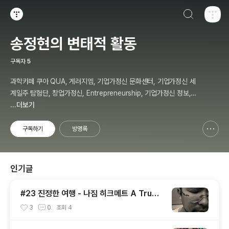
검색하기
티스토리
송정현의 변태적 활동
구독자
5
과학카페 쿠아 QUA, 게러지엠, 기업가정신 문화센터, 기업가정신 세
계일주 탐험단, 창업가정신, Entrepreneurship, 기업가정신 정보,
칼럼, 저자, 강사, 송정현, Budher Song
...더보기
구독하기
방명록
신고하기 레이어
열기
인기글
#23 진정한 여행 - 나짐 히크메트 A True
Travel - Nazim Hikmet - 기업가정신 세
3
0
조회
4
계일주