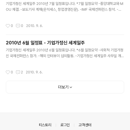
기업가정신 세계일주 2010년 7월 일정표입니다. *7월 일정요약 -중앙대학교와 M
OU 체결. -보도기사 게재(온석세스, 창업경영신문). -IMF 국제컨퍼런스 참석. -프
로젝트 인터뷰(노동부 공식 블로그). -YES리더스와 함께하는 기업가정신 캠프 스텝
으로 공식 참가. -노동부 사회적기업과 첫 미팅. -(사)한국소호진흥협회 첫 미팅(GE
작성시간
0
0
2010. 9. 6.
W Korea Host). -한남대학교 홍보팀 첫 미팅.
2010년 6월 일정표 - 기업가정신 세계일주
글 내용
기업가정신 세계일주 2010년 6월 일정표입니다. *6월 일정요약 -사회적 기업가정
신 국제컨퍼런스 참가. -해외 인터뷰이 섭외활동. -기업가정신 세계일주 사무실 개소
(대전). -중앙대학교 창업경영대학원에서 본 프로젝트 소개/발표. -2010 대한민국
창업대전 참가(부스 임차). -NGO 단체 미팅. 참고 : 총괄팀장 송정현의 일정만 기재
작성시간
0
2
2010. 9. 6.
됨 당시, 타 멤버들은 구글캘린더 첫 사용.
더보기
의안내
티스토리
로그인
고객센터