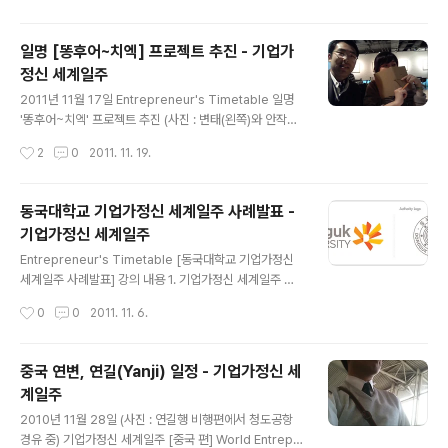
일을 하고 싶었죠. 큰 회사나 정부의 힘..
며 학생들과 '함께 성장하는 수업'으로 꾸며 볼 생각입니다.
가장 큰 가르침은 누군가를 가르칠 때라는 말이 있지요? 첫
일명 [똥후어~치엑] 프로젝트 추진 - 기업가
강의라 아직은 실감이 안 나지만, 즐겁게 잘 할 수 있을 겁
정신 세계일주
니다. ㅎㅎ 그동안 글 쓰고 강의 준비하면서 내공을 쌓고 있
글 내용
어야겠어요. 저를 추천해주신 교수님이 너무나 성심성의껏
2011년 11월 17일 Entrepreneur's Timetable 일명
학생들을 가르치셔서, 제가 얼마나 쫓아갈 수 있을지 막막
'똥후어~치엑' 프로젝트 추진 (사진 : 변태(왼쪽)와 안작가
합니다. 상대적으로 그 분의 역량과 노력을 쫓아가기가 참
(오른쪽)) 내가 세계일주를 하고 왔다는 소식을 듣고, 오랜
작성시간
2
0
2011. 11. 19.
두렵고 힘들 것 같아서요. (동영상 : 지난 학기 기업가정신
만에 내게 연락한 안작가. 오랜만의 그 연락으로 인해, 그녀
과 청년기업가 수업 ..
와 나는 일명 '똥후어~치엑' 프로젝트를 추진 중이다. 이미
지금까지 3차례 만남을 통해 초기 아이디어 단계이지만,
동국대학교 기업가정신 세계일주 사례발표 -
세상을 변화시킬 하나의 프로젝트를 시작하기로 했다. 당
기업가정신 세계일주
분간은 나의 집필활동 때문에 서로 개개인 시간과 아이디
글 내용
어를 더 갖기로 하고, 다음 달 정도에는 작은 성과가 나오지
Entrepreneur's Timetable [동국대학교 기업가정신
않을까 예상된다. 생각보다 꽤 진지하게 자란? 안작가와 작
세계일주 사례발표] 강의 내용 1. 기업가정신 세계일주 경
업을 할 생각에 다소 흥분!! 뻐하하~ (Add Budher to yo
험 2. 본 경험을 통해 얻은 교훈 3. 청년의 관점에서 '기업
작성시간
0
0
2011. 11. 6.
ur Linked-in / Facebook) 기..
가정신이란' 시간과 장소는 다음과 같습니다. - 11월 7일
(월) 오전 9시 45분 동국대학교(서울) 경영관 로비 - 강의
시간: 오전 10시, 오후 3시 (세부 내용은 위와 동일) (Add
중국 연변, 연길(Yanji) 일정 - 기업가정신 세
Budher to your Linked-in / Facebook) 기업가정신
계일주
세계일주 [World Entrepreneurship Travel] -Quest
글 내용
for Little Hero- *Homepage : www.wet.or.kr *T
2010년 11월 28일 (사진 : 연길행 비행편에서 청도공항
witter : @wetproject / @btools *E-mail : WET pr
경유 중) 기업가정신 세계일주 [중국 편] World Entrepr