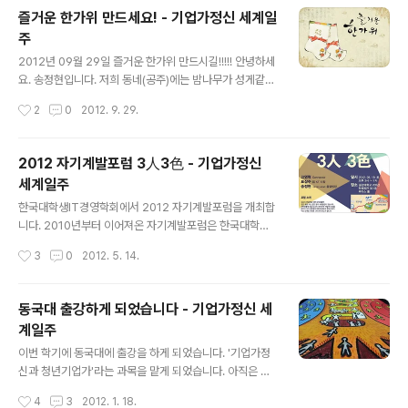
묻혀 헤어나오질 못했다. 여러가지 현실 상황의 제약과 나
즐거운 한가위 만드세요! - 기업가정신 세계일
의 편안함을 추구하는 욕망이 결탁한 완벽한 결과물. 이렇
주
게 나의 부족함을 지울 수 없는 명확한 결과물로 내놓고야
글 내용
말았다. 어떻게든 이젠 벗어나고자 하는 나의 강렬한 열망
2012년 09월 29일 즐거운 한가위 만드시길!!!!! 안녕하세
이 절대적으로 반영된 결과물. 나의 치부와 모자람이 여과
요. 송정현입니다. 저희 동네(공주)에는 밤나무가 성게같은
없이 적나라하게 드러난, 그 결과물 말이다. 이 책이 나에게
입으로 토실토실한 알밤을 물고 있던데요. 밤나무 아래만
작성시간
2
0
2012. 9. 29.
주는 의의는 바로 이 점이다. 내가 제일 잘 안다. 나에게 부
가더라도 알밤을 많이 주울 수 있어서 행복하고 풍성한 가
끄럽고 ..
을인 것 같습니다. 한가위, 다들 고향으로 가실텐데.. 귀향
길 안전 조심하시고, 가족들과 화목하고 풍성한 연휴 보내
2012 자기계발포럼 3人3色 - 기업가정신
시길 바랍니다. 고맙습니다. 송정현 Dream (Add Budh
세계일주
er to your Linked-in / Facebook) 기업가정신 세계
글 내용
일주 [World Entrepreneurship Travel] -Quest for
한국대학생IT경영학회에서 2012 자기계발포럼을 개최합
Little Hero- *Homepage : www.wet.or.kr *Twitt
니다. 2010년부터 이어져온 자기계발포럼은 한국대학생I
er : @wetproject / @btools / @ECultu..
T경영학회의 브랜드 중 하나로서 열정적인 연사분들과 함
작성시간
3
0
2012. 5. 14.
께 20대들의 공통 관심사에 대해 이야기하고 포럼을 통해
서 20대들이 더 성숙해 질 수 있는 계기를 마련해주고 있
습니다. '3人3色' 이름답게 자신들만의 색을 가지신 3분
동국대 출강하게 되었습니다 - 기업가정신 세
의 연사분을 모셨습니다. "생산적인 고민으로 나만의 커리
계일주
어를 찾아가기" - Gonnector 고영혁 IT 분야나 커리어
글 내용
관련 트위터리안이라면 한 번씩 이름을 들어봤을 정도로
이번 학기에 동국대에 출강을 하게 되었습니다. '기업가정
이 분야에서 널리 알려진 전문가입니다. 원래는 NHN 게임
신과 청년기업가'라는 과목을 맡게 되었습니다. 아직은 강
콘텐츠를 기획했지만 현재는 흥미롭게도 헤드헌터 관련해
의를 할 단계는 아닌 것을 저도 잘 알고 있지만, 지금까지 1
작성시간
4
3
2012. 1. 18.
서 일을 하고 계십니다. "조직보다는 혼자서 해보고 싶은
0년 넘게 제가 고민하고 실천해왔던 것들을 하나씩 풀어가