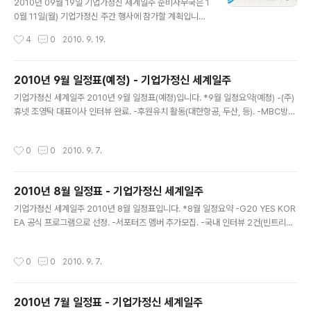
참가. -KOWIN 한민족여성네트워크행사 참가.
2010년 09월 19일 기업가정신 세계일주 준비사무국은 1
0월 11일(월) 기업가정신 주간 행사에 참가할 계획입니다.
컨퍼런스에 참가하여 기업가정신 관련 최신 정보와 오피니
작성시간
4
0
2010. 9. 19.
언 리더들의 의견들을 듣는 계기이며, 행사에 참여하시는
연사 또는 행사담당자 등 본 프로젝트 관련된 분들을 직접
만나뵐 수 있는 자리이기에, 꼭 참여할 계획입니다. 무척 기
2010년 9월 일정표(예정) - 기업가정신 세계일주
대가 됩니다. 이 행사는 Global Entrepreneurship We
글 내용
기업가정신 세계일주 2010년 9월 일정표(예정)입니다. *9월 일정요약(예정) -(주)
ek 행사와는 다른 행사로서, 국내에서 메이저급 5개 경제
휴넷 조영탁 대표이사 인터뷰 완료. -후원유치 활동(대한항공, 두산, 등). -MBC방송
단체가 공동으로 주관하는 행사입니다. (전국경제인연합
국 연락. -프로젝트 홍보 동영상 제작(3차). -안철수 교수 미팅. -라디오 방송국 연
회, 대한상공회의소, 한국무역협회, 중소기업중앙회, 한국
락. -기업인과의 미팅(문국현 회장, 전하진 대표 등) -지방자치단체 미팅. -국내 인터
경영자총협회) 올해로 3회째 운영중인데 그 규모가 날로
작성시간
0
0
2010. 9. 7.
뷰 3건 추가 실시.
커지고 발전하는 것 같습니다. 기업가정신 관련 관심 있으
신 분들은 아래 공고..
2010년 8월 일정표 - 기업가정신 세계일주
글 내용
기업가정신 세계일주 2010년 8월 일정표입니다. *8월 일정요약 -G20 YES KOR
EA 공식 프로그램으로 선정. -서포터즈 멤버 추가모집. -국내 인터뷰 2건(빈트리20
0.25 / 아신 아트컴퍼니) 실시. -국내 인터뷰이 섭외. -후원유치 활동 (SK Energy,
아시아나, 하나투어 등) -전국경제인연합회 관계자 자문. -한국CFO스쿨 자문.
작성시간
0
0
2010. 9. 7.
2010년 7월 일정표 - 기업가정신 세계일주
글 내용