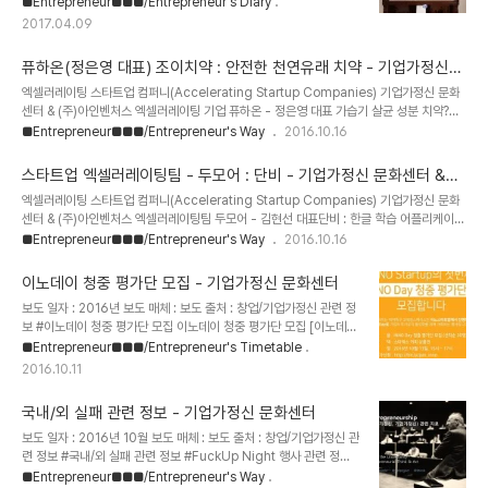
산이 빠른 똘똘한 척하는 능력자와 아직은 실제 업무에서 비리비리한
신 세계일주 프로젝트를 준비하면서 만들었는데, 아마도 2009년이
■Entrepreneur■■■/Entrepreneur's Diary
저능력자들을 어떻게 하면 잘 비벼내서 ..
나 2010년 정도일 것이다. 내 블로그에 50만명이나 다녀가니 말로
2017.04.09
표현하기는 힘들지만 무언가 책임감 같은 것이 느껴진다. 요즘에는 바
빠서 글을 쓸 마음의 여유가 없어졌다. '요즘'은 아닌 것 같군. 몇 년 째
퓨하온(정은영 대표) 조이치약 : 안전한 천연유래 치약 - 기업가정신
다. 머 일이 많아 바쁘기도 하지만, 마음에 분노가 쌓이고 쌓여서 임계
문화센터 & (주)아인벤처스
치를 넘어가서 그런 것 같기도 하다. 그 전에도 답답한 사건들이 많았
엑셀러레이팅 스타트업 컴퍼니(Accelerating Startup Companies) 기업가정신 문화
지만, 세월호 사건에서 나의 분노는 자제력을 잃어 버렸다. 대학생 이
센터 & (주)아인벤처스 엑셀러레이팅 기업 퓨하온 - 정은영 대표 가습기 살균 성분 치약?엄
후 처음으로 다시 머리를 박박 밀고 나의 분노를 꽤 오랫 동안 표출하
마가 내 아이를 위해 안전한 치약 개발-치과위생사가 가습기 살균 성분, 발암물질 등 유해성
■Entrepreneur■■■/Entrepreneur's Way
2016.10.16
기도 했다. 아마도 그 때 이..
분이 없는 믿을 수 있는 안전한 치약 개발- (사진 : 유해성분이 없는 안전한 조이치약) 몇 년
전, 가습기 살균 성분 때문에 많은 아이들과 부모들이 아직도 고통스러운 나날을 보내고 있
스타트업 엑셀러레이팅팀 - 두모어 : 단비 - 기업가정신 문화센터 &
고, 그 문제는 아직도 제대로 해결되고 있지 않다. 최근에는 가습기 살균 성분 및 발암물질 치
(주)아인벤처스
엑셀러레이팅 스타트업 컴퍼니(Accelerating Startup Companies) 기업가정신 문화
약으로 인해 안전한 생활용품에 대한 국민의 불신은 더욱 커지고 있다. 이런 불안감을 해소
센터 & (주)아인벤처스 엑셀러레이팅팀 두모어 - 김현선 대표단비 : 한글 학습 어플리케이션
하기 위해 최근 치과위생사가 자신의 아이를 위해 제품을 개발하여 호..
한글날, 한글 세계화를 위해 한류 스타가 뭉쳤다! -한류스타 에프엑스 루나, 레드벨벳 아이
■Entrepreneur■■■/Entrepreneur's Way
2016.10.16
린, 아스트로 차은우, 배우 한지민 한글 보급을 위해 나서--민관 체계적인 창업교육 / 엑셀러
레이팅 지원 시스템을 통해 본격적인 한글 학습 앱서비스 개발 완료- (사진 : 한글학습서비
이노데이 청중 평가단 모집 - 기업가정신 문화센터
스 ‘단비’ 초기 화면) 한류스타 에프엑스 루나, 레드벨벳 아이린, 아스트로 차은우, 배우 한지
보도 일자 : 2016년 보도 매체 : 보도 출처 : 창업/기업가정신 관련 정
민과 진구가 한글의 세계화를 위해서 뭉쳤다. ‘전세계 한글 보급’을 위한 사명과 비전을 목적
보 #이노데이 청중 평가단 모집 이노데이 청중 평가단 모집 [이노데이
으로 개발된 한글 교육용 어플리케이션 단비(DANBI)를 위해..
는 대덕특구 코워킹스페이스인 이노스타트업에서 진행하는 IR Day로
■Entrepreneur■■■/Entrepreneur's Timetable
기업의 투자유치 활성화를 위해 개최하는 행사입니다]■ 내용 :
2016.10.11
INNO Day 청중 평가단 모집 (선착순 30명) ■ 혜택 : 스타벅스 커
피 상품권 ■ 일정 : 2016년 10월 13일 15시~17시 ■ 참가신청 :
국내/외 실패 관련 정보 - 기업가정신 문화센터
http://bit.ly/join_inno ■ 장소 : 대덕테크비즈센터(TBC) 1층
INNO Startup (대전 유성구 대덕대로 593 대덕테크비즈센터) ■
보도 일자 : 2016년 10월 보도 매체 : 보도 출처 : 창업/기업가정신 관
문의 : 042-865-7081 / inno@innostartup.kr※ 대덕테크비즈
련 정보 #국내/외 실패 관련 정보 #FuckUp Night 행사 관련 정보
센터의 주차공간이 협소하여 주차가 어려..
실패 경험 공유 행사 FUN 르호봇 :
■Entrepreneur■■■/Entrepreneur's Way