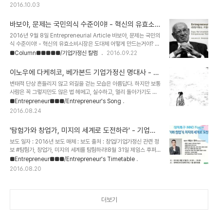
http://www.ibusiness.co.kr/archives/77454실패 경험 공유
2016.10.03
행사 FUN 매경 보도자료 :
http://post.mk.co.kr/archives/29285,
바보야, 문제는 국민의식 수준이야! - 혁신의 유효소
http://biz.mk.co.kr/mk_info_news_view.php?
비시장은 도대체 어떻게 만드는거야? - 기업가정신
sc=50100046&year=2016&no=567980 #세계 실패의 날
2016년 9월 8일 Entrepreneurial Article 바보야, 문제는 국민의
문화센터
관련 정보세계 실패의 날 공식 홈페이지 :
식 수준이야! - 혁신의 유효소비시장은 도대체 어떻게 만드는거야? 얼
http://dayforfailure.com/세계 실패의 날, 2012년 한국 첫 개최
마 전부터 이 글이 SNS상에서 많이 돌았다. 바보야, 문제는 ‘시장’ 이
■Column■■■■■/기업가정신 칼럼
2016.09.22
당시 온오프믹스 행사 : http://onoffmix..
야! – ‘스타트업’ 미국은 되고, 한국은 안되는 이유 : 혁신의 유효 소비
시장 글쓴이는 제목처럼 한국은 혁신의 유효소비시장이 없기 때문에
이노우에 다케히코, 베가본드 기업가정신 명대사 - 기
스타트업이 안된다라는 것을 논리정연하게 자신의 주장을 전개하고
업가정신 문화센터
변태적 단상 흔들리지 않고 외길을 걷는 모습은 아름답다. 하지만 보통
있다. 나는 글쓴이가 누구인지 잘 모른다. 그렇지만 나와 비교할 수 없
사람은 꼭 그렇지만도 않은 법 헤메고, 실수하고, 멀리 돌아가기도 하
는, 그가 매우 글을 잘 쓰는 사람이라는 것은 확실하다. (부럽;;) 현장에
지. 그래도 좋아. 뒤를 돌아보렴. 여기 부딪히고 저기 부딪히고, 이리저
■Entrepreneur■■■/Entrepreneur's Song
있으면 문제는 시장이라는 것을, 알만한 사람들은 다 안다. 애시당초,
리 헤맨 너의 길은 분명 누구보다도 넓을 테니까 지나온 길이 넓은 만
규모의 문제이기도 하지만, 규모가 적으니 유효소비시장의 규모도 적..
2016.08.24
큼너는 누구보다도 다른 사람에게 너그러울 수 있을게야. 이노우에 다
케히코, 베가본드 (Add Budher to your Linked-in /
'탐험가와 창업가, 미지의 세계로 도전하라' - 기업가
Facebook)기업가정신 문화센터[Entrepreneurial Culture
정신 문화센터
Center] *Homepage : www.wet.or.kr*Twitter :
보도 일자 : 2016년 보도 매체 : 보도 출처 : 창업/기업가정신 관련 정
@ECultureCenter*Facebook : 문화센터 / 연극 / 다큐 / 사진 /
보 #탐험가, 창업가, 미지의 세계를 탐험하라!8월 31일 제임스 후퍼
뮤직G20 청년 창업가들의 창업과 도전 사례 인터..
가 대전에 온다 [대덕특구 이노포럼] '탐험가와 창업가, 미지의 세계로
■Entrepreneur■■■/Entrepreneur's Timetable
도전하라'해당 주제로 탐험가 제임스 후퍼의 특강 및 네트워킹 파티가
2016.08.20
있습니다. ■ 일시 : 2016년 8월 31일 (수) 16시 30분 ~ 19시 ■
대상 : 창업에 관심 있는 누구나 ■ 무료 행사 ■ 위치 : 대덕테크비즈
센터(TBC) 1층 콜라보홀 (대전 유성구 대덕대로 593 대덕테크비즈
센터(TBC) 1층 콜라보홀) ■ 신청방법 :
더보기
http://bit.ly/INNOForum201608 ■ 문의 : 042-865-7081
/ inno@innostartup.kr ※ 대덕테크비즈센터의 주차공..