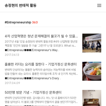
송정현의 변태적 활동
Entrepreneurship
363
4차 산업혁명은 청년 문제해결의 물꼬가 될 수 있을
까? - 기업가정신 문화센터
2017년 4월 12일 송정현의 변태적 활동과정 #4차 산업혁명 청년정
책포럼 '인간의 얼굴을 한 기술' 그런가? 난 잘 모르겠다. What is
4th Industrial Revolution? 서퍼(Surfer)는 늘 물결을 유심히 살
■Entrepreneur■■■/Entrepreneur's Way
핀다.훌륭한 서퍼는 수많은 파도와 물결을 중에서도 유난히 큰 파도를
2017.04.13
직감적으로 안다. 그 파도를 기다리고, 탄다. 파도는 서퍼를 물 속으로
고꾸라지게 할 수도 있고, 물결을 타고 빠르게 이동하게 할 수도 있다.
훌륭한 리더는 요리를 잘한다 - 기업가정신 문화센터
큰 파도일수록 위험하지만 그것은 곧 큰 즐거움이기도 하다. 4차 산업
혁명이 그렇다. 4th Industrial Revolution is NEXT WAVE. 4차
변태적 단상리더는 똘똘한 능력자와 숨어있는 저능력자를 비벼 비빔
산업혁명은 수많은 물결과 파도 중에 정말로 거대한 파괴력을 지닌 파
밥을 만들어 내는 요리사. 훌륭한 리더일수록 조직 내 단기적 계산에
도이다.다른 물결과는 다른 차원의 것. 4..
집중하는 능력자와 부족함을 숨기고 있는 저능력자를 비벼 하나의 음
■Entrepreneur■■■/Entrepreneur's Diary
식으로 내놓는 활동을 잘한다. 무척이나 공감되는 항목.리더는 사람을
2017.04.09
가르치고, 뛰어난 리더는 사람을 절박함 바로 거기까지 데려다 놓는다.
라는 표현은 나 정도의 세대에서만 공감이 가능한 것 같기도 하다. X세
50만명 방문 기념 - 기업가정신 문화센터
대 이후에는 사람들을 절벽으로 모는 것을 좋아하지 않더라는 것. 이런
절박함으로 내몰려도 큰 불만 없이 갖은 고생에서 해답을 찾고 엄청난
변태적 단상50만명 방문. 감사합니다. 어느 덧 내 홈페이지가 50만
힘을 발휘하는 것은 아마 우리 세대가 마지막인 것 같다. 단기적인 계
명을 넘어섰다. 이 블로그를 언제부터 만들어서 글을 썼던가?기업가정