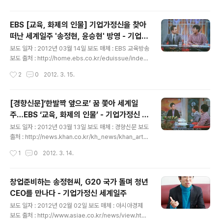
사람이야기 215회 (사진 : 방송 촬영이 끝나고, 김민호 교
수님과 함께) 방송 스크립트는 잘 썼는데, 교수님이 스크립
EBS [교육, 화제의 인물] 기업가정신을 찾아
트대로 진행을 안하셔서.. 곤혹스러웠지만.. 생방송보다는
떠난 세계일주 '송정현, 윤승현' 방영 - 기업가
훨씬 덜 부담스러웠던 기억이 난다. 방송이 끝나고나서 명
글 내용
정신 세계일주
함을 받고 나서야 한남대학교 교수님인걸 알고 깜짝 놀라
보도 일자 : 2012년 03월 14일 보도 매체 : EBS 교육방송
기도 했고 반갑기도 했던 기억도 나네. 김민호의 사람이야
보도 출처 : http://home.ebs.co.kr/eduissue/index.
기한남대학교 교수 김민호가 각계각층의 유명인사들을 만
html 기업가정신 세계일주 보도자료 Published on EBS
작성시간
2
0
2012. 3. 15.
나 그들의 도전과 성공, 꿈에 대한 이..
Edu Issue EBS [교육, 화제의 인물] 기업가정신을 찾아
떠난 세계일주 '송정현, 윤승현' 방영 (사진 : TV 방영분 직
촬) 청년 실업자가 날이 갈수록 늘고 있는 오늘날. 대학 입
[경향신문]‘한발짝 앞으로’ 꿈 쫓아 세계일
학과 동시에 취업준비를 할 정도로 바쁜 나날을 보내고 있
주…EBS ‘교육, 화제의 인물’ - 기업가정신 세
는 대한민국의 청년들 가운데 오히려 다니던 직장을 그만
글 내용
계일주
두고 기업가 정신을 배우기 위해 1년 가까이 세계 일주를
보도 일자 : 2012년 03월 13일 보도 매체 : 경향신문 보도
하고 돌아온 청년들이 있다고 해서 화제다. 그 주인공은 기
출처 : http://news.khan.co.kr/kh_news/khan_art_v
업가정신 세계일주 프로젝트 팀의 송정현, 윤승현 씨! 대학
iew.html?artid=201203131841175&code=9608
작성시간
1
0
2012. 3. 14.
동기인 송정현, 윤승현..
01 기업가정신 세계일주 보도자료 Published on 경향신
문 ‘한발짝 앞으로’ 꿈 쫓아 세계일주…EBS ‘교육, 화제의
인물’ 강주일기자 joo1020@kyunghyang.com 멀쩡한
창업준비하는 송정현씨, G20 국가 돌며 청년
직장을 그만두고 1년 가까이 세계 일주를 하고 돌아온 젊은
CEO를 만나다 - 기업가정신 세계일주
이들이 있다. 청년 실업자 110만명 시대, 그들은 왜 하던 일
글 내용
마저 버리고 세계 여행을 떠나게 됐을까? 대학 동기인 송정
보도 일자 : 2012년 02월 02일 보도 매체 : 아시아경제
현씨와 윤승현씨는 진정한 기업가 정신을 배우기 위해 세
보도 출처 : http://www.asiae.co.kr/news/view.ht