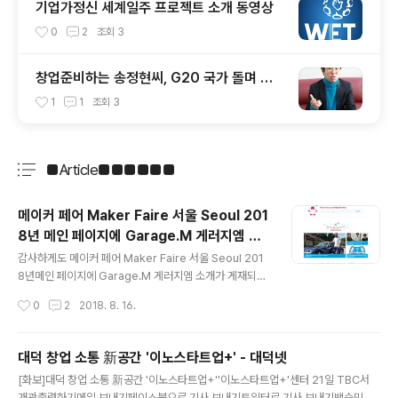
기업가정신 세계일주 프로젝트 소개 동영상
0
2
조회
3
창업준비하는 송정현씨, G20 국가 돌며 청
년CEO를 만나다 - 기업가정신 세계일주
1
1
조회
3
■Article■■■■■■
분류 전체보기
주요 글 목록
메이커 페어 Maker Faire 서울 Seoul 201
8년 메인 페이지에 Garage.M 게러지엠 기
글 내용
사화
감사하게도 메이커 페어 Maker Faire 서울 Seoul 201
8년메인 페이지에 Garage.M 게러지엠 소개가 게재되었
네요. 감사합니다 열심히 활동해야겠네요
작성시간
0
2
2018. 8. 16.
대덕 창업 소통 新공간 '이노스타트업+' - 대덕넷
글 내용
[화보]대덕 창업 소통 新공간 '이노스타트업+''이노스타트업+'센터 21일 TBC서
개관출력하기메일 보내기페이스북으로 기사 보내기트위터로 기사 보내기백승민 기