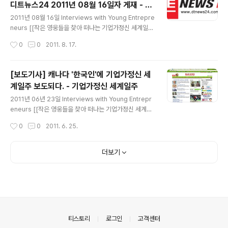
디트뉴스24 2011년 08월 16일자 게재 - 기
구나라는 것을 다시 한번 확인할 수 있었던 계기다. 조금은
글 내용
업가정신 세계일주
앳되 보이는 김민영 리포터. 소녀다운 앳된 모습과 프로다
2011년 08월 16일 Interviews with Young Entrepre
운 모습이 교차되어 보여서 얼마나 일하셨는지 양해를 구
neurs [[작은 영웅들을 찾아 떠나는 기업가정신 세계일
하고 물어보았다. 2년 정도 리포터 생활을 하셨다고 말씀
주]] 청년 창업가를 찾아 떠나는 8개월 간의 기업가정신 세
작성시간
0
0
2011. 8. 17.
을 하셨고, 약 1시간 가량 인터뷰를 했다. 청년들의 ..
계일주에 대한 디트 인터뷰!!!! 기업가정신 세계일주 인터뷰
기사가 디트뉴스24에 메인화면에 떳습니다!! 제 얼굴이 동
강났지만..... ^^;; 여튼 영광스럽게 오늘 하루 내내 메인화
[보도기사] 캐나다 '한국인'에 기업가정신 세
면으로 등장해있었습니다. 취재하시느라 고생하신 류호진
계일주 보도되다. - 기업가정신 세계일주
국장님과 정일웅 기자님께 감사 드립니다. (사진 : 디트뉴스
글 내용
2011년 08월 16일자 메인화면) 아래는 디트뉴스24 인터
2011년 06년 23일 Interviews with Young Entrepr
뷰 기사 (출처 : http://www.dtnews24.com/news/ar
eneurs [[작은 영웅들을 찾아 떠나는 기업가정신 세계일
ticleView.html?idxno=94697) 홈 > 뉴스 > 사회 > 사
주]] [보도기사 2011년 06월 23일자] 캐나다의 대표적
작성시간
0
0
2011. 6. 25.
회 청..
한인 일간지인 '한국인'에 기업가정신 세계일주 인터뷰 기
사 보도 [캐나다한국인] 기업가정신 세계일주 젊은이들 사
진 : 캐나다의 대표적인 일간지 '캐나다 한국인' 메인화면에
더보기
게재된 모습 사진 : 인터뷰 보도기사 [캐나다한국인] 기업
가정신 세계일주 젊은이들 출처 : 캐나다 한국인 일간지 htt
p://j.mp/wetproject-b15 사진 : 기업가정신 세계일주
에 나선 송정현씨(왼쪽), 윤승현씨가 20일 본보를 방문했
다. 최근 젊은층의 창업ㆍ도전의식이 격감하고 있는 가운
데 기업가정신과 도전정신의 확산을 목표로 ..
의안내
티스토리
로그인
고객센터