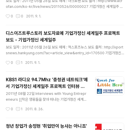
보도 일자 : 2011년 05월 26일 보도 매체 : 아크로팬 보도 출처 : http://www.acr
ofan.com/ko-kr/live/news/20110526/00000027 기업가정신 세계일주 보
도자료 Published on 디스이즈트루스토리 보도자료에 기업가정신 세계일주 포함
작성시간
0
0
2011. 9. 1.
되어 발행된 기사 디스이즈트루스토리, 새로운 도전 창구로 주목 [분류] 생활 [분야]
사회일반 [작성자] 편집국 [작성일] 2011.05.26. 17:46 아이디어 소셜 펀딩 사이
트 ‘디스이즈트루스토리’(http://www.thisistruestory.co.kr 이하 ‘디트’)가 패기
디스이즈트루스토리 보도자료에 기업가정신 세계일주 프로젝트
넘치는 청년들의 톡톡 튀는 아이디어와 도전 정신을 십분 발휘할 수 있는 공간으로
보도 - 기업가정신 세계일주
주목 받고 있다. ㈜더트루컴퍼니(대표 임현나)의 ‘디트’는 ‘청..
글 내용
보도 일자 : 2011년 05월 26일 보도 매체 : 엑스포츠뉴스 보도 출처 : http://xport
snews.hankyung.com/?ac=article_view&entry_id=170500 기업가정신
세계일주 보도자료 Published on 디스이즈트루스토리 보도자료에 청년 프로젝트
작성시간
0
1
2011. 9. 1.
의 일환으로 기업가정신 세계일주 보도됨 디스이즈트루스토리, 청년들의 새로운 도
전 창구로 주목2011.05.26 16:06 미투데이트위터 [엑스포츠뉴스=류지일 기자]
국내 최초 아이디어 소셜 펀딩 사이트 '디스이즈트루스토리'가 패기 넘치는 청년들의
KBS1 라디오 94.7Mhz '충청권 네트워크'에
톡톡 튀는 아이디어와 도전 정신을 십분 발휘할 수 있는 공간으로 주목 받고 있다. 더
서 기업가정신 세계일주 프로젝트 인터뷰 방
트루컴퍼니의 '디트'는 '청년들의 꿈과 희망을 위해 떠나는 기업가정신 세계일주'와
글 내용
영 (2011년 08월 23일) - 기업가정신 세계
'생각을 하..
2011년 08월 22일 Interviews with Young Entrepr
일주
eneurs [[작은 영웅들을 찾아 떠나는 기업가정신 세계일
주]] KBS1 라디오 94.7Mhz '충청권 네트워크' 기업가정
작성시간
0
1
2011. 8. 26.
신 세계일주 프로젝트 인터뷰 방영 (2011년 08월 23일
자) 지난 주, KBS1 라디오에서 전화 한 통이 걸려왔다. 디
트뉴스의 기사를 보고 취재요청을 하기 위해 전화를 하셨
청년 창업가 송정현 '취업만이 능사는 아니죠'
다고 했다. '디트뉴스'가 충청지역에서는 정말 영향력이 있