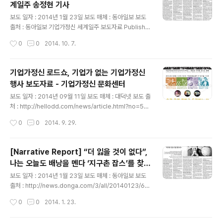
계일주 송정현 기사
좀 있는 듯..
글 내용
보도 일자 : 2014년 1월 23일 보도 매체 : 동아일보 보도
출처 : 동아일보 기업가정신 세계일주 보도자료 Publishe
d on 동아일보 2014년 1월 23일자 동아일보 10면 전면
작성시간
0
0
2014. 10. 7.
에 실린 기사원본. (Add Budher to your Linked-in /
Facebook) 기업가정신 세계일주 [World Entreprene
urship Travel] -Quest for Little Hero- Homepag
기업가정신 로드쇼, 기업가 없는 기업가정신
e : www.wet.or.kr Twitter : @wetproject / @btoo
행사 보도자료 - 기업가정신 문화센터
ls E-mail : WET project / Budher Song *****후원
글 내용
문의 및 계좌***** CITI BANK 895-12006-267-01
보도 일자 : 2014년 09월 11일 보도 매체 : 대덕넷 보도 출
송정현(기업가정신 세계일주) 기업가정신 세계일주 프로젝
처 : http://hellodd.com/news/article.html?no=501
트는..
13 기업가정신 세계일주 보도자료 Published on 중소기
작성시간
0
0
2014. 9. 29.
업청이 주최하고 기업가정신 문화센터에서 주관한 기업가
정신 로드쇼! 대전 행사는 기업가 없는 기업가정신 이란 주
제로 기업가정신을 확산시키는 행사를 개최했다.대전컨벤
[Narrative Report] “더 잃을 것이 없다”,
션센터에서 채용박람회와 함께 장소를 빌려 행사를 진행했
나는 오늘도 배낭을 멘다 ‘지구촌 잡스’를 찾으
는데, 큰 무대인만큼 많은 멤버들이 준비를 했다. 덕분에 3
글 내용
러…
00명 이상 참관객이 참여했고, 기업가정신 연극 뿐만 아니
보도 일자 : 2014년 1월 23일 보도 매체 : 동아일보 보도
라, 4명의 연사들도 훌륭한 강연과 이야기를 들려주었다.
출처 : http://news.donga.com/3/all/20140123/60
이와 관련된 보도자료! ▲ 찾아가는 기업가정신 전국 로드
346126/1 기업가정신 세계일주 보도자료 Published o
작성시간
0
0
2014. 1. 23.
쇼 이미지.4人이 전하는 진짜 '기업가 정신' 들어보시..
n 음. 많은 인터뷰 내용이 축약되면서 다소 왜곡된 부분이
있는 것 같다. 그래서, 몇 가지 부분은 내 의도에 맞게 수정