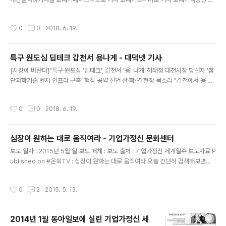
자 bsm1702@hellodd.com확대축소입력 : 2016.04.21|수정 : 2016.04.2
1"대전은 과학기술 분야의 인프라가 뛰어나다. 각 분야의 전문가들이 모여 함께 소통
작성시간
0
0
2018. 6. 19.
하고 공감하는 협력공간을 만들어 기술과 기술, 기술과 사람, 사람과 사람을 이어나
가도록 노력하겠다."(아인벤처스 송정현 이사) 연구개발특구진흥재단(이사장 김차
동)은 최근 대덕테크비즈센터 1층에 특구 내 창업소통공간 '이노스타트업+(INNO S
특구 원도심 딥테크 갑천서 용나게 - 대덕넷 기사
tartup Plus)'를 개관했다. 진흥재단은 이노스타트업+의 전문적인 운영을 위해 올
글 내용
해 초 전담업체 모집공고를 통해 아인벤처스(대..
[시장에 바란다]"특구·원도심 '딥테크', 갑천서 '용' 나게"허태정 대전시장 당선자 '첨
단과학기술 벤처 인프라 구축' 핵심 공약 선언 산·학·연 현장 목소리 "갑천에서 용 나
오는 문화 만들어야"출력하기메일 보내기페이스북으로 기사 보내기트위터로 기사
보내기길애경·강민구·박성민 기자 sungmin8497@hellodd.com확대축소입력 :
작성시간
0
0
2018. 6. 19.
2018.06.14|수정 : 2018.06.18"대덕특구는 신생 스타트업들의 원천기술 소싱이
유리하다. 반면 교통이 편리한 원도심에는 몸집이 커진 벤처들이 글로벌·산업계와 협
력이 가능하다. 원도심에 위치한 대전역은 전국 주요 도시와 1시간 이내 교류가 가능
심장이 원하는 대로 움직여라 - 기업가정신 문화센터
하다. 원도심의 인쇄거리 공간재생으로 서비스·IT업 혁신 생태계를 구축할 수 있다."
글 내용
(이용관 블루포인트파트너스 대표)..
보도 일자 : 2015년 5월 일 보도 매체 : 보도 출처 : 기업가정신 세계일주 보도자료 P
ublished on #온북TV : 심장이 원하는 대로 움직여라 오늘 간단히 검색해보면서
알게 된 사실은. 1. 내 책을 소개하는 2개의 동영상이 있다.2. 알라딘 내 책 링크에 7
개의 서평이 붙어 있다. 동영상은 내 책에 대한 짤막한(1분) 소개를 담고 있다.그런데,
작성시간
0
2
2015. 5. 13.
저 뮤지컬 배우는 누굴까? ㅎㅎ 졸저를 읽느라 고생했겠다. 나중에 만나면 술 한 잔
사줘야겠군. 그리고, 7개의 서평을 모두 훑어 보았는데, 다들 나의 저술의도를 정확
하게 이해하고 있었다. 이 책은 딱 그 정도 용도다. 그 정도만 이해해주면 된다. 내가
2014년 1월 동아일보에 실린 기업가정신 세
달필가도 아니고, 그거면 됐다. 사치와 마놀로, 천닝 등의 사례가 독자들에게 반응이