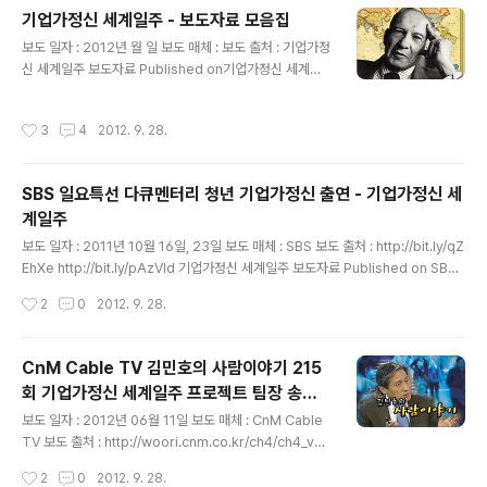
해서 게재해본다. 밤 늦게까지 부족한 나를 열심히 인터뷰
기업가정신 세계일주 - 보도자료 모음집
하신 강기자님께 감사드리며..... [Narrative Report]“더
글 내용
보도 일자 : 2012년 월 일 보도 매체 : 보도 출처 : 기업가정
잃을 것이 없다”, 나는 오늘도 배낭을 멘다 ‘지구촌 잡스’를
신 세계일주 보도자료 Published on기업가정신 세계일
찾으러… 송정현 씨는 기업가정신을 배우려고 2010년부
주언론매체 보도자료 모음편 기업가정신 세계일주 프로젝
터 지난해까지 12개국을 돌아다니며 창업자와 기업가, 창
트에 대한 보도자료를 정리해보았습니다.아래 자료는 지속
업 멘토 150여 명을 만났다. ‘기업가정신 전도사’로 나선
작성시간
3
4
2012. 9. 28.
적으로 업데이트하겠습니다. 고맙습니다. ==========
송 씨의 방에는 세계지..
===================================
===============================*CnM
SBS 일요특선 다큐멘터리 청년 기업가정신 출연 - 기업가정신 세
케이블TV ch1 김민호의 사람이야기-기업가정신 세계일
계일주
주 프로젝트 팀장 송정현http://j.mp/wetproject-b28
글 내용
===================================
보도 일자 : 2011년 10월 16일, 23일 보도 매체 : SBS 보도 출처 : http://bit.ly/qZ
===================================
EhXe http://bit.ly/pAzVId 기업가정신 세계일주 보도자료 Published on SBS
======*EBS 교육 화제의 인물 방송-'기..
다큐멘터리일요특선 다큐 '청년 기업가정신' SBS 일요특선 다큐멘터리 청년 기업가
작성시간
2
0
2012. 9. 28.
정신2부 방영분에 출연 특집다큐멘터리(118회) 방영일 : 2011-10-16 일요특선다
큐멘터리 ‘청년 기업가 정신’ (1부) 방송일시 : 2011년 10월 16일 (일) 오전 7시 10
분 공유페이스북트위터 1부 지난 방송 다시 보기 : http://bit.ly/qZEhXe 특집다큐
CnM Cable TV 김민호의 사람이야기 215
멘터리(121회) 방영일 : 2011-10-23 일요특선다큐멘터리 창업 DNA를 깨우다 (2
회 기업가정신 세계일주 프로젝트 팀장 송정
부) 방송일시 : 2011년 10월 23..
글 내용
현 - 기업가정신 세계일주
보도 일자 : 2012년 06월 11일 보도 매체 : CnM Cable
TV 보도 출처 : http://woori.cnm.co.kr/ch4/ch4_vo
d_view.asp?seq=215&P_NO=151 기업가정신 세계
작성시간
2
0
2012. 9. 28.
일주 보도자료 Published on CnM Cable TV김민호의