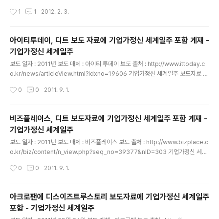
계 G20(주요 20개국)을 돌며 청년 CEO를 만나고 돌아왔
m?idxno=2012020209560377561 기업가정신 세
작성시간
1
1
2012. 2. 3.
다. E..
계일주 보도자료 Published on 아시아경제 창업준비하
는 송정현씨, G20 국가 돌며 청년CEO 100명을 만나다
우선, 정정해야 할 사항이 몇 가지 있습니다. -청년CEO 1
아이티투데이, 디트 보도 자료에 기업가정신 세계일주 포함 게재 -
00명이 아닌, 전체 인터뷰 대상자 숫자가 100여명입니다.
기업가정신 세계일주
-기간은 1년이 아니라, 8개월입니다. -벤처기업협회가 후
글 내용
원기관에서 빠져있습니다. -G20 청년기업가협회가 아닌,
보도 일자 : 2011년 보도 매체 : 아이티 투데이 보도 출처 : http://www.ittoday.c
G20 Young Entrepreneurs' Alliance 입니다. 보도
o.kr/news/articleView.html?idxno=19606 기업가정신 세계일주 보도자료 P
내용 중에 제 의도와는 조금 다르게 인식될 수 있을 것 같아
ublished on 아이티투데이, 디트 보도 자료에 기업가정신 세계일주 포함 게재 디
작성시간
0
0
2011. 9. 1.
서, 오해의 여지가..
트, "소셜펀딩은 청년 위한 새로운 도전 창구" 2011년 05월 26일 (목) 김문기 기자
kmg@ittoday.co.kr 더트루컴퍼니(대표 임현나)는 아이디어 소셜 펀딩 사이트 ‘디
스이즈트루스토리(www.thisistruestory.co.kr, 이하 디트)’가 청년들의 아이디어
비즈플레이스, 디트 보도자료에 기업가정신 세계일주 포함 게재 -
와 도전 정신을 십분 발휘할 수 있는 공간으로 주목 받고 있다고 26일 밝혔다. 더트
기업가정신 세계일주
루컴퍼니의 ‘디스이즈트루스토리 사이트가 청년들의 아이디어와..
글 내용
보도 일자 : 2011년 보도 매체 : 비즈플레이스 보도 출처 : http://www.bizplace.c
o.kr/biz/content/n_view.php?seq_no=39377&nID=303 기업가정신 세계
일주 보도자료 Published on 아이디어 소셜 펀딩 사이트 '디스이즈트루스토리' 보
작성시간
0
0
2011. 9. 1.
도자료에 기업가정신 세계일주 프로젝트 게재 아이디어 소셜 펀딩 사이트 ‘디스이즈
트루스토리’ [2011-05-26 15:51:04] 국내 최초 아이디어 소셜 펀딩 사이트 ‘디스
이즈트루스토리’가 패기 넘치는 청년들의 톡톡 튀는 아이디어와 도전 정신을 십분 발
아크로팬에 디스이즈트루스토리 보도자료에 기업가정신 세계일주
휘할 수 있는 공간으로 주목 받고 있다. 더트루컴퍼니의 ‘디트’는 ‘청년들의 꿈과 희망
포함 - 기업가정신 세계일주
을 위해 떠나는 기업가정신 세계일주’와 ‘생각을 하게 만드는 영화 종이(pape..
글 내용