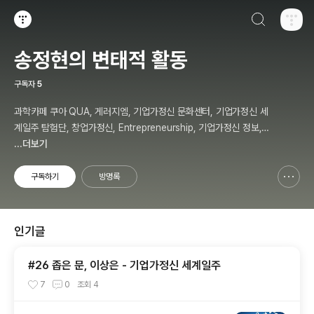
검색하기
티스토리
송정현의 변태적 활동
구독자
5
과학카페 쿠아 QUA, 게러지엠, 기업가정신 문화센터, 기업가정신 세
계일주 탐험단, 창업가정신, Entrepreneurship, 기업가정신 정보,
칼럼, 저자, 강사, 송정현, Budher Song
...더보기
구독하기
방명록
신고하기 레이어
열기
인기글
#26 좁은 문, 이상은 - 기업가정신 세계일주
7
0
조회
4