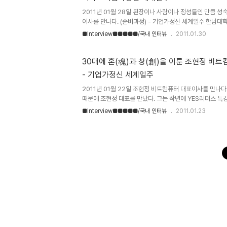
2011년 01월 28일 된장이나 사람이나 정성들인 만큼 성
이사를 만나다. (준비과정) - 기업가정신 세계일주 한남대학
미식품 송상문 대표이사를 만날 수 있었다. (주)진미식품은
■Interview■■■■■/국내 인터뷰
2011.01.30
업이다. 1948년 대창장유사를 시작으로 지금까지 대한민
이다. 송상문 대표이사는 故 송희백 회장, 송인섭 회장에 이
이다. 삼국지의 손권과 같이 수성을 하고 있는 리더라고 볼 
30대에 혼(魂)과 창(創)을 이룬 조현정 비
년이였을 것이다.) 대전CEO아카데미에서 송상문 대표를 처
- 기업가정신 세계일주
였던걸로 기억하는데, 2007년 대표이사 취임을 하고 약 
2011년 01월 22일 조현정 비트컴퓨터 대표이사를 만나
때문에 조현정 대표를 만났다. 그는 작년에 YES리더스 특
연세대에 있었던 뱁슨칼리지 도나캘리 교수의 기업가정신 특
■Interview■■■■■/국내 인터뷰
2011.01.23
를 나눈 적이 있었기에 크게 낯설지는 않았다. 약속시간은 1
이 몇 명 더 온다는 이야기를 들었다. 나는 조금 여유있게 
식당에서 점심을 먹었다. 한우 국밥을 먹었는데, 그 식당에는
국내산 한우만 취급합니다." 요즘 같은 때에는 저런 표어는 
었다. 온통 구제역때문에 온 나라가 휘청거리고 있는데, 식당