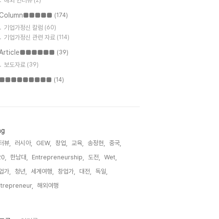
해외 인터뷰
(2)
Column■■■■■
(174)
기업가정신 칼럼
(60)
기업가정신 관련 자료
(114)
Article■■■■■■
(39)
보도자료
(39)
■■■■■■■■■
(14)
ag
터뷰,
러시아,
GEW,
창업,
교육,
송정현,
중국,
0,
한남대,
Entrepreneurship,
도전,
Wet,
업가,
청년,
세계여행,
창업가,
대전,
독일,
trepreneur,
해외여행,