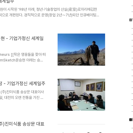
 세계일주
정부지원이 시작된 ’98년 이래, 청년·기술창업의 산실(産室)로자리매김한
이근본적으로 개편된다. 경직적으로 운영(창업 2년～7년)되던 인큐베이팅
■
창업보육센터 운영을 민간시장에 적극 개방하여 전문성과 활력을 도입
해 BI지원의 ‘선택과 집중’을 강화한다. 아울러, 농식품부의 농업전
 온라인화하는 등 효율적이고 투명한 관리인프라도 대폭 확충된다. 24
 창업보육현장의 건..
승현 - 기업가정신 세계일
preneurs [[작은 영웅들을 찾아 떠
mSketch윤승현 아래는 승현
계일주 # 1 본인 소개와 회사소
아이들 관련 사업을 준비하고 진행
쳤으며 현재는 기업가정신 세계일주
쌓기 위해 휴업상태에 있습니다.
정 - 기업가정신 세계일주
었나요? l 어릴 적부터 건축가의
색 (주)진미식품 송상문 대표이사
.
일, 대전의 오랜 전통을 가진 중
 처음으로 국내 인터뷰에 참석하
하지 않았나라는 막연한 두려움을
에 있는 진미식품의 본사로 향했
■
외모를 가지고 계셨다. "반갑습니
(주)진미식품 송상문 대표
고 본격적인 인터뷰에 들어갔다. 나
가정신 국내일주'를 진행하..