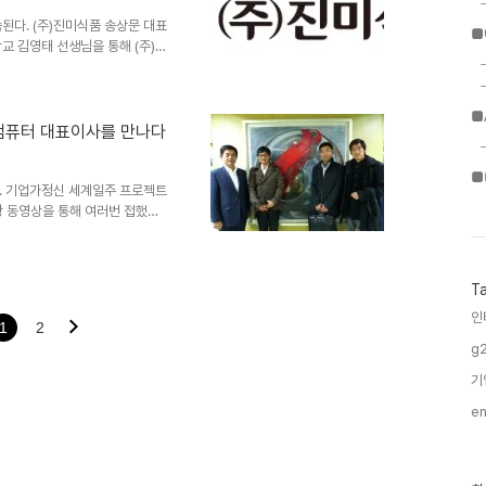
숙된다. (주)진미식품 송상문 대표
■
교 김영태 선생님을 통해 (주)진
 전통식품으로 60년 이상된 기
국의 역사와 함께 생존해온 기업
어 3대째 경영승계를 한 CEO
■
수도 있다. 예전에(아마 2006
트컴퓨터 대표이사를 만나다
음 만났을 때, 그의 직책은 전무
5년간 경영일선에서 진미식품..
■
다. 기업가정신 세계일주 프로젝트
강 동영상을 통해 여러번 접했고,
강? 워크숍? 때에도 잠깐 인사
시 30분. 나 말고 젊은 친구들
12시 50분 정도에 도착해서 근처
T
 현수막이 걸려있었다. "100%
안 맞는 것 같다라는 생각이 들
인
1
2
 매출에 영향이 ..
g2
기
en