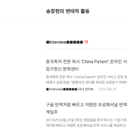
송정현의 변태적 활동
■Interview■■■■■
19
중국특허 전문 회사 'China Patent' 온라인 서비스 런칭 행사 참가 - 기
업가정신 문화센터
중국특허 전문 회사 'China Patent' 온라인 서비스 런칭 행사 
배영식 공동대표) "발명자의 권리를 제대로 보장받기 위해
(IP) 전문가를 만나야 합니다. 중국에서 소니와의 5년 
■Interview■■■■■/국내 인터뷰
2015.08.31
던 경험을 바탕으로 특허권리의 중요성을 발명자의 관점과 
비스가 저뿐만 아니라 다른 분들도 필요하다고 생각해서 창
환경을 정확하게 알고, 아이디어/기술의 우수성과 권리를 보
구글 번역처럼 빠르고 저렴한 프로페셔널 번역 
기술/소송/투자 전문가들이 함께 도와주는 서비스를 제공합니
계일주
하셔서 궁서체로 표현. ㅋㅋ) 배영식 대표는 자신의 소니와 
2013년 03월 31일 [작은 영웅들을 찾아 떠나는 기업가정신 세계
역처럼 빠르고 저렴한 프로페셔널 번역 서비스를 제공하고 있는