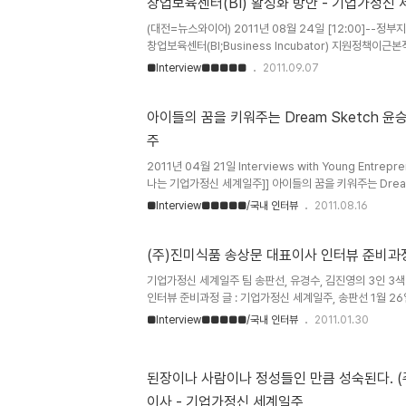
창업 5대 제언 5일 정부와 한나라당의 당정회의..
창업보육센터(BI) 활성화 방안 - 기업가정신
(대전=뉴스와이어) 2011년 08월 24일 [12:00]--
창업보육센터(BI;Business Incubator) 지원정책
범위를 예비창업 및 성장단계까지 점진적으로 확장하고, 
■Interview■■■■■
2011.09.07
하는 한편, 창업보육센터간 성과기반 경쟁 메커니즘 확립을통
문BI 관리를 중기청으로 이관하고,BI 예산집행 전 과정을
일(수), 중소기업청(청장 김동선)은 지난 10여년간 누적된
아이들의 꿈을 키워주는 Dream Sketch 윤
주
2011년 04월 21일 Interviews with Young Entre
나는 기업가정신 세계일주]] 아이들의 꿈을 키워주는 Drea
이의 셀프 인터뷰 자료이다. 출처 : 윤승현의 기업가정신 세
■Interview■■■■■/국내 인터뷰
2011.08.16
개를 부탁 드립니다. l 안녕하세요, 저는 드림스케치라는 
하고 있는 윤승현 입니다. 사업자 등록은 작년 5월에 마
를 하며 비즈니스 관련 네트워크 등의 인적자원과 경험을 
(주)진미식품 송상문 대표이사 인터뷰 준비과
# 2 학창시절 관련 질문입니다. - 학창시절의 꿈은 무엇이
기업가정신 세계일주 팀 송판선, 유경수, 김진영의 3인 3
꿈을 가지고 있었습니다. 어렸을 때에는 막연하게 내가 건축.
인터뷰 준비과정 글 : 기업가정신 세계일주, 송판선 1월 26
소기업 (주)진미식품의 송상문 대표님과 인터뷰를 가졌다.
■Interview■■■■■/국내 인터뷰
2011.01.30
는 것이기에, 무척 설레이기도 하고, 혹시나 준비가 미흡
갖고 팀장님, 김진영 양, 유경수 군과 함께 유성구 용계동
다. 올해로 40세인 송상문 대표님은 생각보다 무척 젊은 
된장이나 사람이나 정성들인 만큼 성숙된다. 
다." "안녕하세요, 대표님." 이런 상투적인 인사를 뒤로하
이사 - 기업가정신 세계일주
는 '기업가정신 세계일주'의 출국에 맞춰 작은 테마로 '기업