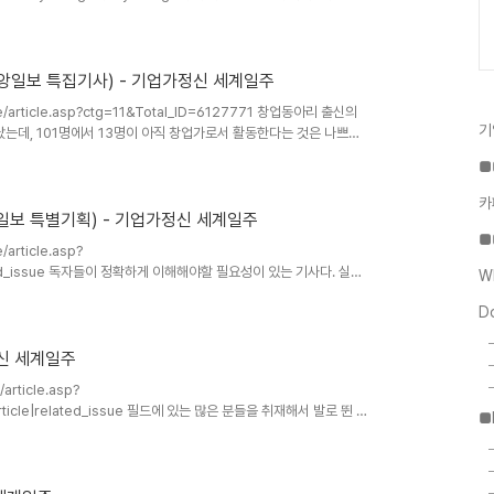
Gengo'로 설정해보았다. 출판사 편집장님의 권유?에 따라.. 400p
칼럼 형식으로 전면적으로 개편 중. 글을 다시 쓰고 있다. (DBR에도
 다시 실시 중.
m/company..
중앙일보 특집기사) - 기업가정신 세계일주
icle/article.asp?ctg=11&Total_ID=6127771 창업동아리 출신의
기
났는데, 101명에서 13명이 아직 창업가로서 활동한다는 것은 나쁘지
데 반해, 약 2배 정도의 생존률을 보이고 있는 것으로 보아 창업동아
■
 기획 - 청년 창업, 실패를 허(許)하라] 추적! 벤처 창업 동아리
11.09.05 16:26벤처 패자부활전 없는 한국 … 빌 게이츠 꿈꾸던 90년대
카
일보 특별기획) - 기업가정신 세계일주
■
/article.asp?
related_issue 독자들이 정확하게 이해해야할 필요성이 있는 기사다. 실패
W
회를 줄 수 있는 문화를 형성해야된다. 실패에 대한 유연성이 필요한
D
안된다. 사업에서 실패는 본인만의 실패가 아니기 때문이다. 창업가가
. 솔직히 이런 유형의 기사는 창업문화 형성에 가장 저해요인이라 생각
은 의도적으로 올바른 ..
정신 세계일주
/article.asp?
article|related_issue 필드에 있는 많은 분들을 취재해서 발로 뛴 흔
■
 무엇일까? 한참 고민했다. ㅋㅋㅋ 엔젤이더군. 어디 절 이름인줄 알았
허(許)하라[중앙일보] 입력 2011.09.07 08:56 / 수정
20대 창업” … 김성식 “청년 창업, 내년 총·대선 이슈로 삼아야” 청년