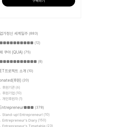
구독하기
업가정신 세계일주
(883)
■■■■■■■■■■
(12)
페 쿠아 (QUA)
(75)
■■■■■■■■■■■
(8)
ET프로젝트 소개
(10)
onated(후원)
(20)
후원기관
(6)
후원기업
(10)
개인후원자
(1)
Entrepreneur■■■
(378)
Stand-up! Entrepreneur!
(10)
Entrepreneur's Diary
(150)
Entrepreneur's Timetable
(23)