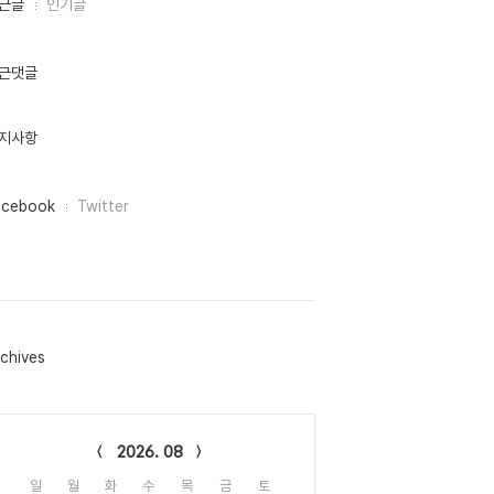
근글
인기글
근댓글
지사항
acebook
Twitter
chives
lendar
2026. 08
일
월
화
수
목
금
토