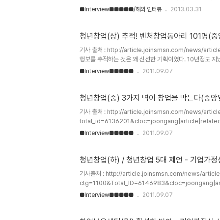
'구글 번역처럼 빠르고 저렴한 프로페셔널 번역 서비스, My
■Interview■■■■■/해외 인터뷰
2013.03.31
에 달하는 여행기 컨셉으로 작성해놓은 기존 원고를 버리고, 
기고를 할겸. 겸사겸사..) 최근 현황을 넣기 위해 기본 조사를
http://ko.gengo.com/http://www.crunchbase.co
청년창업(상) 추적! 벤처창업동아리 101명(
기사 출처 : http://article.joinsmsn.com/news/art
행보를 추적하는 것은 꽤 신선한 기획이였다. 10년정도 지
않은 확률이라 생각한다. 일반적으로 생존률 6~7% 이하인
■Interview■■■■■
2011.09.07
리 출신들의 생존률이 일반 창업가보다 높다고 판단된다. [창간
101명[중앙일보] 입력 2011.09.05 01:18 / 수정 20
벤처 동아..
청년창업(중) 3가지 벽이 창업을 막는다(중앙
기사 출처 : http://article.joinsmsn.com/news/article
total_id=6136201&cloc=joongang|article|
를 허용하는 문화를 만드는 것이 아닌, 실패한 이들에게 기
■Interview■■■■■
2011.09.07
것은 사실이나, 실패를 가볍게 생각하는 문화가 형성되면 
가장 경계해야할 의무와 책임이 있는 것이 바로 '실패'이다
한다. 기자는 사회현상을 그대로 기사로 담아야겠지만, 한국
청년창업(하) / 청년창업 5대 제언 - 기업가
기사출처 : http://article.joinsmsn.com/news/article
ctg=1100&Total_ID=6146983&cloc=joongang|
적이 역력한 노력이 보이는 노력 만점의 기사다. '에인절'이
■Interview■■■■■
2011.09.07
다. [창간 기획 - 청년 창업, 실패를 허(許)하라] 아이디어를 
2011.09.07 09:18박재완 “빌 게이츠·잡스·저커버그도 