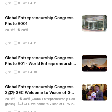
작성시간
0
0
2011. 4. 11.
Global Entrepreneurship Congress
Photo #001
글 내용
2011년 3월 28일
작성시간
0
0
2011. 4. 11.
Global Entrepreneurship Congress
Photo #01 - World Entrepreneurship
Travel
작성시간
0
0
2011. 4. 10.
Global Entrepreneurship Congress
3일차 GEC Welcome to Vision of GE
글 내용
W 2011 and Beyond 등 - 기업가정신 세
2011년 03월 30일 [Global Entrepreneurship Con
계일주
gress] 3일차 GEC Welcome to Vision of GEW 20
11 and Beyond 등 기업가정신 세계일주 GEW 2011년
작성시간