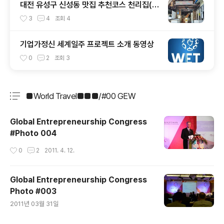
대전 유성구 신성동 맛집 추천코스 천리집(순
대국밥) - 카페쿠아(커피)
3
4
조회
4
기업가정신 세계일주 프로젝트 소개 동영상
0
2
조회
3
■World Travel■■■/#00 GEW
분류 전체보기
주요 글 목록
Global Entrepreneurship Congress
#Photo 004
작성시간
0
2
2011. 4. 12.
Global Entrepreneurship Congress
Photo #003
글 내용
2011년 03월 31일