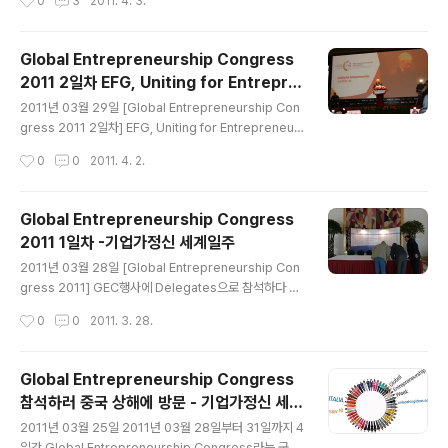
0
3
2011. 4. 3.
의 비전과 그 이후에 대해 조나단이 열정적인 설명을 하고
있다. All about Impact : The importance of Metric
s Start-up Weekend에 대한 설명과 토론 장면 Clean
Global Entrepreneurship Congress
Tech 경진대회 소개. 새로운 사업의 제안 Start-up 50
2011 2일차 EFG, Uniting for Entrepre
How does it work? 매우 중요한 파트. 질문하는 청중
글 내용
neurship - 기업가정신 세계일주
들. 케빈은 부가 설명. 매우 젊고 패기가 넘치는 친구였음.
2011년 03월 29일 [Global Entrepreneurship Con
Your Big Year이라는 흥미로운 캠페인을 시행하고 있는
gress 2011 2일차] EFG, Uniting for Entrepreneur
마크. 2010년 우승자들과 함께..
ship 기업가정신 세계일주 드디어 공식적인 Global Entr
작성시간
0
0
2011. 4. 2.
epreneurship Congress 행사가 열리는 날이다. 공안
들의 통제로 인해 도로 위에서 우리가 지나가기를 기다리
는 중국 사람들의 모습이다. 우리가 탄 버스는 교통신호를
Global Entrepreneurship Congress
무시하고 완전 도로를 질주했는데, 알고 보니 중국 공안들
2011 1일차 -기업가정신 세계일주
이 맨 앞에서 칸보이를 했던 것이다. '중국에서도 정말 신경
글 내용
많이 쓰고 있구나'라는 생각이 들었다. 이번 행사에 관계된
2011년 03월 28일 [Global Entrepreneurship Con
당 간부가 얼마나 높은 사람이길래, 가는 길목마다 공안들
gress 2011] GEC행사에 Delegates으로 참석하다 기
이 배치가 되어 있는 것일까?! 나는 무척이나 궁금했다. 상
업가정신 세계일주 나는 상해에 27일 오후에 도착해서 하
작성시간
0
0
2011. 3. 28.
해 동방명주 옆에 위치한 ..
룻밤을 보낸 뒤, 28일부터 본격적인 행사에 참석하기 시작
했다. 등록은 12시부터였으나, 어제 밤에 호텔 로비에서 G
EW HOST들을 만나서 오늘 아침에 Xujianhui에 가서 전
Global Entrepreneurship Congress
자상가에 쇼핑을 하러 가기로 했다. 아침 9시부터 호텔 로
참석하러 중국 상해에 방문 - 기업가정신 세계
비에서 각 나라의 대표들 20명이 함께 Xujianhui로 이동
글 내용
일주
했다. 거의 대부분 상해 지리를 몰라서 내가 이들을 인솔하
2011년 03월 25일 2011년 03월 28일부터 31일까지 4
게 되었다. (사진 : GEC 접수대) 어떻게?? 11월 18일부터
일간 Global Entrepreneurship Congress라는 국제