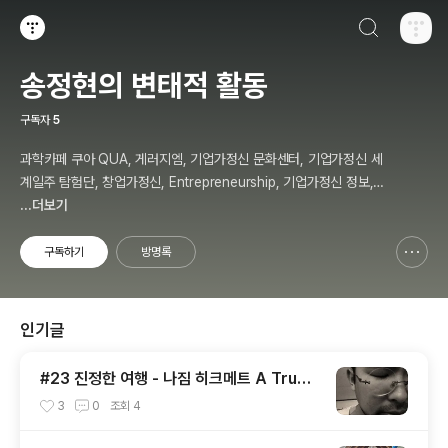
검색하기
티스토리
송정현의 변태적 활동
구독자
5
과학카페 쿠아 QUA, 게러지엠, 기업가정신 문화센터, 기업가정신 세
계일주 탐험단, 창업가정신, Entrepreneurship, 기업가정신 정보,
칼럼, 저자, 강사, 송정현, Budher Song
...더보기
구독하기
방명록
신고하기 레이어
열기
인기글
#23 진정한 여행 - 나짐 히크메트 A True
Travel - Nazim Hikmet - 기업가정신 세
3
0
조회
4
계일주