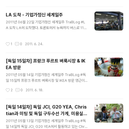
은 보통 정도..
이동하기로 했다. 안영국 사장님은 내가 생각했던 것 보다
연배가 있으셨다. 충청도 분이셔서 그런지 말수도 적고, 말
LA 도착 - 기업가정신 세계일주
이 좀 느린 편이셨다. 후진양성에 대해 많은 애착을 가지고
글 내용
2011년 06월 22일 기업가정신 세계일주 TraBLog #L
계셔서 우리와의 만남을 흔쾌히 허락해주셨던 것. 만나자
A 도착 LA에 도착했다. 토론토에서 뉴욕까지 버스로 11시
마자 이력서를 보여주시면서 기존의 안 사장님의 행적을
간, 뉴욕에서 비행기로 1번 환승하고, 도착시간을 변경해서
잠깐이나마 확인하고 인터뷰를 진행하는 것이 보다 나은
로스엔젤레스 국제공항에 저녁 7시에 도착했다. (원래 시
이해를 위해 좋지 않겠느댜며 꼼꼼하게 챙겨주셨다. 그와
작성시간
1
0
2011. 6. 24.
간표로는 저녁 11시에 도착이였다. 75$을 더 주고 바꿔버
의 인터뷰는 정말..... 그는 고난과 고난의 연속의 기나긴 길
렸다.) 바꿀 때 조금 후회했지만, 원래 시간표라면 숙소에
을 걸어온 사람이였..
도착하면 빨라도 새벽 2시가 넘을 시간이라서 숙소 주인분
[독일 15일차] 프랑크 푸르트 벼룩시장 & IK
이 기다려줄지 모르고, 밤에 대중교통이 어떻게 될지도 몰
EA 방문
라서 잘 했다는 자위를 해본다. 75$이면..... 쩝쩝. 여튼, 오
글 내용
늘은 LMU 최교수님 만나뵐지도 모르겠다. 아직 확답 연락
2011년 05월 14일 기업가정신 세계일주 TraBLog #독
을 받지 못했기 때문이다. 오늘 저녁에 만나뵙자고 연락을
일 15일차 프랑크 푸르트 벼룩시장 및 IKEA 방문 영근이
주고 받긴 했으나, 오늘 아침에는 블랙베리에서 한국말을
와 벼룩시장을 방문했다. 바이올린을 보고 있는 이들. 저기
작성시간
2
0
2011. 6. 18.
읽을 수 ..
어린이용 드럼도 있다. 이 의자에 앉아 드럼을 치면 되겠넹/
수술도구도 판다. ㅡㅡ;;;;; 누군가의 안전을 책임지는. 자전
거 판매, 수리도 한다. ㅎㅎ 우마왕의 부채가 생각하는걸?
[독일 14일차] 독일 JCI, G20 YEA, Chris
다양한 포커션들. 내가 좋아 하는 회중시계다. 빙글빙글 돌
tian과 미팅 및 독일 구두수선 가게, 미용실,
아가며 굽는다! 아프리카 마스크. 나는 마스크에도 관심이
글 내용
대성당 탐방 - 기업가정신 세계일주
많다. 마스크는 얼굴을 가려주기 때문이다. 가면의 이면에
2011년 05월 13일 기업가정신 세계일주 TraBLog #독
는 무엇이 있을까? 추악함? 아름다움? 그 은밀한 비밀을 간
일 14일차 독일 JCI, G20 YEA에서 활동하고 있는 Chris