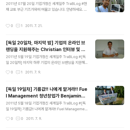
2011년 07월 20일 기업가정신 세계일주 TraBLog #현
도 못했던 쌩돈이 그냥 나갔다. 뭐가 이리도 비싼가! 별 것
재 교토 부근 기즈가와에 머물고 있습니다. 안녕하세요. 송
도 아닌 종이 한 장인데 말이다. 그게 입국을 보장하는 종이
정현입니다. 현재 교토에서 1시간 가량 떨어진 기즈가와 근
도 아닐테고, 또한 입국을 보장하거나 편하게 한다는 것도
처에 머물고 있습니다. 인터넷이 안되는 곳이라 무척 답답
웃기지 않는가!! 상술이라는 생각 밖에 들지 않았지만..... 우
작성시간
0
1
2011. 7. 21.
하지만, 건강하게 잘 있습니다. 도쿄에 가면 아마 인터넷을
린 어던 컴플레인도, 앙심도 영어로 표현할 줄 모르는 착한
자유롭게 사용할 수 있을 겁니다. 24일날 도쿄에 도착하니
..
그때 다시 소식 전하겠습니다. 고맙습니다. 송정현 drea
[독일 20일차, 마지막 밤] 기업의 온라인 브
m. (Add Budher to your Linked-in / Facebook) 기
랜딩을 지원해주는 Christian 인터뷰 및 독
업가정신 세계일주 [World Entrepreneurship Trave
글 내용
일 맥주 축제 탐방
l] -Quest for Little Hero- *Homepage : www.we
2011년 5월 19일 기업가정신 세계일주 TraBLog #[독
t.or.kr *Twitter : @wetproject / @btools..
일 20일차] 마지막 하루 기업의 온라인 브랜딩을 지원해주
는 Christian 인터뷰 및 독일 맥주 축제 탐방 스타벅스에
작성시간
0
1
2011. 7. 9.
서 우유는 공짜다. ㅋㅋㅋ 하프 마실래? 팻프리 마실래? 난
그냥 오리지널. 프랑크푸르트 암 마인 역에 과학관이 설치
되었다. 프랑크푸르트 암 마인 역 앞에 광고배너. 유제헌 대
[독일 19일차] 기름값!! 나에게 맡겨라!! Fue
표의 작품들이다. 점심은 중국 뷔페에서!! 싼 곳이지만. 그
l Management 청년창업가 Benjamin과
래도..... 그동안 통역을 해준 영근이와 다다에게 고마움을
글 내용
의 만남 - 기업가정신 세계일주
이걸로나마 표시했다. 영근, 땡큐~ 3주동안 공짜로 먹여주
2011년 5월 18일 기업가정신 세계일주 TraBLog #[독
고 재워줘서~ 먹음직스럽다. 안경 나사가 풀려서 나사를
일 19일차] 기름값!! 나에게 맡겨라!! Fuel Management
조이고..... 독일은 대부분 주유소에 마트가 함께 있다. 이 친
청년 창업가 Benjamin을 만나다!! 오늘은 오후에 벤자민
작성시간
0
0
2011. 7. 9.
구가 바로 크리스! 아주 쾌활한 친구였다. 누가 인터뷰이
과 인터뷰하는 날. 오전에 한국의 청년창업가들과 점심 약
인..
속을 해서 그쪽에 잠깐 들렀다가 인터뷰 장소로 이동할 예