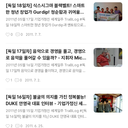
정이다. 여기다!! 오전에 점심 약속을 한!! 인터뷰는 아직 이
[독일 18일차] 식스시그마 블랙벨트! 스마트
른 것 같다고 말씀하셔서 점심을 같이 하기로 했던 것이다.
한 청년 창업가 Gurdip! 청순함과 귀여움을
간단하게 점심을 먹으면서 그 분들의 사업과 히스토리를
글 내용
가지고 세상을 변화시키고 있는 Elenore -
간단하게 들었다. 앞으로도 연락 드리기로 약속하고 난 뒤,
2011년 05월 17일 기업가정신 세계일주 TraBLog #독
기업가정신 세계일주
우리는 헤어졌다. 원래는 철강 쪽을 다루시는 분들인데, 스
일 18일차 스마트한 청년 창업가 Gurdip과 멘토링으로
크린 골프 기계도 판매하고 있는 것이다. 스크린 골프 내부
세상을 변화시키고 있는 청순한 소녀? Elenore를 만나다.
작성시간
0
0
2011. 7. 7.
전경. 점심을 먹고 난 뒤, 우리는 다시 영근이네 집으로..
구어딥. 프로세스 최적화 전문가. 젊은 나이이지만, 식스시
그마 블랙벨트이다. 이론과 실무를 겸비한 젊은 청년이다. I
T 엔지니어 역량도 함께 보유하고 있기 땜문에 각종 프로
[독일 17일차] 음악으로 경영을 풀고, 경영으
세스를 최적화 시키는데 기본적인 소양을 두루 갖추고 있
로 음악을 풀어갈 수 있을까? - 지휘자 Mich
는 젊지 않은 실력의 젊은이였다. 그만큼 많은 노력을 했겠
글 내용
ael Schneider 교수 인터뷰 - 기업가정신
지? 물어봤더니 워커홀릭 수준이였다. ㅎㅎ;; 난 피곤해서
2011년 05월 16일 기업가정신 세계일주 TraBLog #독
세계일주
더는 못행~ 다다씨 물끄러미 구어딥의 설명을 듣고 있다.
일 17일차 음악으로 경영을 풀이하고, 경영으로 음악을 풀
역광 ㅡㅡ;; 구어딥과의 인터뷰가 끝나자 마자 우린 엘레노
어나갈 수 있을까? 지휘자 Michael Schneider 교수 인
작성시간
1
0
2011. 7. 2.
어를 만나러 서둘러서 이동했다. 엘레노어는 비즈포디라는
터뷰!! 트램을 타러 가기 위해 항상 지나가는 길이다. 나는
온오프라인 멘토시..
이 길이 좋다. 오솔길 같은 느낌. 오늘은 지휘자이자, 연주
자이자, 교수로 많은 활동을 하고 있는 미쉘 슈나이더 교수
[독일 16일차] 불굴의 의지를 가진 정복불능!
를 인터뷰 한다. 영근이의 은사이기도 한 그는 한국에는 이
DUKE 안영국 대표 인터뷰 - 기업가정신 세계
미 조수미씨와 함께 작업하는 등 유명한 분이였다. 그가 오
글 내용
일주
케스트라단을 창립한 사람이며, 지휘자로서의 그의 노하우
2011년 05월 15일 기업가정신 세계일주 TraBLog #[독
를 듣고 싶어서 인터뷰를 요청했더니 흔쾌히 응해주었다.
일 16일차] 불굴의 의지를 지닌 DUKE 안영국 대표 인터뷰
그를 만나기 위해 학교로 갔다. 기다리는 동안 학교 학생식
오늘은 안영국 대표님을 만나러 가는 날. 보나메스 미테역
작성시간
2
0
2011. 6. 25.
당을 방문해서 학생들이 먹는 음식들을 시켜서 먹었다. 맛
에서 내린 우리. 이 곳에서 안영국 사장님을 만나서 회사로