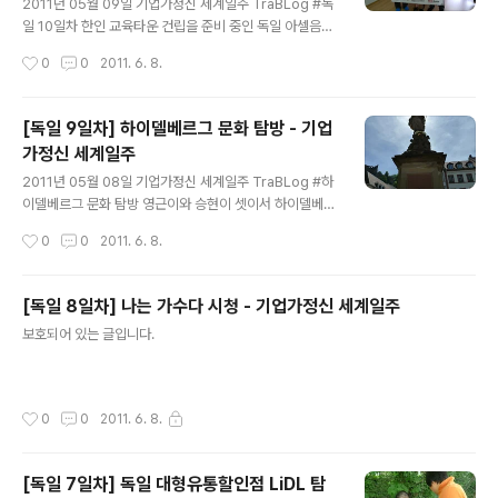
벼룩시장 탐방, Iriver 탐방 실패 - 기업가정
걸려서 담당자가 계속 태클이 들어왔는데, 다행히 영근이
2011년 05월 09일 기업가정신 세계일주 TraBLog #독
신 세계일주
가 수고스럽게도 이메일을 계속 주고 받은 결과 겨우겨우
일 10일차 한인 교육타운 건립을 준비 중인 독일 아셀음악
받을 수 있었다. 영근 땡큐! 중고품이라고 기재 해놨건만!!!!
학원 및 독일 벼룩시장 탐방 거꾸로 타임..... 아이리버를 찾
작성시간
0
0
2011. 6. 8.
왜 통관에서 잡은 것인지는 잘 모르겠다. 승현이와 친한 휴
아갔으나 보기 좋게 실패! 1시간을 넘게 기다렸는데 아무도
대폰 가게를 하는..
없는 썰렁한 사무실..... 한국 기업들이 많이 진출해있다. 우
연하게 발견한 벼룩시장. 이 분은 나무 상자에 글자를 그려
[독일 9일차] 하이델베르그 문화 탐방 - 기업
넣고 상자를 판다. 한국에도 보낼 수 있다며 사라고 했다.
가정신 세계일주
ㅡㅡ;;; 외줄 기타. 나오는 길에 세차장이 있길래 궁금해서
글 내용
가보았다. 이것이 바로 독일 자동세차~~ 여긴 중장비 판매
2011년 05월 08일 기업가정신 세계일주 TraBLog #하
업체인듯 이 아이디어 괜찮은 듯! 인터뷰 끝나고 아래층에
이델베르그 문화 탐방 영근이와 승현이 셋이서 하이델베르
아시안 마켓이 있길래~ 가봤다. 아셀음악학원을 방문했다.
그를 갔다! 비용이 만만치가 않아서 꽤 많은 조사를 통해 프
작성시간
0
0
2011. 6. 8.
심플한 내부 인테리어. 뛰어노는 어린아이들. 바로 이분들
랑크푸르트에서 가장 저렴하면서 괜찮고, 당일로 다녀 올
이..
수 있는 곳이 바로 하이델베르그. ICE 우리나라 KTX와 같
은 열차. '이체' 라고 불리운다. 프리미엄 생과일 주스 가게.
[독일 8일차] 나는 가수다 시청 - 기업가정신 세계일주
터미널 서점. 하이델베르그 공원 전경 하이델 베르그 기념
글 내용
보호되어 있는 글입니다.
샷!! 이 글은 스프링노트에서 작성되었습니다.
작성시간
0
0
2011. 6. 8.
[독일 7일차] 독일 대형유통할인점 LiDL 탐