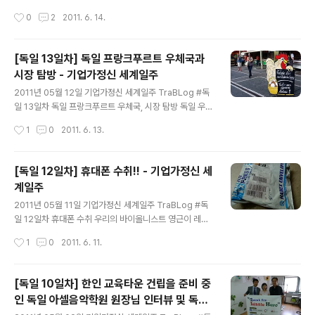
직할 수 있다는 사실 때문에 나는 마스크라는 아이템이 늘
tian과 미팅 및 독일 구두 수선가게, 미용실, 대성당 탐방 G
작성시간
0
2
2011. 6. 14.
흥미롭다. 한국 전통 탈 중에서는 말뚝이 탈을 가장 좋아한
20 Young Entrepreneur Alliance 독일 호스트이며,
다. ..
GEW 독일 쉐르파이기도 한 Christian!!을 드디어 만났다.
그는 내가 독일에 와 있는 동안 상해에 출장을 가 있어서 여
[독일 13일차] 독일 프랑크푸르트 우체국과
태 청년창업가를 소개시켜주지 못했기 때문이다. 뭐라고
시장 탐방 - 기업가정신 세계일주
심각한 이야기를 했었나?? ㅎㅎ;;;; 독일 창업환경, 교육 등
글 내용
에 대해 질문을 하고 이야기를 들었다. Christian이 JCI
2011년 05월 12일 기업가정신 세계일주 TraBLog #독
프랑크푸르트 회장을 소개시켜주어서 그에게 이 곳에 있는
일 13일차 독일 프랑크푸르트 우체국, 시장 탐방 독일 우체
현지 건실한 청년창업가를 소개해주기로 했다. 함께! 기념
국!! 영근이가 우편물 보낼 것이 있어서 잠시 들렀다. 독일
작성시간
1
0
2011. 6. 13.
사진! 이건 무슨 나무?..
우체국은 다양한 상품들을 많이 판매하고 있었다. 복사도
된다! 신기한 것은 우표 자동판매기! 영근이는 레슨받으러
학교에 간 사이, 승현이와 나는 프랑크푸르트 시내를 다시
[독일 12일차] 휴대폰 수취!! - 기업가정신 세
돌아다녔다. 응? 횡하던 광장에 장이 섰네!! 수제 햄! 돈까
계일주
스!! 말통에 음료수를 넣어두고 한 잔씩 판매한다. 맥주나
글 내용
와인을 병 또는 잔으로 판매하는데, 그곳에서 스탠드 형식
2011년 05월 11일 기업가정신 세계일주 TraBLog #독
으로 담소를 나누고 즐기는 문화였다. 정말 시끌벅적한 음
일 12일차 휴대폰 수취 우리의 바이올니스트 영근이 레
주문화!! 승현아!! 왜 얼릉 자수해 임마!! 거리의 화가. 바닥
슨?? 분홍색 티셔츠가 영근. 독일학교의 모습..... 영근이는
작성시간
1
0
2011. 6. 11.
에 그림을 그리면서 후원을 받는다. 이 글은 스프링노트에
현재 바로크 스타일의 바이올린 연주를 배우고 있다. 잉위
서 작성되..
맘스틴이 생각나는군. 한때 바로크 스타일을 좋아했던 적
이 있는데..... 아직도 좋아하시는 분들이 갑자기 떠올랐다.
[독일 10일차] 한인 교육타운 건립을 준비 중
조간 무료신문. 쌓여있다. 오늘 일주일 넘게 딜레이 되던 휴
인 독일 아셀음악학원 원장님 인터뷰 및 독일
대폰을 이제서야 받았다. 무엇때문인지는 몰라도 통관에
글 내용