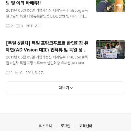
방 및 야외 바베큐!!
글 내용
2011년 05월 06일 기업가정신 세계일주 TraBLog #독
일 7일차 독일 대형유통할인점 LiDL 탐방 및 야외 바베큐
LiDL은 REWE와 함께 독일에서 대형유통할인점이다. 규
작성시간
2
0
2011. 6. 1.
모는 요즘 한국에서 논란이 되고 있는 SSM급 수준인듯 하
다. 어디로 가야되는? 긴 꼬챙이로 빵을 당겨온다. 그리고
꺼내서 담는다. 요로케~ 요건 손수 빵 짜르는 기계 LiDL. R
[독일 6일차] 독일 프랑크푸르트 한인회장 유
EWE와 버금가는..... 프랑크푸르트 그린마트(한인 마트).
제헌(AD Vision 대표) 인터뷰 및 독일 성인
언스트 앤 영이다!! 담장 넘어 그들을 쳐다보는게 그닥 기분
글 내용
샵 탐방 - 기업가정신 세계일주
좋지만은 않았다. 마치 우리에 갇힌 동물이 부러운 눈초리
2011년 05월 05일 기업가정신 세계일주 TraBLog #독
로 바라본다는 느낌이 싫었다. 내가 유니버셜한 기업을 만
일 6일차 독일 프랑크푸르트 한인회장 유제헌(AD Vision
들었을 때, 언스트 앤 영에 컨설팅 사업 하나 줄께~! 줄 서
대표) 인터뷰 및 독일 성인샵 탐방 인터뷰 하러 가는 길 어
작성시간
1
0
2011. 5. 27.
있는 이들. 그린마트를 다녀와서 장을 보러 갔다. 오늘..
떤 이의 사랑이였을까? 머리를 식혀주는 걷고 걷고 또 걷는
다. 인생은 나그네길. 인터뷰를 열심히 하겠다는 각오? 오
이 샷 좋은데? 프랑크푸르트 한인회장이기도 한 애드비전
더보기
유제헌 대표님 인터뷰를 마치고! 프랑크푸르트 타워 레스
토랑 돌아다니다 보니 어느새 밤은 오고. 눌러줘. 흘러흘러
가다가 우리의 관심사를 끈..... 여긴 어딘가요?? ㅎㅎㅎ 본
능적으로 들어간 그 곳은? Try me. Buy me. 죄송. 몰카?
로 촬영해서..... 많이 흔들렸음다. 각종 기구 및 미디어 샵
옆에는.....? 혼자 동영상을 구경할 수 있는 부..
의안내
티스토리
로그인
고객센터