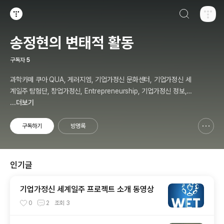
검색하기
티스토리
송정현의 변태적 활동
구독자
5
과학카페 쿠아 QUA, 게러지엠, 기업가정신 문화센터, 기업가정신 세
계일주 탐험단, 창업가정신, Entrepreneurship, 기업가정신 정보,
칼럼, 저자, 강사, 송정현, Budher Song
...더보기
구독하기
방명록
신고하기 레이어
열기
인기글
기업가정신 세계일주 프로젝트 소개 동영상
0
2
조회
3