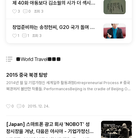
제 40화 야동보다 김소월의 시가 더 섹시하
다 - 기업가정신 세계일주
3
0
조회
3
창업준비하는 송정현씨, G20 국가 돌며 청
년CEO를 만나다 - 기업가정신 세계일주
1
1
조회
3
■World Travel■■■
분류 전체보기
주요 글 목록
2015 중국 북경 탐방
글 내용
2014년 월 일 기업가정신 세계일주 활동과정Entrepreneurial Process # 중국
북경에서 볼만한 작품들. PerformancesBeijing is the cradle of Beijing Op
era, acrobatics, cross-talk, and story-telling. Beijing Opera is the qui
ntessence of Chinese culture. It combines singing, dancing, music, ar
작성시간
0
0
2015. 12. 24.
t and literature, which endears itself to people home and overseas.
Chinese acrobatics has won many awards at an international level an
d has a..
[Japan] 스마트폰 광고 회사 'NOBOT' 성
장시장을 겨냥, 다음은 아시아 - 기업가정신
글 내용