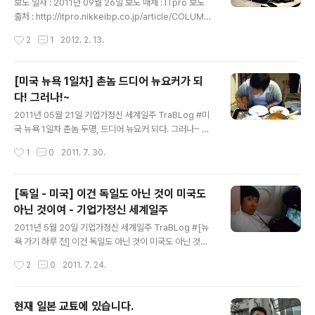
세계일주
보도 일자 : 2011년 09월 26일 보도 매체 : ITpro 보도
출처 : http://itpro.nikkeibp.co.jp/article/COLUMN/
20110912/368505/ 기업가정신 세계일주 창업/기업가
작성시간
2
1
2012. 2. 13.
정신 관련 정보 [Case 2] [성장시장을 겨냥, 다음은 아시
아] - NOBOT 제 인터뷰이이기도 한 고바야시 상의 회사
노봇이 팔렸네요. 이렇게 빨리.. 그것도 제가 인터뷰 한 바
[미국 뉴욕 1일차] 촌놈 드디어 뉴요커가 되
로 다음 달에.. 흐음. 이로서 새로운 성공모델이 나오는 것
다! 그러나!~
같군요. 저도 개인적으로 이 기사를 보고 무척 기뻤습니다.
글 내용
이거 추가 인터뷰를 해야할 것 같은데.. 어떻게 진행해야 할
2011년 05월 21일 기업가정신 세계일주 TraBLog #미
지.. 고민해봐야겠군요. 제 인터뷰이 중에서 이렇게 성공 모
국 뉴욕 1일차 촌놈 두명, 드디어 뉴요커 되다. 그러나~ 촌
델이 나와서 기분 좋습니다. 인터뷰 할 때도 고바야시 상이
놈 두 명이 뉴요커가 되기 위해 드디어 뉴욕을 밟았다. (사
작성시간
1
0
2011. 7. 30.
이런 쪽에는 밝은..
진은 종진이 숙소에 도착해서 밥을 먹는 장면. 배고팠나?
잘 먹네.) 그러나, 우리는 돈이 없어서 숙소도 정하지도 못
하고 막연히? 뉴욕에 도착했다. 종진이만 믿고 말이다. 그
[독일 - 미국] 이건 독일도 아닌 것이 미국도
런데 어째 좀 불안불안 했다. 우리의 불안요소 박종진군. ㅋ
아닌 것이여 - 기업가정신 세계일주
ㅋ 우리의 믿음은 어떻게 되었을까? 공항 도착! 공항에는
글 내용
우리의 귀염둥이 종진이가 나와 있었다. 아유 귀여운 것~!!
2011년 5월 20일 기업가정신 세계일주 TraBLog #[뉴
(참고로 종진이는 90kg에 육박한다.ㅋㅋ) 왕복 10$인 JF
욕 가기 하루 전] 이건 독일도 아닌 것이 미국도 아닌 것이
K 공항철도! 도착하자마자 접한 소식. 종진이는 아직 집주
여 영근이가 출국을 도와주었다. 그러나, 좀 서둘러 갔음에
작성시간
2
0
2011. 7. 24.
인인 할매한테 우리가 머무는 것에 대해 확답을 못 받았다
도 불구하고 사건이 터졌다. 미국가는 건 늘 어렵구나. 쌍~
고 ..
ㅡㅡ;; 늘 문제가 발생했다. ESTA가 없어서 안된다는 것이
다. 우린게 뭔지도 몰랐다. 이스타를 그제서야 부랴부랴 검
현재 일본 교툐에 있습니다.
색하고 구매하기 위해 이스타 판매 코너로 갔다. 생각하지
글 내용