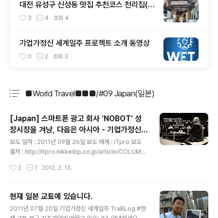
대전 유성구 신성동 맛집 추천코스 천리집(순
대국밥) - 카페쿠아(커피)
3
4
조회
4
기업가정신 세계일주 프로젝트 소개 동영상
0
2
조회
3
■World Travel■■■/#09 Japan(일본)
분류 전체보기
주요 글 목록
[Japan] 스마트폰 광고 회사 'NOBOT' 성
장시장을 겨냥, 다음은 아시아 - 기업가정신
글 내용
세계일주
보도 일자 : 2011년 09월 26일 보도 매체 : ITpro 보도
출처 : http://itpro.nikkeibp.co.jp/article/COLUMN/
20110912/368505/ 기업가정신 세계일주 창업/기업가
작성시간
2
1
2012. 2. 13.
정신 관련 정보 [Case 2] [성장시장을 겨냥, 다음은 아시
아] - NOBOT 제 인터뷰이이기도 한 고바야시 상의 회사
노봇이 팔렸네요. 이렇게 빨리.. 그것도 제가 인터뷰 한 바
현재 일본 교툐에 있습니다.
로 다음 달에.. 흐음. 이로서 새로운 성공모델이 나오는 것
글 내용
2011년 07월 20일 기업가정신 세계일주 TraBLog #현
같군요. 저도 개인적으로 이 기사를 보고 무척 기뻤습니다.