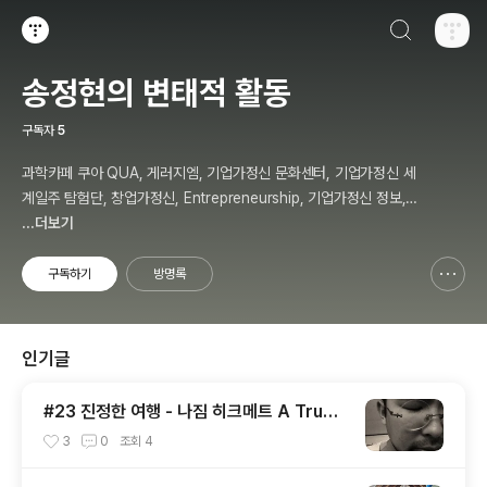
검색하기
티스토리
송정현의 변태적 활동
구독자
5
과학카페 쿠아 QUA, 게러지엠, 기업가정신 문화센터, 기업가정신 세
계일주 탐험단, 창업가정신, Entrepreneurship, 기업가정신 정보,
칼럼, 저자, 강사, 송정현, Budher Song
...더보기
구독하기
방명록
신고하기 레이어
열기
인기글
#23 진정한 여행 - 나짐 히크메트 A True
Travel - Nazim Hikmet - 기업가정신 세
3
0
조회
4
계일주