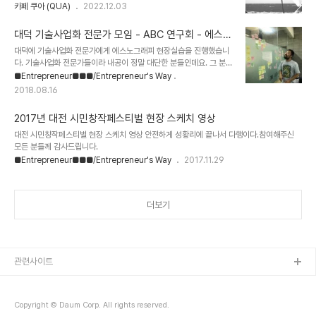
월 07일(수) 18:00 – 19:30 주제 : 자산어보와 정약전 장소 : QUA
카페 쿠아 (QUA)
2022.12.03
원 모두 장 소 : 카페 쿠아 (대전시 유성구 신성로61번안길 53 1층)
(대전시 유성구 신성로61번안길 53) 대상 : 00명 (참가비 1만원 –
https://place.map.kakao...
음료 포함) 발표 : 씨드콥 김진형 본부장 내용 : 우리나라 과학 위인 정
대덕 기술사업화 전문가 모임 - ABC 연구회 - 에스노
약전과 재미난 과학 유산 이야기 주최/주관 : 씨드콥, 코리안 사이언스
그래피 현장실습
대덕에 기술사업화 전문가에게 에스노그래피 현장실습을 진행했습니
크루, Cafe QUA, 게러지엠 후원 : 한국과학창의재단, 과학기술정보
다. 기술사업화 전문가들이라 내공이 정말 대단한 분들인데요. 그 분들
통신부 #QUA #쿠아 #씨드콥 #코리안사이언스크루 #카페 #CAFE
을 대상으로 Training for Trainer 프로그램을 진행했습니다. 기존
■Entrepreneur■■■/Entrepreneur's Way
#과학 #팝콘과학 #팝콘 #영화 #자산어보 #정약전 #과학유산 #커피
에 기술을 기반으로 사업화 전략을 짜고 수행했던 분들이라..... 어쩌면
맛집 #과학굿즈 #김진형 #게러지엠 #카페쿠아 #대전 ..
2018.08.16
고객과 사용자 중심 사업화 전략 관점에 힘들어하시거나 거부감을 가
지시진 않을까? 조심스러웠는데..... 다들 즐겁게 임해주셨습니다. 토
2017년 대전 시민창작페스티벌 현장 스케치 영상
론은 정말 각각의 전문가 분들이 쏟아내는 그 내공이야 말로 대단하다
는 감탄이 절로 나왔습니다. 디자인씽킹, 서비스 디자인 등 다양한 방
대전 시민창작페스티벌 현장 스케치 영상 안전하게 성황리에 끝나서 다행이다.참여해주신
법론도 익히고 계셨던 터라 쉽게 깊게 이해하신듯. 에스노그래피 분류
모든 분들께 감사드립니다.
체계와 성분 분석 진행 중입니다. 고객구매요인에 대해 브레인라이팅
■Entrepreneur■■■/Entrepreneur's Way
2017.11.29
방법으로 토론 및 분류 현장 노..
더보기
관련사이트
Copyright © Daum Corp. All rights reserved.