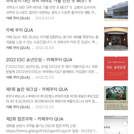
과학도시 대전 과학 테마로 가볼 만한 곳 BEST 5
의 : 042-867-5897 sciencecafekorea@gmail.com 이번
과학도시 대전 과학 테마로 가볼 만한 곳 BEST 5 ​ 교통의 요지이자
매월체험 프로그램은 우주의 시작, 빅뱅을 주제로 하는 만큼 빛을 활용
과학의 도시로도 알려진 대전에는 알차고 다양한 볼거리와 체험 거리
한 체험으로 준비해보았습니다. 아이작 아시모프의 '최후의 질문' 마지
가 있습니다. 국립중앙과학관과 한밭수목원, 과학카페 쿠아는 과학의
카페 쿠아 (QUA)
2023.01.01
막 문장처럼, "빛이 있으라! 그러자, 빛이 있었다."에서 영감을 받아 빛
도시 대전다운 명소로 남녀노소 모두에게 사랑받는 곳이다. 장태산 자
을 활용한 체험 프로그램, 리소..
연휴양림, 대청호, 계족산 황톳길은 자연 속에서 지친 몸과 마음을 힐
카페 쿠아 QUA
링하기 좋다. 유성온천은 사계절 휴양지로 유명하다. ​ 1. 국립중앙과학
카페 QUA 개장 QUA는 미지를 탐험하는 용기와 세계를 확장하는 즐
관 추천: 커플, 가족, 역사, 싱글, 단체 ​아이들과 함께 대전을 여행한다
거움을 느낄 수 있는 시공간입니다. 이 곳에서의 커피 한 모금이, 책 속
면 꼭 방문해 보길 추천. 자연사관, 인류관, 천체관, 미래기술관, 생물
의 문장 하나가, 대화 한 마디가 당신의 세계를 더 넓고 깊게 만듭니다.
카페 쿠아 (QUA)
2022.12.03
탐구관, 창의나래관, 꿈아띠체험관 등 다양한 전시관이 있다. 제대로
머릿 속에서 물음표가 지워지지 않을 때면, 어떤 호기심도 환영 받을
둘러보려면 하루가 걸릴 정도로 규모가 방대하다. 생각지 못했던 신기
수 있는 곳, 실패를 가치있게 끌어 안는 곳, 그리하여 새로운 발견을 이
하고 진귀한 전시물을 ..
2022 ESC 송년모임 - 카페쿠아 QUA
끌어 내는 곳. QUA로 오셔서 새로운 탐험을 떠나 보세요. #쿠아
[「2022 ESC 송년의 밤」 초대] 2022년 한 해가 저물어갑니다. 회원
#QUA 전화 : 042-867-5897 이메일 :
분들께 2022년의 ESC는 어떠했는지요? 올해에도 어김없이 회원 분
sciencecafekorea@gmail.com 주소 : 대전 유성구 신성로61
들이 한 자리에 모이는 ESC 송년모임을 주최합니다. 송년모임을 통해
카페 쿠아 (QUA)
2022.12.03
번안길 53 1층 (신성동) 카카오맵 http://kko.to/leOouFxH-O 네
올해를 돌아보고 내년을 기약하는 뜻깊은 자리가 되기를 희망합니다.
이버 플레이스 https://naver.me/5WBmvLaA 주차는 건물 주차..
ESC 회원 분들의 많은 참여 바랍니다. 감사합니다. 일시: 12/17(토)
제1회 놀만 워크샵 - 카페쿠아 QUA
오후 6~10시 (KST) 장소: 서울/대전 동시진행 (참가 택일) 신청:
#쿠아 #QUA x #메이커 #다은쌤 x #게러지엠 제1회 #놀만 #워크샵
https://event-us.kr/m/51695/2449 ※ 상세 안내는 신청 링크
PLAY & SCIENCE WORKSHOP #페이퍼 #롤러코스터 제작 참가
확인
신청 : https://forms.gle/ofRUj3qQGxjLn7Xy6 놀만 워크샵은
카페 쿠아 (QUA)
2022.12.03
가족들이 함께 놀면서 만드는 과학 체험형 프로그램입니다. 다은쌤과
함께 종이로 롤러코스터를 만들어보고 구슬을 굴려서 20초 이상 롤러
제2회 팝콘과학 - 카페쿠아 QUA
코스터에서 운동하게 하는 것이 목표입니다. 놀고 만들며 과학 원리도
영화를 보면서 과학을 즐기는 [제2회 팝콘과학] 신청 :
쉽게 익힐 수 있습니다. 지금 바로 참가 신청하세요! 일 정 : 2022년
https://forms.gle/igo9VbZapnsYUqzn9 일정 : 2022년 12
12월 4일(일) 14:00 – 18:00 대 상 : 초~중등 자녀를 둔 가족 구성