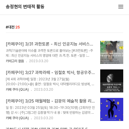
송정현의 변태적 활동
대전
25
[카페쿠아] 3/31 과한토론 - 최신 인공지능 서비스에
대한 과격한 명암 논쟁
과학/기술분야에 이슈를 과격한 토론으로 풀어보는 [#과한토론] -주
제 : 최신 인공지능 서비스의 명암에 대한 과.격.한. 토론 -일정 :
2023년 03월 31일(금) 20:00 ~ 21:00 -장소 : 카페쿠아 (대전시
카테고리 없음
2023.03.20
유성구 신성로61번안길 53) -패널 : 적극 활용 - 다솔인 이종범 대표
(마케팅 전문가) 주의 활용 - 동명대 원종윤 교수 (교육, 서비스 디자
[카페쿠아] 3/27 과학라떼 - 임철호 박사, 항공우주
인 전문가) 경계 - 김상현 작가 (인공지능 무엇이 문제인가 등 다수 저
를 위한 기나긴 여정
[제 4회 과학라떼] 일정 : 2023년 3월 27일(월)
술) -내용 : 다양한 관점으로 살펴보는 ChatGPT 등 각종 인공지능
20:00~21:00(+@) 출연 : 임철호 박사, 대덕밸리라디오 방성예, 카
서비스의 유용함과 위험함에 대해 과학적이며 격식없이 이야기 나누
페쿠아 송정현 내용 : 수직 이착륙 스마트 무인기부터 누리호까지 라떼
카페 쿠아 (QUA)
2023.03.20
어 보는 토론장 -문의 : 010-5455-5897 /
는 말야! 장소 : 카페쿠아 QUA (대전시 유성구 신성로 61번안길 53)
sciencecafekorea@gmail.com -신청 : https://form..
지난 3회 과학라떼 방송부터 유튜브 방송을 온/오프라인 공개 방송으
[카페쿠아] 3/25 매월체험 - 감광의 예술적 활용 리
로 전환했습니다. 이번 4회차 과학라떼는 항공우주 분야의 전문가이
소그라피
일 정 : 2023년 03월 25일(토) 18:30~19:30(10명) (2회차만 진
신 임철호 박사(전 항공우주연구원 원장, 현 에어로 스페이스 파트너
행) 강 사 : (주)그림그린 김종열 작가 내 용 : 빛에 반응하는 감광의 과
스 대표)를 모셨어요. 관련 관심있는 과학자, 공학자, 메이커 등 일반시
학적 원리에 대한 간단한 강의, 감광 원리를 활용한 예술적 활동 리소
카페 쿠아 (QUA)
2023.03.20
민들도 공개 방청이 가능합니다. 방송 후 임박사님과 자유로운 네트워
그라피(Riso Graph) 체험 장 소 : 카페쿠아 QUA (대전시 유성구 신
킹과 질의응답시간을 가질 예정입니다. 항공/우주 관련 관심있는 분들
성로61번안길 53) 비 용 : 1인당 4만원(입금 완료 시 신청 완료됨) 문
은 자유롭게 방송 시간 전에 오셔..