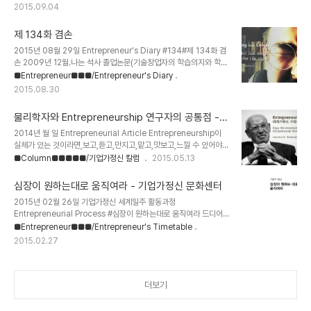
곱씹어보고, 이를 그림을 그려볼 생각이다. (이 아이디어도 불현듯 떠
2015.09.04
오른 것이다.) 순간의 진심, 감정이 수면 위로 떠올랐을 때 하나씩 건져
내서 어떤 놈인지 요리조리 살펴보고 어루만져주고, 다시 제 살길을 찾
제 134화 겸손
도록 보내주어야겠다. -손 길은 그 어떤 중독보다 강하다. -그가 지닌
고유한 아름다움을 찾아 내는 것이 지혜로움이다. -혀에는 수 많은 가
2015년 08월 29일 Entrepreneur's Diary #134#제 134화 겸
시가 있다. 그래서 혓바늘이라 부른다. -이해하거나 알면 실천할 수 있
손 2009년 12월.나는 석사 졸업논문(기술창업자의 학습의지와 학습
다고 생각하는데, 그건 전혀 다른 것이다. 몰라도 실천할 수 있다.
동기가 기업가정신과 기업성과에 미치는 영향)을 썼다. 2011년 08
■Entrepreneur■■■/Entrepreneur's Diary
(Add..
월.기업가정신 세계일주 탐험을 마치고, 한창 책을 출간하기 위해 열심
2015.08.30
히 글을 썼다. 그 결과, 2015년 03월. 그 여정을 담은 책, 심장이 원
하는 대로 움직여라(영진미디어)를 출간했다. 2015년 03월.나는 결
물리학자와 Entrepreneurship 연구자의 공통점 -
혼을 했다. 첫 학위논문을 제출하면서.첫 책을 탈고하면서.첫 결혼생활
기업가정신 문화센터
을 하면서. 처음이라 그런걸까? 내가 참 모자라는 것을 많이 느낀다.
2014년 월 일 Entrepreneurial Article Entrepreneurship이
여태 살면서 내가 모르는 것, 잘 못하는 것이 많다는 것에 대해 정말 부
실체가 있는 것이라면,보고,듣고,만지고,맡고,맛보고,느낄 수 있어야
끄럽게 느껴진 적이 거의 없었다. 하지만, 이 세가지 경험에서는 특..
한다. 그런데, 정작 이 육감을 활용해서 Entrepreneurship을 느낄
■Column■■■■■/기업가정신 칼럼
2015.05.13
수 있는 방법은 별로 없다. 현재 시점에서 분명히 존재하는데, 무엇인
지 명확하게 알고 설명하기는 힘들다. 마치 암흑물질 같다. 물리학자와
심장이 원하는대로 움직여라 - 기업가정신 문화센터
Entrepreneurship 연구자의 공통점. (Add Budher to your
2015년 02월 26일 기업가정신 세계일주 활동과정
Linked-in / Facebook) 기업가정신 세계일주 [World
Entrepreneurial Process #심장이 원하는대로 움직여라 드디어
Entrepreneurship Travel] -Quest for Little Hero-
내 책이 나왔다. 심장이 원하는 대로 움직여라.내 책에서 가장 맘에 드
■Entrepreneur■■■/Entrepreneur's Timetable
Homepage : www.wet.or.kr Twitter : @wetproject / @b..
는 부분을 꼽으라면, 바로 이 속지다. 모든 부분에 아쉬움이 많이 남는
2015.02.27
다. 결혼, 재계약, 많은 일들에 묻혀 헤어나오질 못했다. 여러가지 현실
상황의 제약과 나의 편안함을 추구하는 욕망이 결탁한 완벽한 결과물.
이렇게 나의 부족함을 지울 수 없는 명확한 결과물로 내놓고야 말았다.
어떻게든 이젠 벗어나고자 하는 나의 강렬한 열망이 절대적으로 반영
더보기
된 결과물. 나의 치부와 모자람이 여과없이 적나라하게 드러난, 그 결
과물 말이다. 이 책이 나에게 주는 의의는 바로 이 점이다. 내가 제일