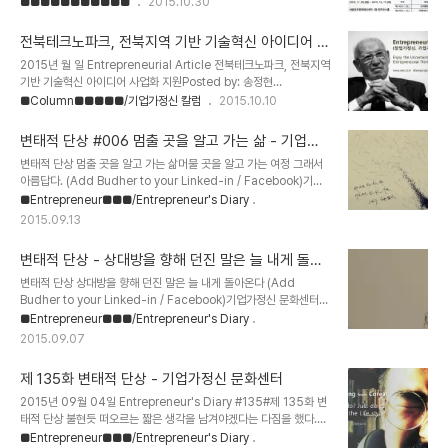
Travel] -Quest for Little Hero- *..
업교육(프리웨이 1472)일시 : 2015.10.22 ~ 2015.11.01장소 : 서
■■■■■■■■■■■
2015.10.30
울혁신센터 컨퍼런스홀참석인원 : 0명등록일 : 2015.10.22제5회 실
전창업교육(프리웨이 1472) 교육생 모집 "아이디어고도화, 시제품
전북테크노파크, 전북지역 기반 기술혁신 아이디어 사
제작, 수익모델개발, 데모데이 등 창업의 전과정을 한번에 !서울창조경
업화 지원 - 기업가정신 문화센터
2015년 월 일 Entrepreneurial Article 전북테크노파크, 전북지역
제혁신센터 실전창업 아카데미 다섯번째 교육생 모집!!"하단 신청서
기반 기술혁신 아이디어 사업화 지원Posted by: 송정현
작성후 이메일 접수해 주셔야 신청이 완료됩니다.1. 모집 안내-모집기
2015/10/07in EventinShare사진 : 비즈니스 아이디어 사업화 교
■Column■■■■■/기업가정신 칼럼
2015.10.10
간: 2015. 10. 20.(화 ) ~ 2015. 11. 01.(일 )-모집인원 : 30명(신
육실습 현장7일 남원 스위트호텔에서 전라북도의 창업기업 및 예비창
청서 작성 후 이메일 접수 : seoul-..
업자의 비즈니스 아이디어를 실제 수익모델을 개발하도록 돕기 위해
변태적 단상 #006 멈출 곳을 알고 가는 삶 - 기업가
열리는 비즈니스 아이디어 사업화 지원행사가 열렸다.이 행사는 산업
정신 문화센터
변태적 단상 멈출 곳을 알고 가는 삶머물 곳을 알고 가는 여정 그래서
통상자원부, 한국산업기술진흥원이 주최하고 전북테크노파크가 주관
아름답다. (Add Budher to your Linked-in / Facebook)기업
하는 비즈니스 아이디어(BI) 사업화 지원사업으로, 아이디어에서 사업
가정신 문화센터[Entrepreneurial Culture Center]
■Entrepreneur■■■/Entrepreneur's Diary
으로 고도화 작업을 하는 비즈니스 모델 개발 컨설팅데이다.이번 비지
*Homepage : www.wet.or.kr*Twitter :
니스 모델 개발 컨설팅데이는 17일 오전부터 시작해 익일 오후에 마무
2015.09.13
@ECultureCenter*Facebook : 문화센터 / 연극 / 다큐 / 사진 /
리 되는 행사다. 총 25개 ..
뮤직G20 청년 창업가들의 창업과 도전 사례 인터뷰집심장이 원하는
변태적 단상 - 상대방을 향해 던진 말은 늘 내게 돌아
대로 움직여라 (영진미디어 2015)기술창업자용 신규 비지니스 모델
온다
링 워크북/툴킷 : 비지니스 모델 린스타터킷(Lean Starter Kit
변태적 단상 상대방을 향해 던진 말은 늘 내게 돌아온다 (Add
v2.5)초/중/고등학생과 대학생을 위한 BM 교육 툴킷 : 비지니스 모델
Budher to your Linked-in / Facebook)기업가정신 문화센터
카툰(Business Model Cartoon)
[Entrepreneurial Culture Center] *Homepage :
■Entrepreneur■■■/Entrepreneur's Diary
www.wet.or.kr*Twitter : @ECultureCenter*Facebook : 문
2015.09.07
화센터 / 연극 / 다큐 / 사진 / 뮤직G20 청년 창업가들의 창업과 도전
사례 인터뷰집심장이 원하는 대로 움직여라 (영진미디어 2015)기술
제 135화 변태적 단상 - 기업가정신 문화센터
창업자용 신규 비지니스 모델링 워크북/툴킷 : 비지니스 모델 린스타
터킷(Lean Starter Kit v2.5)초/중/고등학생과 대학생을 위한 BM
2015년 09월 04일 Entrepreneur's Diary #135#제 135화 변
교육 툴킷 : 비지니스 모델 카툰(Business Model Cartoon)
태적 단상 불현듯 떠오르는 짧은 생각을 남겨야겠다는 다짐을 했다.
(이 다짐조차도 불현듯 떠오른 것이다.)번뜩이는 순간의 생각을 잡아
■Entrepreneur■■■/Entrepreneur's Diary