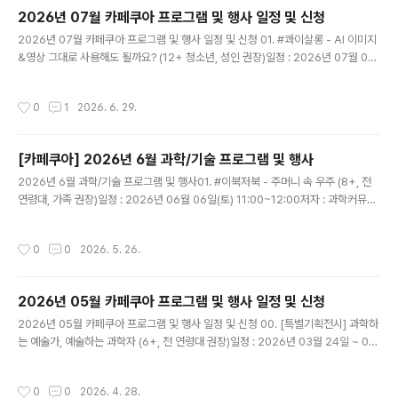
점을 전격 분석합니다.숯골원냉면 제대로 즐기는 매뉴얼
2026년 07월 카페쿠아 프로그램 및 행사 일정 및 신청
이곳의 메인은 단연 물냉면입니다. 그릇을 받자마자 그릇
글 내용
2026년 07월 카페쿠아 프로그램 및 행사 일정 및 신청 01. #콰이살롱 - AI 이미지
째 육수를 들이켜보세요. 꿩 고기로 우려낸 육수의 묵직한
&영상 그대로 사용해도 될까요? ​(12+ 청소년, 성인 권장)일정 : 2026년 07월 04
감칠맛 뒤로 동치미의 청량하고 새콤한 끝맛이 싹 치고 올
일(토) 19:00~20:30강사 : 조세희 아이스케이프(주) 대표내용 : 생성AI 콘텐츠 공
라옵니다. 인위적인 설탕 맛이 아닌 깊은 동치미 고유의 맛
영방송에 방송할 수 있는 수준까지 끌어올리기, 이미지 생성, 편집, 저작권까지 고려
입니다. 면발은 메밀 고유의 거친 표면과 구수한 맛이 잘 살
작성시간
0
1
2026. 6. 29.
한 사례와 실습 중심 워크숍 *노트북 또는 패드 등 디지털 기기 지참(풀 충전) 필수비
아있어 육수를 가득 머금습니다. 겨자와 식초를 치기 전 절
용 : 1인당 1만원(AI 관심있는 누구나)신청 : https://forms.gle/CAygwgQ5ZqP
반을 드시고, 나머지 절반..
9QjPq8​​02. #매월체험 - 장난감 해부학 (8세+ 어린이, 청소년, 성인, 매니아 권장)
[카페쿠아] 2026년 6월 과학/기술 프로그램 및 행사
일정 : 2026년 07월 04일(토) 19:00~21:00강사 ..
글 내용
2026년 6월 과학/기술 프로그램 및 행사01. #이북저북 - 주머니 속 우주 (8+, 전
연령대, 가족 권장)일정 : 2026년 06월 06일(토) 11:00~12:00저자 : 과학커뮤니
케이터 우주툰내용 : 어려운 수식과 데이터 없이, 흥미로운 우주 이야기를 그림으로
쉽고 재미있게 들려주는 천문학자의 이야기비용 : 1인당 1만원신청 : https://form
작성시간
0
0
2026. 5. 26.
s.gle/JPFP8FGNBXPBScxt5*현장에서 책을 (할인)구매하실 수 있습니다.​​02.
#콰이살롱 - 알파고 이후 10년, 특이점을 기다리며-일정 : 2026년 06월 06일(토)
19:00~20:30-강사 : 이정원 (사)AI프렌즈 이사-내용 : AI는 무엇을 하는가? 뇌가
2026년 05월 카페쿠아 프로그램 및 행사 일정 및 신청
세계를 이해하는 방식으로 부터, AGI, 의식을 가진 AI?, ..
글 내용
2026년 05월 카페쿠아 프로그램 및 행사 일정 및 신청 00. [특별기획전시] 과학하
는 예술가, 예술하는 과학자 (6+, 전 연령대 권장)일정 : 2026년 03월 24일 ~ 05
월 03일내용 : 《과학하는 예술가, 예술하는 과학자》는 과학과 예술의 경계를 보여주
는 전시가 아니라, 그 경계가 흔들리는태도와 과정을 전시하는 프로젝트입니다. 본
작성시간
0
0
2026. 4. 28.
전시에서 과학·기술과 예술(만화·일러스트 등)이 만나는 지점을 ‘결합’이아닌 사고 방