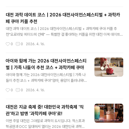
식의 전도(轉倒)라는 관점에서 탐구하고자 합니다.​​01. #놀만워크샵 - 고고학 탐정
수업 (8세+ 어린이, 가족 권장)일정 : 2026년 05월 02일(토) 11:00~12:00대상 :
대전 과학 데이트 코스 | 2026 대전사이언스페스티벌 + 과학카
어린이와 가족 구성원강사 : 고고학 웹툰 작가 고미내용 : 증거를 발견하여 과거를 추
페 쿠아 커플 추천
론하는..
글 내용
대전 과학 데이트 코스 | 2026 대전사이언스페스티벌 + 과학카페 쿠아 커플 추
천"오로라빛 에이드에 건배" — 특별한 걸 좋아하는 커플을 위한 대전 이색 데이트매
번 영화관, 카페, 맛집의 반복이 지겹다면 이번 4월에는 대전으로 과학 데이트를 떠
작성시간
0
0
2026. 4. 16.
나보세요. 엑스포다리 위에서 과학과 예술이 어우러진 버스킹을 감상하고, AI 매직쇼
에 함께 감탄하고, 하루의 끝은 오로라빛이 일렁이는 에이드 한 잔으로 마무리하는
코스. "우리 언제 이런 데이트 해봤어?"라는 말이 절로 나올 대전 이색 데이트 플랜을
아이와 함께 가는 2026 대전사이언스페스티
소개합니다.📌 커플 맞춤 데이트 코스시간장소무드포인트11:00~12:30DCC 제2
벌 | 가족 나들이 추천 코스 + 과학카페 쿠아
전시장🧠 지적세계과학문화포럼 강연 함께 듣기12:30~13:30사이언스 그린파크
글 내용
🍔 캐주얼푸드트럭 존에서 야외 점심13:30~15:..
아이와 함께 가는 2026 대전사이언스페스티벌 | 가족 나
들이 추천 코스 + 과학카페 쿠아"엄마, 용암이 흘러나와!"
— 아이 눈이 반짝이는 대전 과학 가족여행 완벽 가이드주
작성시간
0
0
2026. 4. 16.
말마다 반복되는 키즈카페 대신, 이번 4월에는 아이와 함
께 진짜 과학을 만지고 먹고 느끼는 하루를 보내보세요. 2
026 대전사이언스페스티벌은 전 프로그램 무료에 체험형
대전은 지금 축제 중! 대한민국 과학축제 '직
콘텐츠가 가득해 유아부터 초등 고학년까지 온 가족이 즐
관'하고 밤엔 '과학카페 쿠아'로!
길 수 있습니다. 축제 후에는 대전 신성동의 과학카페 쿠아
글 내용
에서 케이크를 자르면 용암이 흘러나오는 마법 같은 디저
이번 주말 대전은 그야말로 과학의 도시입니다. 엑스포과
트까지 — 아이가 며칠 뒤에도 이야기할 특별한 하루를 만
학공원과 DCC 일대에서 열리는 2026 대한민국 과학축