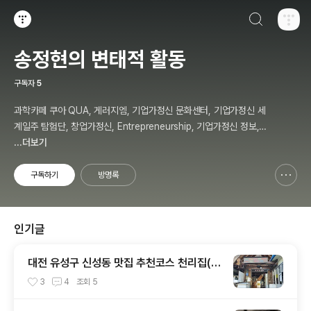
검색하기
티스토리
송정현의 변태적 활동
구독자
5
과학카페 쿠아 QUA, 게러지엠, 기업가정신 문화센터, 기업가정신 세
계일주 탐험단, 창업가정신, Entrepreneurship, 기업가정신 정보,
칼럼, 저자, 강사, 송정현, Budher Song
...더보기
구독하기
방명록
신고하기 레이어
열기
인기글
대전 유성구 신성동 맛집 추천코스 천리집(순
대국밥) - 카페쿠아(커피)
3
4
조회
5