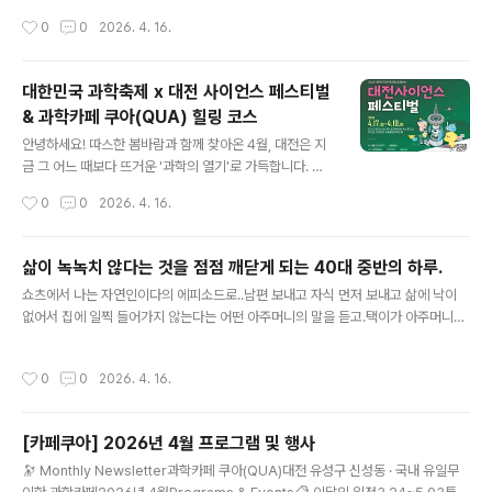
들어 드립니다. 📌 가족 맞춤 추천 코스 타임테이블시간장
제와 대전 사이언스 페스티벌의 알짜배기 프로그램들을 낮
작성시간
0
0
2026. 4. 16.
소프로그램아이 흥미도10:00~11:30DCC 제2전시장VR
동안 즐기고, 저녁엔 그 열기를 차분히 갈무리할 수 있는 신
체험·로봇 상호작용·드론 시뮬레이..
성동의 '과학카페 쿠아'를 방문하는 완벽한 1일 코스를 정
리해 드립니다. 1. [낮] 놓치면 후회할 과학축제 핵심 프로
대한민국 과학축제 x 대전 사이언스 페스티벌
그램올해 축제는 '인간과 AI의 공존'을 직접 몸으로 체험할
& 과학카페 쿠아(QUA) 힐링 코스
수 있는 참여형 프로그램이 대폭 강화되었습니다.DCC 제
글 내용
2전시장 [AI 프론티어 존]: 단순히 보는 전시가 아닙니다.
안녕하세요! 따스한 봄바람과 함께 찾아온 4월, 대전은 지
생성형 AI를 활용해 나만의 과학 예술 작품을 직접 만들고
금 그 어느 때보다 뜨거운 '과학의 열기'로 가득합니다. 아
출력해 보는 체험이 인기입니다. 특히 거대 AI 모델이 적용
이와 함께 유익한 주말을 보내고 싶은 엄마들부터, 평범한
작성시간
0
0
2026. 4. 16.
된 최신 휴머노이드 로봇과의 대화 섹션은 반드시 들러보
카페 데이트에 지친 분들까지 모두를 만족시킬 '지적이고
세요.엑스포과학공원 ..
우아한 대전 나들이 코스'를 소개해 드릴게요.1. 이번 주말,
대전이 과학의 중심이 됩니다!#대한민국과학축제 #대전사
삶이 녹녹치 않다는 것을 점점 깨닫게 되는 40대 중반의 하루.
이언스페스티벌 #사이언스데이올해는 특별히 국가 대표
글 내용
쇼츠에서 나는 자연인이다의 에피소드로..남편 보내고 자식 먼저 보내고 삶에 낙이
행사인 '대한민국 과학축제'가 대전으로 찾아와 '대전 사이
없어서 집에 일찍 들어가지 않는다는 어떤 아주머니의 말을 듣고.택이가 아주머니에
언스 페스티벌'과 통합 개최됩니다. 4월 17일(금)부터 19
게 '괜찮으시다면 밥 좀 주시면 안되겠냐'고..그의 한마디에 눈물이 쏟아졌다. 밥 한
일(일)까지, DCC 제2전시장과 엑스포과학공원 일대가 거
끼가 이리도 소중하고 무거웠던가?그저 같이 밥 한 끼 먹는 것만으로도 큰 위로가 되
대한 미래 도시로 변신합니다. 대전사이언스페스티벌 공식
작성시간
0
0
2026. 4. 16.
는 장면.가슴이 미어졌다. 나의 슬픔과 고통은 아무것도 아닌 것 같았다.우리가 일상
홈페이지대전사이언스페스티벌대한민국 과학축제와 함께
에서 누리는 평범한 하루가 누구에겐 그토록 원하는 절박한 하루일지도 모른다는 생
하는 2026 대전사이언스페스티벌 지..
각이 들었다.부모님과 아들과 나누는 평범한 일상이 너무나도 감사하다. 점점 삶이
[카페쿠아] 2026년 4월 프로그램 및 행사
참 녹녹치 않다는 걸 깨닫게 된다.아들이 보고 싶네.
글 내용
🔭 Monthly Newsletter과학카페 쿠아(QUA)대전 유성구 신성동 · 국내 유일무