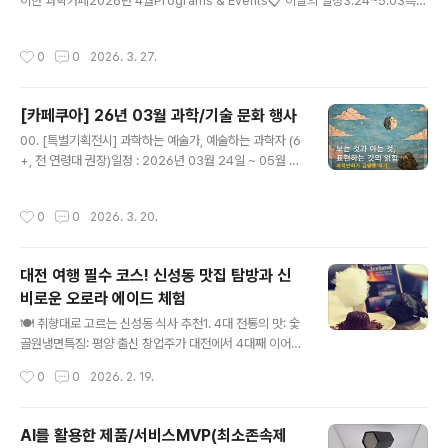
이한 과학카페2026년 4월Programs & Events📋 이달의 일정3.24~5.03특별
기획전시 — 과학하는 예술가, 예술하는 과학자04/04 (토) AM놀만워크샵 22회
— 케이팝데몬헌터스 과학 해설04/04 (토) PM콰이살롱 1회 — 나만의 에이전트
작성시간
0
0
2026. 3. 27.
오픈클로04/11 (토) AM꼬마우주인 23회 — 별 만드는 레시피 탐구04/11 (토) 낮
[후원행사] 유리스나잇코리아 2026 — Moon Walk04/11 (토) PM매월체험 —
예술가의 아나토미 드로잉04/18 (토) AM케미케미랩 — 브릭스-라우셔 진동 반응
[카페쿠아] 26년 03월 과학/기술 문화 행사
04/18 (토) 종일꿈돌이과학열차 — 사이언스 캠프 당일04/18 (토) PM히든피겨스
글 내용
— ..
00. [특별기획전시] 과학하는 예술가, 예술하는 과학자 (6
+, 전 연령대 권장)일정 : 2026년 03월 24일 ~ 05월 0
3일내용 : 《과학하는 예술가, 예술하는 과학자》는 과학과
예술의 경계를 보여주는 전시가 아니라, 그 경계가 흔들리
작성시간
0
0
2026. 3. 20.
는태도와 과정을 전시하는 프로젝트입니다. 본 전시에서
과학·기술과 예술(만화·일러스트 등)이 만나는 지점을 ‘결
합’이아닌 사고 방식의 전도(轉倒)라는 관점에서 탐구하고
대전 여행 필수 코스! 신성동 맛집 탐방과 신
자 합니다.​​00. 파이데이(Pi-Day) 기념 이벤트 (6세+ 전
비로운 오로라 에이드 체험
연령대)일정 : 2026년 03월 14일(토) 미션 : 파이데이 기
글 내용
념 이벤트(기념품 증정)1. Pi 소수점 자릿수 외우기2. 스톱
🍽️ 취향대로 고르는 신성동 식사 추천1. 4대 전통의 맛: 숯
워치 Pi초 맞추기​​어린이와 청소년들을 위한 천문/우주 강
골원냉면특징: 평양 출신 창업주가 대전에서 4대째 이어가
연/체험01. #꼬마우주인 22회차 : 남극에..
는 냉면 명가입니다.추천: 꿩 육수와 동치미가 어우러진 담
작성시간
0
0
2026. 2. 19.
백한 물냉면과 속이 꽉 찬 왕만두는 필수입니다.2. 인심 넉
넉한 가성비: 천리집특징: 직접 만든 순대와 내장을 취향껏
골라 먹을 수 있는 국밥집입니다.추천: 순대국밥을 주문하
AI를 활용한 제품/서비스MVP(최소존속제
면 내장과 국물이 무한 리필! 서비스로 나오는 신선한 간도