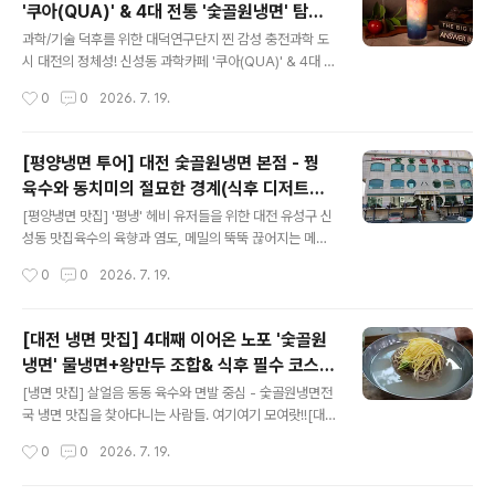
'쿠아(QUA)' & 4대 전통 '숯골원냉면' 탐방
신성동 주민치고 여기 모르면 간첩이죠? 4대째 이어져 온
글 내용
기
깊은 손맛을 자랑하는 숯골원냉면입니다. 날이 더워지면
과학/기술 덕후를 위한 대덕연구단지 찐 감성 충전과학 도
주차장이 꽉 찰 정도로 인기가 높은 곳이에요. 자극적이지
시 대전의 정체성! 신성동 과학카페 '쿠아(QUA)' & 4대 전
않고 개운한 물냉면 한 그릇에, 속이 꽉 찬 평양식 왕만두를
통 '숯골원냉면' 탐방기대덕연구단지의 심장, 신성동에는
작성시간
0
0
2026. 7. 19.
곁들이면 깔끔하고 든든한 점심 식사가 완성됩니다. 부모
과학 덕후들의 가슴을 뛰게 하는 특별한 코스가 있습니다.
님 입맛에도 딱 맞아..
미식의 역사와 과학적 영감이 공존하는 특별한 하루를 만
나보세요.​꿩 육수의 전통 과학, '숯골원냉면' 평양 출신 창
[평양냉면 투어] 대전 숯골원냉면 본점 - 꿩
업주가 가업을 일으킨 숯골원냉면은 그 자체로 거대한 식
육수와 동치미의 절묘한 경계(식후 디저트는
품 과학의 역사입니다. 일반적인 소고기 육수와 달리, 메밀
글 내용
과학카페 쿠아)
면의 구수한 향을 극대화하기 위해 꿩 육수와 동치미 국물
[평양냉면 맛집] '평냉' 헤비 유저들을 위한 대전 유성구 신
의 산도를 절묘하게 매칭했습니다. 메밀 함량이 높아 툭툭
성동 맛집육수의 육향과 염도, 메밀의 뚝뚝 끊어지는 메밀
끊기는 면발의 텍스처는 씹을수록 복합적인 풍미를 뿜어냅
향(면향)을 고평가하는 평양냉면 마니아층. 슴슴함과 전통
작성시간
0
0
2026. 7. 19.
니다.​지적 유희의 끝판왕, 과학카페 '쿠아(QUA)' 식후 방
방식을 중요하게 생각하는 분들에게 추천!![평양냉면 투어]
문할 쿠아는 과학 커뮤니케..
대전 숯골원냉면 본점 - 꿩 육수와 동치미의 절묘한 경계
(식후 디저트는 과학카페 쿠아)평양냉면 투어를 다니는 '평
[대전 냉면 맛집] 4대째 이어온 노포 '숯골원
냉 덕후'라면 대전 숯골원냉면 본점은 반드시 거쳐 가야 할
냉면' 물냉면+왕만두 조합& 식후 필수 코스
이정표입니다. 흔한 우육 베이스의 서울식 평양냉면과는
글 내용
'카페 쿠아'
결이 다른, 이북 전통 방식을 고수하는 곳이기 때문입니다.​
[냉면 맛집] 살얼음 동동 육수와 면발 중심 - 숯골원냉면전
꿩 육수와 계절 동치미의 블렌딩 숯골원냉면의 정체성은
국 냉면 맛집을 찾아다니는 사람들. 여기여기 모여랏!![대
육수에 있습니다. 꿩 고기를 베이스로 우려내어 감칠맛의
전 냉면 맛집] 4대째 이어온 노포 '숯골원냉면' 물냉면+왕
작성시간
0
0
2026. 7. 19.
깊이가 소고기와는 완전히 다릅니다. 첫 모금에는 동치미
만두 조합 & 식후 필수 코스 '카페 쿠아'전국의 냉면 마니아
의 쿰쿰하면서도 시원한 짠맛이 혀..
들을 설레게 하는 대전의 대표 노포, 신성동 숯골원냉면 본