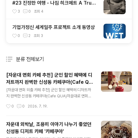
#23 진정한 여행 - 나짐 히크메트 A True
Travel - Nazim Hikmet - 기업가정신 세
3
0
조회
4
계일주
기업가정신 세계일주 프로젝트 소개 동영상
0
2
조회
3
분류 전체보기
주요 글 목록
[자운대 면회 카페 추천] 군인 할인 혜택에 디
저트까지 완벽한 신성동 카페쿠아(Cafe QU
글 내용
A)
[자운대 면회 외출 카페 추천] 군인 할인 혜택에 디저트까
지 완벽한 신성동 카페쿠아(Cafe QUA)자운대로 면회나
외출, 외박 나오시는 분들 많으시죠? 오랜만에 반가운 얼굴
작성시간
0
0
2026. 7. 19.
을 만나는 소중한 시간, 밥 먹고 나서 어디 가서 편하게 이
야기 나눌지 고민되신다면 자운대 바로 옆 신성동에 위치
한 '카페쿠아(Cafe QUA)'를 강력 추천해 드립니다!자운
자운대 외박날, 조용히 이야기 나누기 좋았던
대에서 차로 금방 도착할 수 있는 가까운 거리에 있어서 외
신성동 디저트 카페 '카페쿠아'
출이나 면회 시간 아끼기에도 딱 좋은 곳이에요. 특히 이곳
글 내용