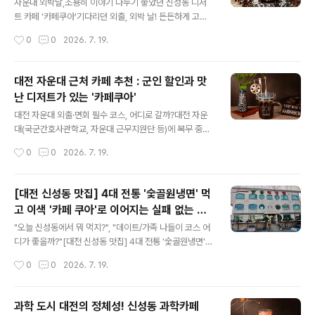
을 추천하는 핵심 이유 3가지를 정리해 볼게요.​1. 군 장병
자운대 외박날,조용히 이야기 나누기 좋았던 신성동 디저
을 위한 특별한 할인 혜택 🪖 나라를 지키느라 고생하는 우
트 카페 '카페쿠아'기다리던 외출, 외박 날! 든든하게 고기
리 군인들을 위해, 카페쿠아에서는 특별한 군인 할인 혜택
로 배를 채우고 나면 다음 코스는 무조건 맛있는 디저트와
작성시간
0
0
2026. 7. 19.
을 제공하고 있어요. 휴가증이나 외출증, 혹은 군복을 입고
커피가 있는 카페죠. 자운대 근처에 예쁘고 맛있는 카페가
방문하시면 맛있는..
어디 있을까 검색하다가 발견한 보석 같은 공간, 바로 신성
동 '카페쿠아(Cafe QUA)'입니다.☕ 군인 지갑 지켜주는
대전 자운대 근처 카페 추천 : 군인 할인과 맛
착한 카페 가장 먼저 눈에 띄었던 건 바로 '군인 할인'이었
난 디저트가 있는 '카페쿠아'
어요. 요즘 물가도 비싼데, 군복 입은 장병들이나 휴가증을
글 내용
보여주면 할인을 해주는 따뜻한 인심 덕분에 매장에 들어
대전 자운대 외출·면회 필수 코스, 어디로 갈까?대전 자운
설 때부터 기분이 좋아지는 곳입니다. 🍰 입에서 녹는 디저
대(국군간호사관학교, 자운대 근무지원단 등)에 복무 중인
트와 향긋한 커피 진열장을 꽉 채운 디저트들을 보면 배가
군 장병이나 면회객들에게 '시간'은 매우 소중합니다. 부대
작성시간
0
0
2026. 7. 19.
불러도 안 시킬 수가 없어요. 커피도 산미나 고소함 등 취향
와 가까우면서도 제대로 된 휴식을 취할 수 있는 퀄리티 높
에 맞게 즐길 수..
은 공간을 찾는 분들을 위해, 신성동에 위치한 카페쿠아(C
afe QUA)를 소개합니다.카페쿠아(Cafe QUA)를 선택해
[대전 신성동 맛집] 4대 전통 '숯골원냉면' 먹
야 하는 3가지 이유1. 장병 우대: 확실한 군인 할인 프로모
고 이색 '카페 쿠아'로 이어지는 실패 없는 하
션군인 혜택을 제공하는 매장이 점차 줄어드는 추세지만,
글 내용
루 코스
카페쿠아는 국가에 헌신하는 장병들을 위해 군인 할인 제
"오늘 신성동에서 뭐 먹지?", "데이트/가족 나들이 코스 어
도를 운영하고 있습니다. 군 신분을 증명할 수 있는 수단(외
디가 좋을까?"[대전 신성동 맛집] 4대 전통 '숯골원냉면'
출증, 휴가증, 군복 등)을 제시하면 할인된 가격으로 메뉴를
먹고 이색 '카페 쿠아'로 이어지는 실패 없는 하루 코스안녕
작성시간
0
0
2026. 7. 19.
이용할 수 있어 합리적입니다. 2. 최고 수준의 커피와 디저
하세요! 오늘은 대전 유성구 신성동에서 현지인들이 가장
트 페어링단순히..
사랑하는 완벽한 식사+카페 코스를 소개해 드립니다. 부모
님을 모시고 가거나 연인과 데이트할 때 실패 없는 조합이
과학 도시 대전의 정체성! 신성동 과학카페
니 저장해 두세요!시작은 대전 3대 냉면, '숯골원냉면' 본점