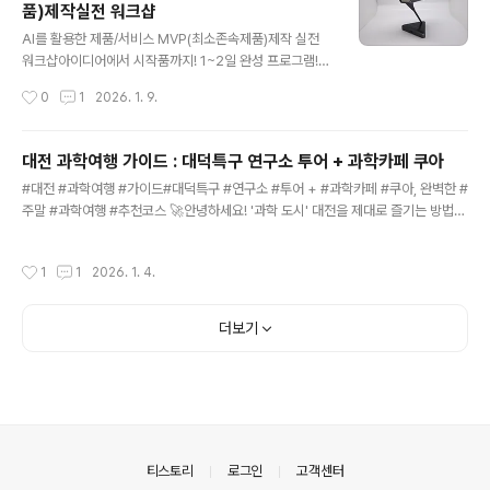
품)제작실전 워크샵
놓치지 마세요.3. 정갈한 감성 한 끼: 종달새식당특징: 아기
글 내용
자기한 인테리어에서 즐기는 일본식 가정식 맛집입니다.추
AI를 활용한 제품/서비스 MVP(최소존속제품)제작 실전
천: 깊은 풍미의 카레와 바삭한 돈가스는 사진 찍기에도 정
워크샵​아이디어에서 시작품까지! 1~2일 완성 프로그램!​​​송
말 예쁩니다. 🧪 과학을 맛보는 시간, '카페 쿠아(QUA)'식
정현 대표dr.budhersong@gmail.com010-5455-
작성시간
0
1
2026. 1. 9.
사 후 5~10분만 걸으면 도착하는 카페 쿠아는 '과학 도시
오팔구칠​제안 배경 및 필요성🚀 2026년 스타트업 생태
대전'..
계, 속도가 생명입니다.전통적인 방식의 개발은 너무 느리
고 비쌉니다. 이제는 AI와 노코드(No-code) 기술의 결합
대전 과학여행 가이드 : 대덕특구 연구소 투어 + 과학카페 쿠아
으로 개발 지식이 전무한 예비창업자도 단 하루 만에 자신
글 내용
#대전 #과학여행 #가이드#대덕특구 #연구소 #투어 + #과학카페 #쿠아, 완벽한 #
만의 시제품을 만들 수 있는 시대가 되었습니다.AI 도구의
주말 #과학여행 #추천코스 🚀안녕하세요! '과학 도시' 대전을 제대로 즐기는 방법을
발전으로 MVP 제작 방식의 혁신적 변화노코드/로우코드
소개하는 송정현입니다. 👋"대전은 노잼도시?" 아니요, 아는 만큼 보이는 '꿀잼 과학
툴과 생성형 AI를 활용한 기술 민주화기존 외주 개발 대비
도시'입니다! 특히 아이와 함께 갈만한 곳을 찾으시나요? 혹은 평소 과학에 관심이 많
시간과 비용 90% 이상 절감 가능고객가치 검증 가능한 최
작성시간
1
1
2026. 1. 4.
으신가요?평소에는 철통 보안으로 굳게 닫혀있던 대덕특구 내 국가 연구소들이 주말
단 시간 맞춤형 하드웨어 구현 및 개발(UI/UX 검증까지)​프
마다 문을 연다는 사실, 알고 계셨나요? 연구소에서 실제 연구 현장을 체험하고, 연구
로..
단지의 분위기를 고스란히 느낄 수 있는 과학카페에서 맛있는 커피 한 잔. ☕️오늘은
더보기
실패 없는 대전 과학여행 당일치기 코스를 완벽하게 정리해 드립니다.​1. 대덕특구 연
구기관 주말 개방이란? 🔬▲ 대덕연구단지..
의안내
티스토리
로그인
고객센터