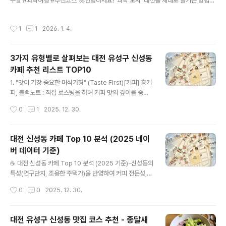
주말 #과학여행 #추천코스 🚀안녕하세요! '과학 도시' 대전을 제대로 즐기는 방법을
발전으로 MVP 제작 방식의 혁신적 변화노코드/로우코드
소개하는 송정현입니다. 👋"대전은 노잼도시?" 아니요, 아는 만큼 보이는 '꿀잼 과학
툴과 생성형 AI를 활용한 기술 민주화기존 외주 개발 대비
도시'입니다! 특히 아이와 함께 갈만한 곳을 찾으시나요? 혹은 평소 과학에 관심이 많
시간과 비용 90% 이상 절감 가능고객가치 검증 가능한 최
작성시간
1
1
2026. 1. 4.
으신가요?평소에는 철통 보안으로 굳게 닫혀있던 대덕특구 내 국가 연구소들이 주말
단 시간 맞춤형 하드웨어 구현 및 개발(UI/UX 검증까지)​프
마다 문을 연다는 사실, 알고 계셨나요? 연구소에서 실제 연구 현장을 체험하고, 연구
로..
단지의 분위기를 고스란히 느낄 수 있는 과학카페에서 맛있는 커피 한 잔. ☕️오늘은
3가지 유형별로 살펴보는 대전 유성구 신성동
실패 없는 대전 과학여행 당일치기 코스를 완벽하게 정리해 드립니다.​1. 대덕특구 연
카페 추천 리스트 TOP10
구기관 주말 개방이란? 🔬▲ 대덕연구단지..
글 내용
1. "맛이 가장 중요한 미식가형" (Taste First)[커피] 흥커
피, 블랙노트 : 직접 로스팅을 하며 커피 맛의 깊이를 중요
시하는 분들에게 신성동 내 평가가 좋습니다. 특히 흥커피
작성시간
0
1
2025. 12. 30.
는 상하목장 아이스크림을 쓴 메뉴가, 블랙노트는 드립커
피가 강점입니다.[디저트] 트윈투비, 토우 : 트윈투비는 호
텔 디저트급의 정교한 타르트와 케이크를 원할 때, 토우는
대전 신성동 카페 Top 10 분석 (2025 네이
푸짐하고 맛있는 빵(맘모스 등)을 원할 때 압도적인 지지를
버 데이터 기준)
받습니다.​2. "분위기와 경험이 중요한 감성형" (Experien
글 내용
ce First)[이색 테마] 과학카페 쿠아 : 대전(과학도시)의 정
☕ 대전 신성동 카페 Top 10 분석 (2025 기준)-신성동의
체성을 가장 잘 살린 곳입니다. 커피 맛도 좋고 이색 데이트
특성(연구단지, 조용한 주택가)을 반영하여 커피 전문성,
장소로도 만족도가 높습니다. 단순히 마시는 것을 넘어 '실
디저트 퀄리티, 이색 테마를 중심으로 TOP10 선정 순위
작성시간
0
0
2025. 12. 30.
험 도구에 담긴 음료', '용암이 흐르는 케이..
카페명핵심 강점 (Key Factor)대표 메뉴 (Signature)분
위기 (Vibe)추천 방문 목적1밀라드 커피로스터즈브런치
& 인테리어너트커피, 브런치류세련된 미드센추리 모던데
대전 유성구 신성동 맛집 코스 추천 - 종달새
이트, 브런치 모임2트윈투비 (TWIN2B)디저트 전문성