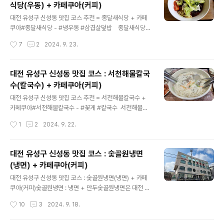
식당(우동) + 카페쿠아(커피)
(제과)타르트, 무스케이크깔끔하고 모던한 베이킹 랩디저
글 내용
트 선물, 당 충전3과학카페 쿠아 (QUA)이색 과학 테마 &
대전 유성구 신성동 맛집 코스 추천 = 종달새식당 + 카페
체험라바(용암) 케이크, 오로라 에이드과학실험실 컨셉, 지
쿠아​#종달새식당 - #냉우동 #삼겹살덮밥 종달새식당은
적임이색 데이트, 아이/가족 동반4흥커피 로스터스말차 &
대전 유성구 신성동에 위치한 가정식 스타일의 맛집으로,
작성시간
7
2
2024. 9. 23.
로스팅말차 아포가토(상하목장)아늑하고 차분한 동네 카페
점심시간에는 사람들로 북적거립니다. 이곳은 삼겹살 숙주
점심 식후 ..
볶음 덮밥, 소고기 된장 우동, 소고기 카레밥 등 다양한 메
뉴를 제공합니다. 음식은 자극적이지 않고 깔끔한 맛이 특
대전 유성구 신성동 맛집 코스 : 서천해물칼국
징이며, 혼밥에도 적합한 메뉴들이 많이 준비되어 있습니
수(칼국수) + 카페쿠아(커피)
다.특히, 저는 냉우동을 좋아합니다. 굵고 쫄깃한 우동 면발
글 내용
에 국물도 아주 담백하게 맛있습니다. 삼겹살 숙주볶음 덮
대전 유성구 신성동 맛집 코스 추천 = 서천해물칼국수 +
밥은 아삭한 숙주와 함께 적당히 매콤한 삼겹살이 맛있는
카페쿠아#서천해물칼국수 - #꽃게 #칼국수 서천해물칼
메뉴로 알려져 있습니다. 소고기 된장 우동은 자극적이지
국수는 대전 유성구 신성동에 위치한 해물칼국수 전문점입
작성시간
1
2
2024. 9. 22.
않고 담백한 샤브샤브 국물 같은 맛이 특징이며, 면발이 쫄
니다. 이 가게는 신선한 꽃게 칼국수로 유명합니다. 타지 사
깃하고 속을 편안하게 만들어줍니다...
람들에게는 잘 안 알려진, 동네 사람들만 아는 맛집이예요.
국물은 매콤하면서도 바다의 신선함을 느낄 수 있는 맛으
대전 유성구 신성동 맛집 코스 : 숯골원냉면
로, 주로 꽃게와 해산물을 풍성하게 넣어서 깊은 감칠맛이
(냉면) + 카페쿠아(커피)
납니다.​저의 추천 메뉴로는 꽃게칼국수 외에도 대하(새우)
글 내용
칼국수, 해물파전, 굴 칼국수 등이 있으며, 다양한 해산물
대전 유성구 신성동 맛집 코스 : 숯골원냉면(냉면) + 카페
요리를 즐길 수 있습니다​. 꽃게, 조개, 새우 등 정말 푸짐한
쿠아(커피)​숯골원냉면 : 냉면 + 만두숯골원냉면은 대전 유
해물과 걸쭉한 국물 맛이 일품인 칼국수 집입니다. 강추!!운
성구 신성동에 위치한 전통적인 평양냉면 전문점으로, 4대
작성시간
10
3
2024. 9. 18.
영 시간은 월~토 오전 11시 30분 부터 오후 9시까지 영업
째 운영되는 유서 깊은 가게입니다. 이곳의 평양냉면은 닭
오후 3시~5시 ..
육수와 동치미 국물을 사용하여 깔끔하면서도 새콤한 맛이