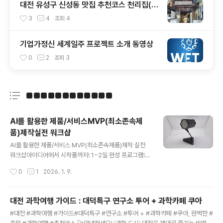
대전 유성구 신성동 맛집 추천코스 천리집(순
대국밥) - 카페쿠아(커피)
3
4
조회
4
기업가정신 세계일주 프로젝트 소개 동영상
0
2
조회
3
■■■■■■■■■■■■
분류 전체보기
주요 글 목록
AI를 활용한 제품/서비스MVP(최소존속제
품)제작실전 워크샵
글 내용
AI를 활용한 제품/서비스 MVP(최소존속제품)제작 실전
워크샵​아이디어에서 시작품까지! 1~2일 완성 프로그램!​​​송
정현 대표dr.budhersong@gmail.com010-5455-
작성시간
0
1
2026. 1. 9.
오팔구칠​제안 배경 및 필요성🚀 2026년 스타트업 생태
계, 속도가 생명입니다.전통적인 방식의 개발은 너무 느리
고 비쌉니다. 이제는 AI와 노코드(No-code) 기술의 결합
대전 과학여행 가이드 : 대덕특구 연구소 투어 + 과학카페 쿠아
으로 개발 지식이 전무한 예비창업자도 단 하루 만에 자신
글 내용
#대전 #과학여행 #가이드#대덕특구 #연구소 #투어 + #과학카페 #쿠아, 완벽한 #
만의 시제품을 만들 수 있는 시대가 되었습니다.AI 도구의