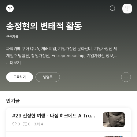
검색하기
티스토리
송정현의 변태적 활동
구독자
5
과학카페 쿠아 QUA, 게러지엠, 기업가정신 문화센터, 기업가정신 세
계일주 탐험단, 창업가정신, Entrepreneurship, 기업가정신 정보,
칼럼, 저자, 강사, 송정현, Budher Song
...더보기
구독하기
방명록
신고하기 레이어
열기
인기글
#23 진정한 여행 - 나짐 히크메트 A True
Travel - Nazim Hikmet - 기업가정신 세
3
0
조회
4
계일주