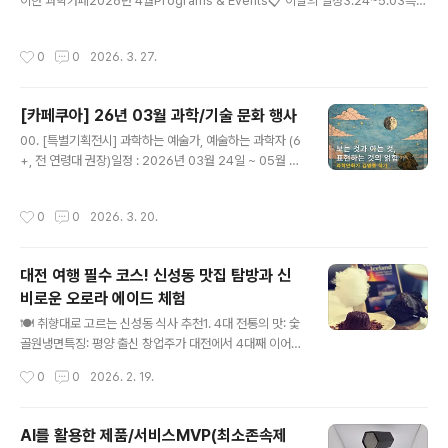
이한 과학카페2026년 4월Programs & Events📋 이달의 일정3.24~5.03특별
기획전시 — 과학하는 예술가, 예술하는 과학자04/04 (토) AM놀만워크샵 22회
— 케이팝데몬헌터스 과학 해설04/04 (토) PM콰이살롱 1회 — 나만의 에이전트
작성시간
0
0
2026. 3. 27.
오픈클로04/11 (토) AM꼬마우주인 23회 — 별 만드는 레시피 탐구04/11 (토) 낮
[후원행사] 유리스나잇코리아 2026 — Moon Walk04/11 (토) PM매월체험 —
예술가의 아나토미 드로잉04/18 (토) AM케미케미랩 — 브릭스-라우셔 진동 반응
[카페쿠아] 26년 03월 과학/기술 문화 행사
04/18 (토) 종일꿈돌이과학열차 — 사이언스 캠프 당일04/18 (토) PM히든피겨스
글 내용
— ..
00. [특별기획전시] 과학하는 예술가, 예술하는 과학자 (6
+, 전 연령대 권장)일정 : 2026년 03월 24일 ~ 05월 0
3일내용 : 《과학하는 예술가, 예술하는 과학자》는 과학과
예술의 경계를 보여주는 전시가 아니라, 그 경계가 흔들리
작성시간
0
0
2026. 3. 20.
는태도와 과정을 전시하는 프로젝트입니다. 본 전시에서
과학·기술과 예술(만화·일러스트 등)이 만나는 지점을 ‘결
합’이아닌 사고 방식의 전도(轉倒)라는 관점에서 탐구하고
대전 여행 필수 코스! 신성동 맛집 탐방과 신
자 합니다.​​00. 파이데이(Pi-Day) 기념 이벤트 (6세+ 전
비로운 오로라 에이드 체험
연령대)일정 : 2026년 03월 14일(토) 미션 : 파이데이 기
글 내용
념 이벤트(기념품 증정)1. Pi 소수점 자릿수 외우기2. 스톱
🍽️ 취향대로 고르는 신성동 식사 추천1. 4대 전통의 맛: 숯
워치 Pi초 맞추기​​어린이와 청소년들을 위한 천문/우주 강
골원냉면특징: 평양 출신 창업주가 대전에서 4대째 이어가
연/체험01. #꼬마우주인 22회차 : 남극에..
는 냉면 명가입니다.추천: 꿩 육수와 동치미가 어우러진 담
작성시간
0
0
2026. 2. 19.
백한 물냉면과 속이 꽉 찬 왕만두는 필수입니다.2. 인심 넉
넉한 가성비: 천리집특징: 직접 만든 순대와 내장을 취향껏
골라 먹을 수 있는 국밥집입니다.추천: 순대국밥을 주문하
AI를 활용한 제품/서비스MVP(최소존속제
면 내장과 국물이 무한 리필! 서비스로 나오는 신선한 간도