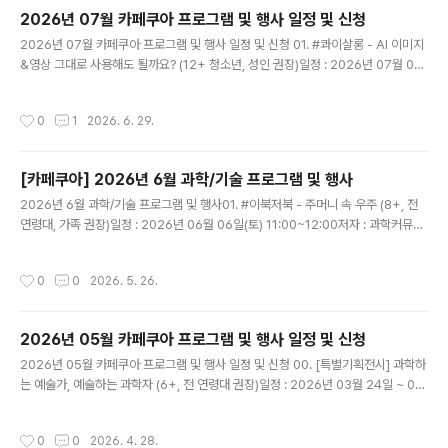
점을 전격 분석합니다.숯골원냉면 제대로 즐기는 매뉴얼
2026년 07월 카페쿠아 프로그램 및 행사 일정 및 신청
이곳의 메인은 단연 물냉면입니다. 그릇을 받자마자 그릇
글 내용
2026년 07월 카페쿠아 프로그램 및 행사 일정 및 신청 01. #콰이살롱 - AI 이미지
째 육수를 들이켜보세요. 꿩 고기로 우려낸 육수의 묵직한
&영상 그대로 사용해도 될까요? ​(12+ 청소년, 성인 권장)일정 : 2026년 07월 04
감칠맛 뒤로 동치미의 청량하고 새콤한 끝맛이 싹 치고 올
일(토) 19:00~20:30강사 : 조세희 아이스케이프(주) 대표내용 : 생성AI 콘텐츠 공
라옵니다. 인위적인 설탕 맛이 아닌 깊은 동치미 고유의 맛
영방송에 방송할 수 있는 수준까지 끌어올리기, 이미지 생성, 편집, 저작권까지 고려
입니다. 면발은 메밀 고유의 거친 표면과 구수한 맛이 잘 살
작성시간
0
1
2026. 6. 29.
한 사례와 실습 중심 워크숍 *노트북 또는 패드 등 디지털 기기 지참(풀 충전) 필수비
아있어 육수를 가득 머금습니다. 겨자와 식초를 치기 전 절
용 : 1인당 1만원(AI 관심있는 누구나)신청 : https://forms.gle/CAygwgQ5ZqP
반을 드시고, 나머지 절반..
9QjPq8​​02. #매월체험 - 장난감 해부학 (8세+ 어린이, 청소년, 성인, 매니아 권장)
[카페쿠아] 2026년 6월 과학/기술 프로그램 및 행사
일정 : 2026년 07월 04일(토) 19:00~21:00강사 ..
글 내용
2026년 6월 과학/기술 프로그램 및 행사01. #이북저북 - 주머니 속 우주 (8+, 전
연령대, 가족 권장)일정 : 2026년 06월 06일(토) 11:00~12:00저자 : 과학커뮤니
케이터 우주툰내용 : 어려운 수식과 데이터 없이, 흥미로운 우주 이야기를 그림으로
쉽고 재미있게 들려주는 천문학자의 이야기비용 : 1인당 1만원신청 : https://form
작성시간
0
0
2026. 5. 26.
s.gle/JPFP8FGNBXPBScxt5*현장에서 책을 (할인)구매하실 수 있습니다.​​02.
#콰이살롱 - 알파고 이후 10년, 특이점을 기다리며-일정 : 2026년 06월 06일(토)
19:00~20:30-강사 : 이정원 (사)AI프렌즈 이사-내용 : AI는 무엇을 하는가? 뇌가
2026년 05월 카페쿠아 프로그램 및 행사 일정 및 신청
세계를 이해하는 방식으로 부터, AGI, 의식을 가진 AI?, ..
글 내용
2026년 05월 카페쿠아 프로그램 및 행사 일정 및 신청 00. [특별기획전시] 과학하
는 예술가, 예술하는 과학자 (6+, 전 연령대 권장)일정 : 2026년 03월 24일 ~ 05
월 03일내용 : 《과학하는 예술가, 예술하는 과학자》는 과학과 예술의 경계를 보여주
는 전시가 아니라, 그 경계가 흔들리는태도와 과정을 전시하는 프로젝트입니다. 본
작성시간
0
0
2026. 4. 28.
전시에서 과학·기술과 예술(만화·일러스트 등)이 만나는 지점을 ‘결합’이아닌 사고 방