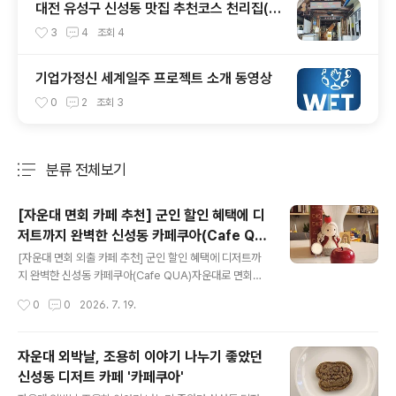
대전 유성구 신성동 맛집 추천코스 천리집(순
대국밥) - 카페쿠아(커피)
3
4
조회
4
기업가정신 세계일주 프로젝트 소개 동영상
0
2
조회
3
분류 전체보기
주요 글 목록
[자운대 면회 카페 추천] 군인 할인 혜택에 디
저트까지 완벽한 신성동 카페쿠아(Cafe QU
글 내용
A)
[자운대 면회 외출 카페 추천] 군인 할인 혜택에 디저트까
지 완벽한 신성동 카페쿠아(Cafe QUA)자운대로 면회나
외출, 외박 나오시는 분들 많으시죠? 오랜만에 반가운 얼굴
작성시간
0
0
2026. 7. 19.
을 만나는 소중한 시간, 밥 먹고 나서 어디 가서 편하게 이
야기 나눌지 고민되신다면 자운대 바로 옆 신성동에 위치
한 '카페쿠아(Cafe QUA)'를 강력 추천해 드립니다!자운
자운대 외박날, 조용히 이야기 나누기 좋았던
대에서 차로 금방 도착할 수 있는 가까운 거리에 있어서 외
신성동 디저트 카페 '카페쿠아'
출이나 면회 시간 아끼기에도 딱 좋은 곳이에요. 특히 이곳
글 내용