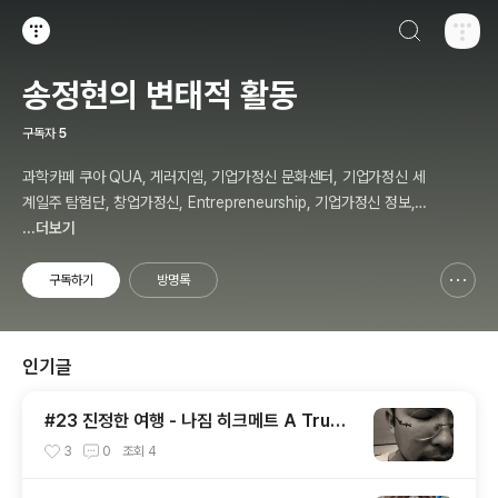
검색하기
티스토리
송정현의 변태적 활동
구독자
5
과학카페 쿠아 QUA, 게러지엠, 기업가정신 문화센터, 기업가정신 세
계일주 탐험단, 창업가정신, Entrepreneurship, 기업가정신 정보,
칼럼, 저자, 강사, 송정현, Budher Song
...더보기
구독하기
방명록
신고하기 레이어
열기
인기글
#23 진정한 여행 - 나짐 히크메트 A True
Travel - Nazim Hikmet - 기업가정신 세
3
0
조회
4
계일주