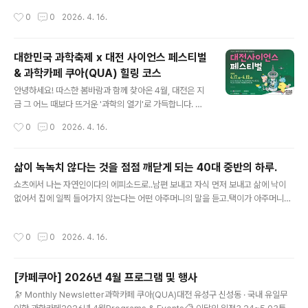
들어 드립니다. 📌 가족 맞춤 추천 코스 타임테이블시간장
제와 대전 사이언스 페스티벌의 알짜배기 프로그램들을 낮
작성시간
0
0
2026. 4. 16.
소프로그램아이 흥미도10:00~11:30DCC 제2전시장VR
동안 즐기고, 저녁엔 그 열기를 차분히 갈무리할 수 있는 신
체험·로봇 상호작용·드론 시뮬레이..
성동의 '과학카페 쿠아'를 방문하는 완벽한 1일 코스를 정
리해 드립니다. 1. [낮] 놓치면 후회할 과학축제 핵심 프로
대한민국 과학축제 x 대전 사이언스 페스티벌
그램올해 축제는 '인간과 AI의 공존'을 직접 몸으로 체험할
& 과학카페 쿠아(QUA) 힐링 코스
수 있는 참여형 프로그램이 대폭 강화되었습니다.DCC 제
글 내용
2전시장 [AI 프론티어 존]: 단순히 보는 전시가 아닙니다.
안녕하세요! 따스한 봄바람과 함께 찾아온 4월, 대전은 지
생성형 AI를 활용해 나만의 과학 예술 작품을 직접 만들고
금 그 어느 때보다 뜨거운 '과학의 열기'로 가득합니다. 아
출력해 보는 체험이 인기입니다. 특히 거대 AI 모델이 적용
이와 함께 유익한 주말을 보내고 싶은 엄마들부터, 평범한
작성시간
0
0
2026. 4. 16.
된 최신 휴머노이드 로봇과의 대화 섹션은 반드시 들러보
카페 데이트에 지친 분들까지 모두를 만족시킬 '지적이고
세요.엑스포과학공원 ..
우아한 대전 나들이 코스'를 소개해 드릴게요.1. 이번 주말,
대전이 과학의 중심이 됩니다!#대한민국과학축제 #대전사
삶이 녹녹치 않다는 것을 점점 깨닫게 되는 40대 중반의 하루.
이언스페스티벌 #사이언스데이올해는 특별히 국가 대표
글 내용
쇼츠에서 나는 자연인이다의 에피소드로..남편 보내고 자식 먼저 보내고 삶에 낙이
행사인 '대한민국 과학축제'가 대전으로 찾아와 '대전 사이
없어서 집에 일찍 들어가지 않는다는 어떤 아주머니의 말을 듣고.택이가 아주머니에
언스 페스티벌'과 통합 개최됩니다. 4월 17일(금)부터 19
게 '괜찮으시다면 밥 좀 주시면 안되겠냐'고..그의 한마디에 눈물이 쏟아졌다. 밥 한
일(일)까지, DCC 제2전시장과 엑스포과학공원 일대가 거
끼가 이리도 소중하고 무거웠던가?그저 같이 밥 한 끼 먹는 것만으로도 큰 위로가 되
대한 미래 도시로 변신합니다. 대전사이언스페스티벌 공식
작성시간
0
0
2026. 4. 16.
는 장면.가슴이 미어졌다. 나의 슬픔과 고통은 아무것도 아닌 것 같았다.우리가 일상
홈페이지대전사이언스페스티벌대한민국 과학축제와 함께
에서 누리는 평범한 하루가 누구에겐 그토록 원하는 절박한 하루일지도 모른다는 생
하는 2026 대전사이언스페스티벌 지..
각이 들었다.부모님과 아들과 나누는 평범한 일상이 너무나도 감사하다. 점점 삶이
[카페쿠아] 2026년 4월 프로그램 및 행사
참 녹녹치 않다는 걸 깨닫게 된다.아들이 보고 싶네.
글 내용
🔭 Monthly Newsletter과학카페 쿠아(QUA)대전 유성구 신성동 · 국내 유일무