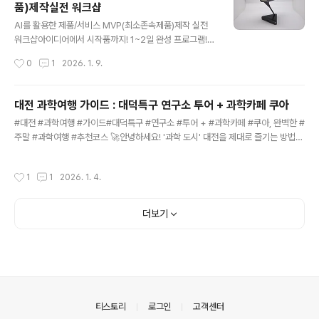
품)제작실전 워크샵
놓치지 마세요.3. 정갈한 감성 한 끼: 종달새식당특징: 아기
글 내용
자기한 인테리어에서 즐기는 일본식 가정식 맛집입니다.추
AI를 활용한 제품/서비스 MVP(최소존속제품)제작 실전
천: 깊은 풍미의 카레와 바삭한 돈가스는 사진 찍기에도 정
워크샵​아이디어에서 시작품까지! 1~2일 완성 프로그램!​​​송
말 예쁩니다. 🧪 과학을 맛보는 시간, '카페 쿠아(QUA)'식
정현 대표dr.budhersong@gmail.com010-5455-
작성시간
0
1
2026. 1. 9.
사 후 5~10분만 걸으면 도착하는 카페 쿠아는 '과학 도시
오팔구칠​제안 배경 및 필요성🚀 2026년 스타트업 생태
대전'..
계, 속도가 생명입니다.전통적인 방식의 개발은 너무 느리
고 비쌉니다. 이제는 AI와 노코드(No-code) 기술의 결합
대전 과학여행 가이드 : 대덕특구 연구소 투어 + 과학카페 쿠아
으로 개발 지식이 전무한 예비창업자도 단 하루 만에 자신
글 내용
#대전 #과학여행 #가이드#대덕특구 #연구소 #투어 + #과학카페 #쿠아, 완벽한 #
만의 시제품을 만들 수 있는 시대가 되었습니다.AI 도구의
주말 #과학여행 #추천코스 🚀안녕하세요! '과학 도시' 대전을 제대로 즐기는 방법을
발전으로 MVP 제작 방식의 혁신적 변화노코드/로우코드
소개하는 송정현입니다. 👋"대전은 노잼도시?" 아니요, 아는 만큼 보이는 '꿀잼 과학
툴과 생성형 AI를 활용한 기술 민주화기존 외주 개발 대비
도시'입니다! 특히 아이와 함께 갈만한 곳을 찾으시나요? 혹은 평소 과학에 관심이 많
시간과 비용 90% 이상 절감 가능고객가치 검증 가능한 최
작성시간
1
1
2026. 1. 4.
으신가요?평소에는 철통 보안으로 굳게 닫혀있던 대덕특구 내 국가 연구소들이 주말
단 시간 맞춤형 하드웨어 구현 및 개발(UI/UX 검증까지)​프
마다 문을 연다는 사실, 알고 계셨나요? 연구소에서 실제 연구 현장을 체험하고, 연구
로..
단지의 분위기를 고스란히 느낄 수 있는 과학카페에서 맛있는 커피 한 잔. ☕️오늘은
더보기
실패 없는 대전 과학여행 당일치기 코스를 완벽하게 정리해 드립니다.​1. 대덕특구 연
구기관 주말 개방이란? 🔬▲ 대덕연구단지..
의안내
티스토리
로그인
고객센터