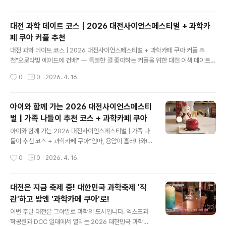
식의 전도(轉倒)라는 관점에서 탐구하고자 합니다.​​01. #놀만워크샵 - 고고학 탐정
수업 (8세+ 어린이, 가족 권장)일정 : 2026년 05월 02일(토) 11:00~12:00대상 :
대전 과학 데이트 코스 | 2026 대전사이언스페스티벌 + 과학카
어린이와 가족 구성원강사 : 고고학 웹툰 작가 고미내용 : 증거를 발견하여 과거를 추
페 쿠아 커플 추천
론하는..
글 내용
대전 과학 데이트 코스 | 2026 대전사이언스페스티벌 + 과학카페 쿠아 커플 추
천"오로라빛 에이드에 건배" — 특별한 걸 좋아하는 커플을 위한 대전 이색 데이트매
번 영화관, 카페, 맛집의 반복이 지겹다면 이번 4월에는 대전으로 과학 데이트를 떠
작성시간
0
0
2026. 4. 16.
나보세요. 엑스포다리 위에서 과학과 예술이 어우러진 버스킹을 감상하고, AI 매직쇼
에 함께 감탄하고, 하루의 끝은 오로라빛이 일렁이는 에이드 한 잔으로 마무리하는
코스. "우리 언제 이런 데이트 해봤어?"라는 말이 절로 나올 대전 이색 데이트 플랜을
아이와 함께 가는 2026 대전사이언스페스티
소개합니다.📌 커플 맞춤 데이트 코스시간장소무드포인트11:00~12:30DCC 제2
벌 | 가족 나들이 추천 코스 + 과학카페 쿠아
전시장🧠 지적세계과학문화포럼 강연 함께 듣기12:30~13:30사이언스 그린파크
글 내용
🍔 캐주얼푸드트럭 존에서 야외 점심13:30~15:..
아이와 함께 가는 2026 대전사이언스페스티벌 | 가족 나
들이 추천 코스 + 과학카페 쿠아"엄마, 용암이 흘러나와!"
— 아이 눈이 반짝이는 대전 과학 가족여행 완벽 가이드주
작성시간
0
0
2026. 4. 16.
말마다 반복되는 키즈카페 대신, 이번 4월에는 아이와 함
께 진짜 과학을 만지고 먹고 느끼는 하루를 보내보세요. 2
026 대전사이언스페스티벌은 전 프로그램 무료에 체험형
대전은 지금 축제 중! 대한민국 과학축제 '직
콘텐츠가 가득해 유아부터 초등 고학년까지 온 가족이 즐
관'하고 밤엔 '과학카페 쿠아'로!
길 수 있습니다. 축제 후에는 대전 신성동의 과학카페 쿠아
글 내용
에서 케이크를 자르면 용암이 흘러나오는 마법 같은 디저
이번 주말 대전은 그야말로 과학의 도시입니다. 엑스포과
트까지 — 아이가 며칠 뒤에도 이야기할 특별한 하루를 만
학공원과 DCC 일대에서 열리는 2026 대한민국 과학축