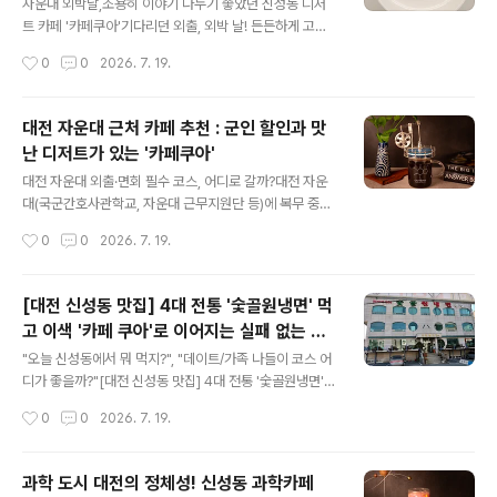
을 추천하는 핵심 이유 3가지를 정리해 볼게요.​1. 군 장병
자운대 외박날,조용히 이야기 나누기 좋았던 신성동 디저
을 위한 특별한 할인 혜택 🪖 나라를 지키느라 고생하는 우
트 카페 '카페쿠아'기다리던 외출, 외박 날! 든든하게 고기
리 군인들을 위해, 카페쿠아에서는 특별한 군인 할인 혜택
로 배를 채우고 나면 다음 코스는 무조건 맛있는 디저트와
작성시간
0
0
2026. 7. 19.
을 제공하고 있어요. 휴가증이나 외출증, 혹은 군복을 입고
커피가 있는 카페죠. 자운대 근처에 예쁘고 맛있는 카페가
방문하시면 맛있는..
어디 있을까 검색하다가 발견한 보석 같은 공간, 바로 신성
동 '카페쿠아(Cafe QUA)'입니다.☕ 군인 지갑 지켜주는
대전 자운대 근처 카페 추천 : 군인 할인과 맛
착한 카페 가장 먼저 눈에 띄었던 건 바로 '군인 할인'이었
난 디저트가 있는 '카페쿠아'
어요. 요즘 물가도 비싼데, 군복 입은 장병들이나 휴가증을
글 내용
보여주면 할인을 해주는 따뜻한 인심 덕분에 매장에 들어
대전 자운대 외출·면회 필수 코스, 어디로 갈까?대전 자운
설 때부터 기분이 좋아지는 곳입니다. 🍰 입에서 녹는 디저
대(국군간호사관학교, 자운대 근무지원단 등)에 복무 중인
트와 향긋한 커피 진열장을 꽉 채운 디저트들을 보면 배가
군 장병이나 면회객들에게 '시간'은 매우 소중합니다. 부대
작성시간
0
0
2026. 7. 19.
불러도 안 시킬 수가 없어요. 커피도 산미나 고소함 등 취향
와 가까우면서도 제대로 된 휴식을 취할 수 있는 퀄리티 높
에 맞게 즐길 수..
은 공간을 찾는 분들을 위해, 신성동에 위치한 카페쿠아(C
afe QUA)를 소개합니다.카페쿠아(Cafe QUA)를 선택해
[대전 신성동 맛집] 4대 전통 '숯골원냉면' 먹
야 하는 3가지 이유1. 장병 우대: 확실한 군인 할인 프로모
고 이색 '카페 쿠아'로 이어지는 실패 없는 하
션군인 혜택을 제공하는 매장이 점차 줄어드는 추세지만,
글 내용
루 코스
카페쿠아는 국가에 헌신하는 장병들을 위해 군인 할인 제
"오늘 신성동에서 뭐 먹지?", "데이트/가족 나들이 코스 어
도를 운영하고 있습니다. 군 신분을 증명할 수 있는 수단(외
디가 좋을까?"[대전 신성동 맛집] 4대 전통 '숯골원냉면'
출증, 휴가증, 군복 등)을 제시하면 할인된 가격으로 메뉴를
먹고 이색 '카페 쿠아'로 이어지는 실패 없는 하루 코스안녕
작성시간
0
0
2026. 7. 19.
이용할 수 있어 합리적입니다. 2. 최고 수준의 커피와 디저
하세요! 오늘은 대전 유성구 신성동에서 현지인들이 가장
트 페어링단순히..
사랑하는 완벽한 식사+카페 코스를 소개해 드립니다. 부모
님을 모시고 가거나 연인과 데이트할 때 실패 없는 조합이
과학 도시 대전의 정체성! 신성동 과학카페
니 저장해 두세요!시작은 대전 3대 냉면, '숯골원냉면' 본점