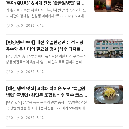
'쿠아(QUA)' & 4대 전통 '숯골원냉면' 탐방
신성동 주민치고 여기 모르면 간첩이죠? 4대째 이어져 온
글 내용
기
깊은 손맛을 자랑하는 숯골원냉면입니다. 날이 더워지면
과학/기술 덕후를 위한 대덕연구단지 찐 감성 충전과학 도
주차장이 꽉 찰 정도로 인기가 높은 곳이에요. 자극적이지
시 대전의 정체성! 신성동 과학카페 '쿠아(QUA)' & 4대 전
않고 개운한 물냉면 한 그릇에, 속이 꽉 찬 평양식 왕만두를
통 '숯골원냉면' 탐방기대덕연구단지의 심장, 신성동에는
작성시간
0
0
2026. 7. 19.
곁들이면 깔끔하고 든든한 점심 식사가 완성됩니다. 부모
과학 덕후들의 가슴을 뛰게 하는 특별한 코스가 있습니다.
님 입맛에도 딱 맞아..
미식의 역사와 과학적 영감이 공존하는 특별한 하루를 만
나보세요.​꿩 육수의 전통 과학, '숯골원냉면' 평양 출신 창
[평양냉면 투어] 대전 숯골원냉면 본점 - 꿩
업주가 가업을 일으킨 숯골원냉면은 그 자체로 거대한 식
육수와 동치미의 절묘한 경계(식후 디저트는
품 과학의 역사입니다. 일반적인 소고기 육수와 달리, 메밀
글 내용
과학카페 쿠아)
면의 구수한 향을 극대화하기 위해 꿩 육수와 동치미 국물
[평양냉면 맛집] '평냉' 헤비 유저들을 위한 대전 유성구 신
의 산도를 절묘하게 매칭했습니다. 메밀 함량이 높아 툭툭
성동 맛집육수의 육향과 염도, 메밀의 뚝뚝 끊어지는 메밀
끊기는 면발의 텍스처는 씹을수록 복합적인 풍미를 뿜어냅
향(면향)을 고평가하는 평양냉면 마니아층. 슴슴함과 전통
작성시간
0
0
2026. 7. 19.
니다.​지적 유희의 끝판왕, 과학카페 '쿠아(QUA)' 식후 방
방식을 중요하게 생각하는 분들에게 추천!![평양냉면 투어]
문할 쿠아는 과학 커뮤니케..
대전 숯골원냉면 본점 - 꿩 육수와 동치미의 절묘한 경계
(식후 디저트는 과학카페 쿠아)평양냉면 투어를 다니는 '평
[대전 냉면 맛집] 4대째 이어온 노포 '숯골원
냉 덕후'라면 대전 숯골원냉면 본점은 반드시 거쳐 가야 할
냉면' 물냉면+왕만두 조합& 식후 필수 코스
이정표입니다. 흔한 우육 베이스의 서울식 평양냉면과는
글 내용
'카페 쿠아'
결이 다른, 이북 전통 방식을 고수하는 곳이기 때문입니다.​
[냉면 맛집] 살얼음 동동 육수와 면발 중심 - 숯골원냉면전
꿩 육수와 계절 동치미의 블렌딩 숯골원냉면의 정체성은
국 냉면 맛집을 찾아다니는 사람들. 여기여기 모여랏!![대
육수에 있습니다. 꿩 고기를 베이스로 우려내어 감칠맛의
전 냉면 맛집] 4대째 이어온 노포 '숯골원냉면' 물냉면+왕
작성시간
0
0
2026. 7. 19.
깊이가 소고기와는 완전히 다릅니다. 첫 모금에는 동치미
만두 조합 & 식후 필수 코스 '카페 쿠아'전국의 냉면 마니아
의 쿰쿰하면서도 시원한 짠맛이 혀..
들을 설레게 하는 대전의 대표 노포, 신성동 숯골원냉면 본