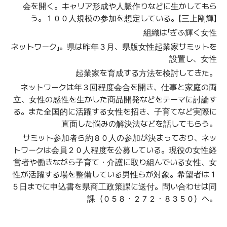
会
を
開
く
。
キャリア
形成
や
人脈作
りなどに
生
かしてもら
う
。１００
人規模
の
参加
を
想定
している
。【
三上剛輝
】
組織
は
「
ぎふ
輝
く
女性
ネットワーク
」。
県
は
昨年
３
月
、
県版女性起業家
サミットを
設置
し
、
女性
起業家
を
育成
する
方法
を
検討
してきた
。
ネットワークは
年
３
回程度会合
を
開
き
、
仕事
と
家庭
の
両
立
、
女性
の
感性
を
生
かした
商品開発
などをテーマに
討論
す
る
。
また
全国的
に
活躍
する
女性
を
招
き
、
子育
てなど
実際
に
直面
した
悩
みの
解決法
などを
話
してもらう
。
サミット
参加者
ら
約
８０
人
の
参加
が
決
まっており
、
ネッ
トワークは
会員
２０
人程度
を
公募
している
。
現役
の
女性経
営者
や
働
きながら
子育
て・
介護
に
取
り
組
んでいる
女性
、
女
性
が
活躍
する
場
を
整備
している
男性
らが
対象
。
希望者
は
１
５
日
までに
申込書
を
県商工政策課
に
送付
。
問
い
合
わせは
同
課
（０５８
・
２７２
・
８３５０）
へ
。