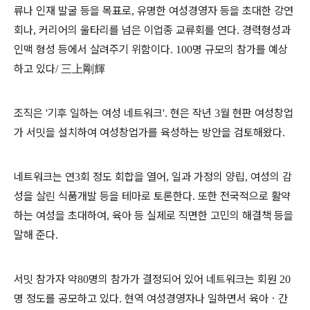
류나 인재 발굴 등을 목표로
유명한 여성경영자 등을 초대한 강연
,
회나
커리어의 울타리를 넘은 이업종 교류회를 연다
경력형성과
,
.
인맥 형성 등에서 살려주기 위함이다
명 규모의 참가를 예상
. 100
하고 있다
三上剛輝
/
조직은
기후 일하는 여성 네트워크
현은 작년
월 현판 여성창업
'
'.
3
가 서밋을 설치하여 여성창업가를 육성하는 방안을 검토해왔다
.
네트워크는 연
회 정도 회합을 열어
일과 가정의 양립
여성의 감
3
,
,
성을 살린 식품개발 등을 테마로 토론한다
또한 전국적으로 활약
.
하는 여성을 초대하여
육아 등 실제로 직면한 고민의 해결책 등을
,
말해 준다
.
서밋 참가자 약
명의 참가가 결정되어 있어 네트워크는 회원
80
20
명 정도를 공모하고 있다
현역 여성경영자나 일하면서 육아
ㆍ
간
.