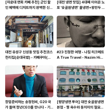
[자운대 면회 카페 추천] 군인 할
[대전 냉면 맛집] 4대째 이어온 노
인 혜택에 디저트까지 완벽한 신성
포 '숯골원냉면' 물냉면+왕만두 조
동 카페쿠아(Cafe QUA)
합& 식후 필수 코스 '카페 쿠아'
대전 유성구 신성동 맛집 추천코스
#23 진정한 여행 - 나짐 히크메트
천리집(순대국밥) - 카페쿠아(커
A True Travel - Nazim Hik
피)
met - 기업가정신 세계일주
창업준비하는 송정현씨, G20 국
[평양냉면 투어] 대전 숯골원냉면
가 돌며 청년CEO를 만나다 - 기
본점 - 꿩 육수와 동치미의 절묘한