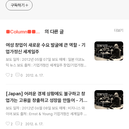
구독하기
더보기
■Column■■■■■/기업가정신 관련 자료
의 다른 글
여성 창업이 새로운 수요 발굴에 큰 역할 - 기
업가정신 세계일주
글 내용
보도 일자 : 2012년 05월 07일 보도 매체 : 일본 이코노
믹 뉴스 보도 출처 : 기업가정신 세계일주 창업/기업가정신
관련 정보 여성 창업이 새로운 수요 발굴에 큰 역할 일본 여
2
0
2012. 6. 17.
성 창업가의 활약에 대한 정보내용이다. 번역 : 강혜영 특파
원 여성 창업이 새로운 수요 발굴에 큰 역할2012-05-07
11:00:00 중소기업청은 4일까지 발표한 2012년판 중소
[Japan] 어려운 경제 상황에도 불구하고 창
기업백서 중에서, 여성의 '사회환경 변화에 반응하는 사업
활동'에 주목하여 '여성이 창업하여 제공되는 서비스가 사
업가는 고용을 창출하고 성장을 만들어 - 기업
글 내용
회의 수요를 발굴하고 있다'라고 여성의 착안에 의한 창업
가정신 세계일주
보도 일자 : 2012년 06월 08일 보도 매체 : 비지니스 와
을 높게 평가함과 동시에 기대를 나타내고 있다. 중소기업
이어 보도 출처 : Ernst & Young 기업가정신 세계일주 창
청에 따르면 '여성 창업가가 개인 서비스 등 개인의 삶을 충
업/기업가정신 관련 정보 어려운 경제 상황에도 불구하고
실히 하는 분야에서의 사업전개가 많다'고 분석. 이러한 사
2
2
2012. 6. 17.
창업가는 고용을 창출하고 성장을 만들어낸다. 얼마 전, G
업활동은 ..