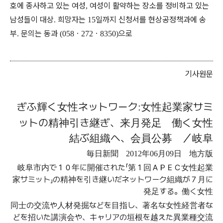
호에 종사하고 있는 여성
여성이 활약하는 장소를 정비하고 있는
,
남성들이 대상
희망자는
일까지 신청서를 현상공정책과에 송
.
15
부
문의는 동과
ㆍ
ㆍ
으로
.
(058
272
8350)
기사원문
ぎふ
輝
く
女性
ネットワーク
女性起業家
サミ
:
ットの
精神引
き
継
ぎ
、
来月発足
働
く
女性
結
ぶ
組織
へ
、
会員公募
／
岐阜
毎日新聞
年
月
日
地方版
2012
06
09
岐阜市内
で
１０
年
に
開催
された
「
第
１
回
ＡＰＥＣ
女性起業
家
サミット
」
の
精神
を
引
き
継
いだネットワーク
組織
が
７
月
に
発足
する
。
働
く
女性
同士
の
交流
や
人材発掘
などを
目指
し
、
著名
な
女性経営者
な
どを
招
いた
講演会
や
、
キャリアの
垣根
を
越
えた
異業種交流