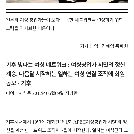
일본의 여성 창업가들이 보다 돈독한 네트워크를 결성하기 위한
노력을 기사화한 내용이다.
기사 번역 : 강혜영 특파원
기후 빛나는 여성 네트워크
여성창업가 서밋의 정신
:
계승
다음달 시작하는 일하는 여성 연결 조직에 회원
,
공모
기후
/
마이니치신문
년
월
일 지방판
2012
06
09
기후시내에서
년에 개최된
제
회
여성창업가 서밋
의 정
10
'
1
APEC
'
신을 계승한 네트워크 조직이
월에 시작한다
일하는 여성간의 교
7
.