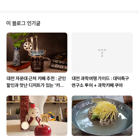
20 YES 행사때문에 멕시코에 참석하여 Ernst & Young
청년창업가 관련 보고서를 확인했는데.. 그때도 창업가의
활약이 매우 큰 것으로 나타났었다. 새로운 일자리 창출의
핵심 역군이 바로 창업가라는 사실은 이미 수 년 전부터 통
이 블로그 인기글
계학적으로 정확하게 밝혀진 바 있다. 그만큼 창업가들은
국가 경제의 역동성을 불어넣고 있으며, 우리 삶의 질적 양
적 향상을 모두 함께 만들어가고 있다. 이들의 역할과 그 효
과에 대한 기사이니, 일독하기 바란다. 기사 번역 : 강혜영 ..
대전 자운대 근처 카페 추천 : 군인
대전 과학여행 가이드 : 대덕특구
할인과 맛난 디저트가 있는 '카페
연구소 투어 + 과학카페 쿠아
쿠아'