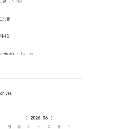
근글
인기글
근댓글
지사항
acebook
Twitter
chives
lendar
2026. 06
일
월
화
수
목
금
토