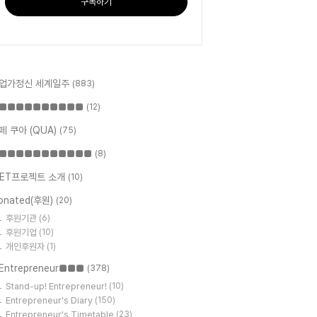
구독하기
업가정신 세계일주
(883)
■■■■■■■■■■
(12)
페 쿠아 (QUA)
(75)
■■■■■■■■■■■
(8)
ET프로젝트 소개
(10)
onated(후원)
(20)
후원기관
(6)
후원기업
(10)
개인후원자
(1)
Entrepreneur■■■
(378)
Stand-up! Entrepreneur!
(10)
Entrepreneur's Diary
(150)
Entrepreneur's Timetable
(23)