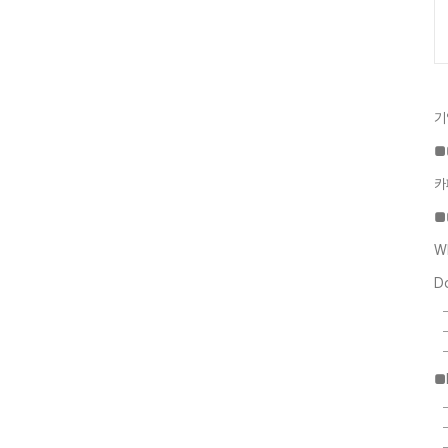
기
■
카
■
W
D
■