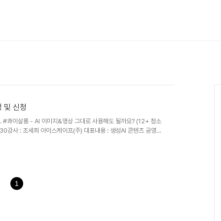
정 및 신청
. #콰이살롱 - AI 이미지&영상 그대로 사용해도 될까요? ​(12+ 청소
20:30강사 : 조세희 아이스케이프(주) 대표내용 : 생성AI 콘텐츠 공영방
집, 저작권까지 고려한 사례와 실습 중심 워크숍 *노트북 또는 패드 등
누구나)신청 : https://forms.gle/CAygwgQ5ZqP9QjPq8​​
, 매니아 권장)일정 : 2026년 07월 04일(토) 19:00~21:00강사
1