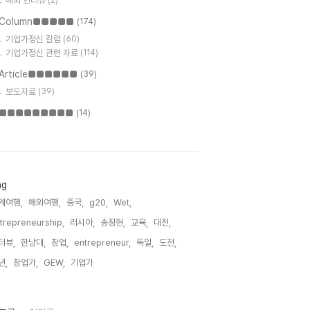
해외 인터뷰
(2)
Column■■■■■
(174)
기업가정신 칼럼
(60)
기업가정신 관련 자료
(114)
Article■■■■■■
(39)
보도자료
(39)
■■■■■■■■■
(14)
ag
계여행,
해외여행,
중국,
g20,
Wet,
trepreneurship,
러시아,
송정현,
교육,
대전,
터뷰,
한남대,
창업,
entrepreneur,
독일,
도전,
년,
창업가,
GEW,
기업가,