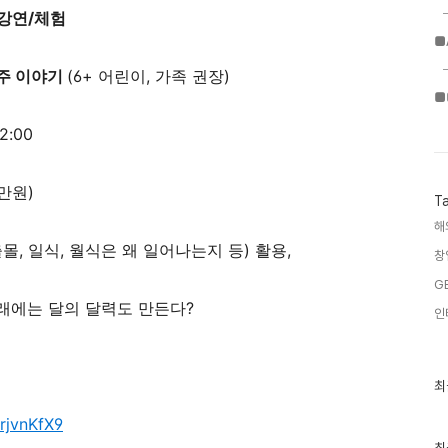
강연/체험
■
우주 이야기
(6+ 어린이, 가족 권장)
■
2:00
만원)
T
해
출몰, 일식, 월식은 왜 일어나는지 등) 활용,
창
G
미래에는 달의 달력도 만든다?
인
최
최
근
글
rjvnKfX9
과
인