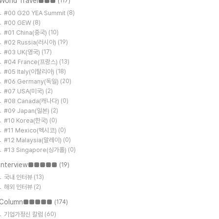
World Travel■■■
(117)
#00 G20 YEA Summit
(8)
#00 GEW
(8)
#01 China(중국)
(10)
#02 Russia(러시아)
(19)
#03 UK(영국)
(17)
#04 France(프랑스)
(13)
#05 Italy(이탈리아)
(18)
#06 Germany(독일)
(20)
#07 USA(미국)
(2)
#08 Canada(캐나다)
(0)
#09 Japan(일본)
(2)
#10 Korea(한국)
(0)
#11 Mexico(멕시코)
(0)
#12 Malaysia(말레이)
(0)
#13 Singapore(싱가폴)
(0)
Interview■■■■■
(19)
국내 인터뷰
(13)
해외 인터뷰
(2)
Column■■■■■
(174)
기업가정신 칼럼
(60)