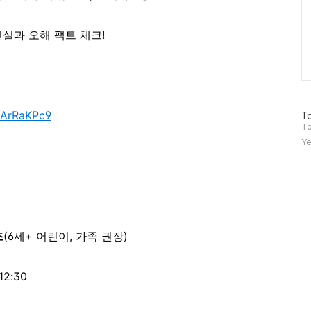
실과 오해 팩트 체크!
KArRaKPc9
방
To
문
To
자
Ye
수
조
(6세+ 어린이, 가족 권장)
12:30