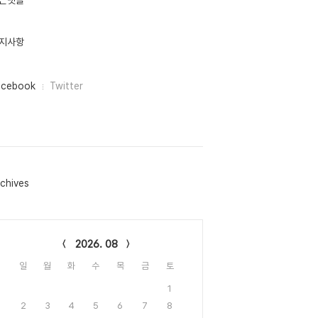
근댓글
지사항
acebook
Twitter
chives
lendar
2026. 08
일
월
화
수
목
금
토
1
2
3
4
5
6
7
8