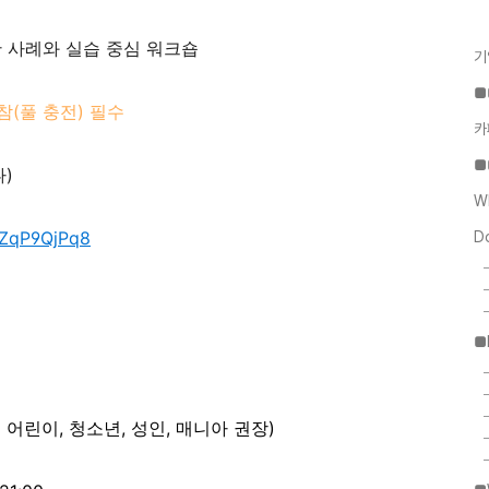
한 사례와 실습 중심 워크숍
기
■
참(풀 충전) 필수
카
■
나)
W
5ZqP9QjPq8
D
■
 어린이, 청소년, 성인, 매니아 권장)