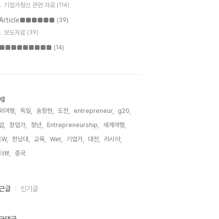
기업가정신 관련 자료
(114)
Article■■■■■■
(39)
보도자료
(39)
■■■■■■■■■
(14)
ag
외여행,
독일,
송정현,
도전,
entrepreneur,
g20,
업,
창업가,
청년,
Entrepreneurship,
세계여행,
EW,
한남대,
교육,
Wet,
기업가,
대전,
러시아,
터뷰,
중국,
근글
인기글