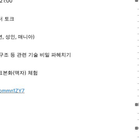
21:00
■
터 토크
년, 성인, 매니아)
 구조 등 관련 기술 비밀 파헤치기
표본화(액자) 체험
yaommn1ZY7
■
■