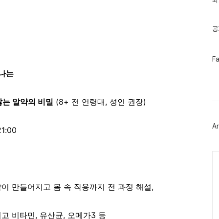
최
기
글
공
페
F
이
떠나는
스
북
트
위
않는 알약의 비밀
(8+ 전 연령대, 성인 권장)
터
플
러
Ar
그
1:00
인
Ca
이 만들어지고 몸 속 작용까지 전 과정 해설,
고 비타민, 유산균, 오메가3 등