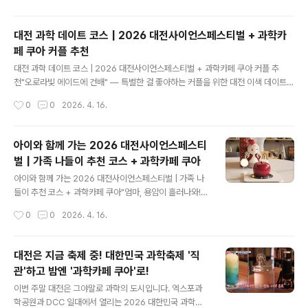
식의 전도(轉倒)라는 관점에서 탐구하고자 합니다.​​01. #놀만워크샵 - 고고학 탐정
수업 (8세+ 어린이, 가족 권장)일정 : 2026년 05월 02일(토) 11:00~12:00대상 :
대전 과학 데이트 코스 | 2026 대전사이언스페스티벌 + 과학카
어린이와 가족 구성원강사 : 고고학 웹툰 작가 고미내용 : 증거를 발견하여 과거를 추
페 쿠아 커플 추천
론하는..
글 내용
대전 과학 데이트 코스 | 2026 대전사이언스페스티벌 + 과학카페 쿠아 커플 추
천"오로라빛 에이드에 건배" — 특별한 걸 좋아하는 커플을 위한 대전 이색 데이트매
번 영화관, 카페, 맛집의 반복이 지겹다면 이번 4월에는 대전으로 과학 데이트를 떠
작성시간
0
0
2026. 4. 16.
나보세요. 엑스포다리 위에서 과학과 예술이 어우러진 버스킹을 감상하고, AI 매직쇼
에 함께 감탄하고, 하루의 끝은 오로라빛이 일렁이는 에이드 한 잔으로 마무리하는
코스. "우리 언제 이런 데이트 해봤어?"라는 말이 절로 나올 대전 이색 데이트 플랜을
아이와 함께 가는 2026 대전사이언스페스티
소개합니다.📌 커플 맞춤 데이트 코스시간장소무드포인트11:00~12:30DCC 제2
벌 | 가족 나들이 추천 코스 + 과학카페 쿠아
전시장🧠 지적세계과학문화포럼 강연 함께 듣기12:30~13:30사이언스 그린파크
글 내용
🍔 캐주얼푸드트럭 존에서 야외 점심13:30~15:..
아이와 함께 가는 2026 대전사이언스페스티벌 | 가족 나
들이 추천 코스 + 과학카페 쿠아"엄마, 용암이 흘러나와!"
— 아이 눈이 반짝이는 대전 과학 가족여행 완벽 가이드주
작성시간
0
0
2026. 4. 16.
말마다 반복되는 키즈카페 대신, 이번 4월에는 아이와 함
께 진짜 과학을 만지고 먹고 느끼는 하루를 보내보세요. 2
026 대전사이언스페스티벌은 전 프로그램 무료에 체험형
대전은 지금 축제 중! 대한민국 과학축제 '직
콘텐츠가 가득해 유아부터 초등 고학년까지 온 가족이 즐
관'하고 밤엔 '과학카페 쿠아'로!
길 수 있습니다. 축제 후에는 대전 신성동의 과학카페 쿠아
글 내용
에서 케이크를 자르면 용암이 흘러나오는 마법 같은 디저
이번 주말 대전은 그야말로 과학의 도시입니다. 엑스포과
트까지 — 아이가 며칠 뒤에도 이야기할 특별한 하루를 만
학공원과 DCC 일대에서 열리는 2026 대한민국 과학축