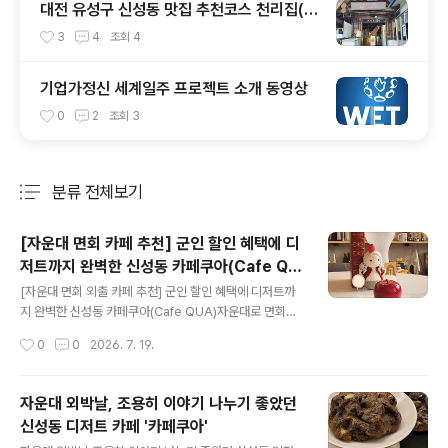
대전 유성구 신성동 맛집 추천코스 천리집(순
대국밥) - 카페쿠아(커피)
3
4
조회
4
기업가정신 세계일주 프로젝트 소개 동영상
0
2
조회
3
분류 전체보기
주요 글 목록
[자운대 면회 카페 추천] 군인 할인 혜택에 디
저트까지 완벽한 신성동 카페쿠아(Cafe QU
글 내용
A)
[자운대 면회 외출 카페 추천] 군인 할인 혜택에 디저트까
지 완벽한 신성동 카페쿠아(Cafe QUA)자운대로 면회나
외출, 외박 나오시는 분들 많으시죠? 오랜만에 반가운 얼굴
작성시간
0
0
2026. 7. 19.
을 만나는 소중한 시간, 밥 먹고 나서 어디 가서 편하게 이
야기 나눌지 고민되신다면 자운대 바로 옆 신성동에 위치
한 '카페쿠아(Cafe QUA)'를 강력 추천해 드립니다!자운
자운대 외박날, 조용히 이야기 나누기 좋았던
대에서 차로 금방 도착할 수 있는 가까운 거리에 있어서 외
신성동 디저트 카페 '카페쿠아'
출이나 면회 시간 아끼기에도 딱 좋은 곳이에요. 특히 이곳
글 내용