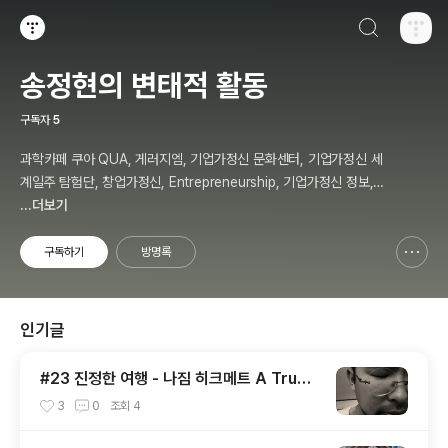
검색하기
티스토리
송정현의 변태적 활동
구독자
5
과학카페 쿠아 QUA, 게러지엠, 기업가정신 문화센터, 기업가정신 세
계일주 탐험단, 창업가정신, Entrepreneurship, 기업가정신 정보,
칼럼, 저자, 강사, 송정현, Budher Song
...더보기
구독하기
방명록
신고하기 레이어
열기
인기글
#23 진정한 여행 - 나짐 히크메트 A True
Travel - Nazim Hikmet - 기업가정신 세
3
0
조회
4
계일주