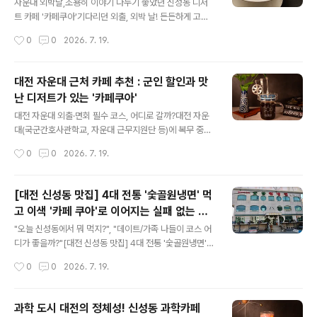
을 추천하는 핵심 이유 3가지를 정리해 볼게요.​1. 군 장병
자운대 외박날,조용히 이야기 나누기 좋았던 신성동 디저
을 위한 특별한 할인 혜택 🪖 나라를 지키느라 고생하는 우
트 카페 '카페쿠아'기다리던 외출, 외박 날! 든든하게 고기
리 군인들을 위해, 카페쿠아에서는 특별한 군인 할인 혜택
로 배를 채우고 나면 다음 코스는 무조건 맛있는 디저트와
작성시간
0
0
2026. 7. 19.
을 제공하고 있어요. 휴가증이나 외출증, 혹은 군복을 입고
커피가 있는 카페죠. 자운대 근처에 예쁘고 맛있는 카페가
방문하시면 맛있는..
어디 있을까 검색하다가 발견한 보석 같은 공간, 바로 신성
동 '카페쿠아(Cafe QUA)'입니다.☕ 군인 지갑 지켜주는
대전 자운대 근처 카페 추천 : 군인 할인과 맛
착한 카페 가장 먼저 눈에 띄었던 건 바로 '군인 할인'이었
난 디저트가 있는 '카페쿠아'
어요. 요즘 물가도 비싼데, 군복 입은 장병들이나 휴가증을
글 내용
보여주면 할인을 해주는 따뜻한 인심 덕분에 매장에 들어
대전 자운대 외출·면회 필수 코스, 어디로 갈까?대전 자운
설 때부터 기분이 좋아지는 곳입니다. 🍰 입에서 녹는 디저
대(국군간호사관학교, 자운대 근무지원단 등)에 복무 중인
트와 향긋한 커피 진열장을 꽉 채운 디저트들을 보면 배가
군 장병이나 면회객들에게 '시간'은 매우 소중합니다. 부대
작성시간
0
0
2026. 7. 19.
불러도 안 시킬 수가 없어요. 커피도 산미나 고소함 등 취향
와 가까우면서도 제대로 된 휴식을 취할 수 있는 퀄리티 높
에 맞게 즐길 수..
은 공간을 찾는 분들을 위해, 신성동에 위치한 카페쿠아(C
afe QUA)를 소개합니다.카페쿠아(Cafe QUA)를 선택해
[대전 신성동 맛집] 4대 전통 '숯골원냉면' 먹
야 하는 3가지 이유1. 장병 우대: 확실한 군인 할인 프로모
고 이색 '카페 쿠아'로 이어지는 실패 없는 하
션군인 혜택을 제공하는 매장이 점차 줄어드는 추세지만,
글 내용
루 코스
카페쿠아는 국가에 헌신하는 장병들을 위해 군인 할인 제
"오늘 신성동에서 뭐 먹지?", "데이트/가족 나들이 코스 어
도를 운영하고 있습니다. 군 신분을 증명할 수 있는 수단(외
디가 좋을까?"[대전 신성동 맛집] 4대 전통 '숯골원냉면'
출증, 휴가증, 군복 등)을 제시하면 할인된 가격으로 메뉴를
먹고 이색 '카페 쿠아'로 이어지는 실패 없는 하루 코스안녕
작성시간
0
0
2026. 7. 19.
이용할 수 있어 합리적입니다. 2. 최고 수준의 커피와 디저
하세요! 오늘은 대전 유성구 신성동에서 현지인들이 가장
트 페어링단순히..
사랑하는 완벽한 식사+카페 코스를 소개해 드립니다. 부모
님을 모시고 가거나 연인과 데이트할 때 실패 없는 조합이
과학 도시 대전의 정체성! 신성동 과학카페
니 저장해 두세요!시작은 대전 3대 냉면, '숯골원냉면' 본점