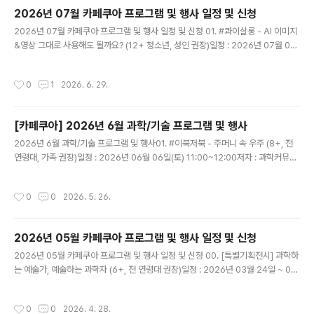
점을 전격 분석합니다.숯골원냉면 제대로 즐기는 매뉴얼
2026년 07월 카페쿠아 프로그램 및 행사 일정 및 신청
이곳의 메인은 단연 물냉면입니다. 그릇을 받자마자 그릇
글 내용
2026년 07월 카페쿠아 프로그램 및 행사 일정 및 신청 01. #콰이살롱 - AI 이미지
째 육수를 들이켜보세요. 꿩 고기로 우려낸 육수의 묵직한
&영상 그대로 사용해도 될까요? ​(12+ 청소년, 성인 권장)일정 : 2026년 07월 04
감칠맛 뒤로 동치미의 청량하고 새콤한 끝맛이 싹 치고 올
일(토) 19:00~20:30강사 : 조세희 아이스케이프(주) 대표내용 : 생성AI 콘텐츠 공
라옵니다. 인위적인 설탕 맛이 아닌 깊은 동치미 고유의 맛
영방송에 방송할 수 있는 수준까지 끌어올리기, 이미지 생성, 편집, 저작권까지 고려
입니다. 면발은 메밀 고유의 거친 표면과 구수한 맛이 잘 살
작성시간
0
1
2026. 6. 29.
한 사례와 실습 중심 워크숍 *노트북 또는 패드 등 디지털 기기 지참(풀 충전) 필수비
아있어 육수를 가득 머금습니다. 겨자와 식초를 치기 전 절
용 : 1인당 1만원(AI 관심있는 누구나)신청 : https://forms.gle/CAygwgQ5ZqP
반을 드시고, 나머지 절반..
9QjPq8​​02. #매월체험 - 장난감 해부학 (8세+ 어린이, 청소년, 성인, 매니아 권장)
[카페쿠아] 2026년 6월 과학/기술 프로그램 및 행사
일정 : 2026년 07월 04일(토) 19:00~21:00강사 ..
글 내용
2026년 6월 과학/기술 프로그램 및 행사01. #이북저북 - 주머니 속 우주 (8+, 전
연령대, 가족 권장)일정 : 2026년 06월 06일(토) 11:00~12:00저자 : 과학커뮤니
케이터 우주툰내용 : 어려운 수식과 데이터 없이, 흥미로운 우주 이야기를 그림으로
쉽고 재미있게 들려주는 천문학자의 이야기비용 : 1인당 1만원신청 : https://form
작성시간
0
0
2026. 5. 26.
s.gle/JPFP8FGNBXPBScxt5*현장에서 책을 (할인)구매하실 수 있습니다.​​02.
#콰이살롱 - 알파고 이후 10년, 특이점을 기다리며-일정 : 2026년 06월 06일(토)
19:00~20:30-강사 : 이정원 (사)AI프렌즈 이사-내용 : AI는 무엇을 하는가? 뇌가
2026년 05월 카페쿠아 프로그램 및 행사 일정 및 신청
세계를 이해하는 방식으로 부터, AGI, 의식을 가진 AI?, ..
글 내용
2026년 05월 카페쿠아 프로그램 및 행사 일정 및 신청 00. [특별기획전시] 과학하
는 예술가, 예술하는 과학자 (6+, 전 연령대 권장)일정 : 2026년 03월 24일 ~ 05
월 03일내용 : 《과학하는 예술가, 예술하는 과학자》는 과학과 예술의 경계를 보여주
는 전시가 아니라, 그 경계가 흔들리는태도와 과정을 전시하는 프로젝트입니다. 본
작성시간
0
0
2026. 4. 28.
전시에서 과학·기술과 예술(만화·일러스트 등)이 만나는 지점을 ‘결합’이아닌 사고 방