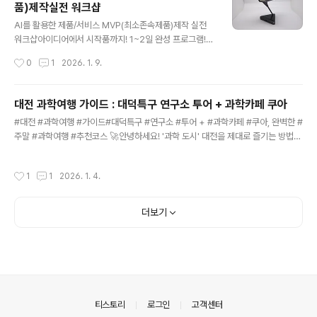
품)제작실전 워크샵
놓치지 마세요.3. 정갈한 감성 한 끼: 종달새식당특징: 아기
글 내용
자기한 인테리어에서 즐기는 일본식 가정식 맛집입니다.추
AI를 활용한 제품/서비스 MVP(최소존속제품)제작 실전
천: 깊은 풍미의 카레와 바삭한 돈가스는 사진 찍기에도 정
워크샵​아이디어에서 시작품까지! 1~2일 완성 프로그램!​​​송
말 예쁩니다. 🧪 과학을 맛보는 시간, '카페 쿠아(QUA)'식
정현 대표dr.budhersong@gmail.com010-5455-
작성시간
0
1
2026. 1. 9.
사 후 5~10분만 걸으면 도착하는 카페 쿠아는 '과학 도시
오팔구칠​제안 배경 및 필요성🚀 2026년 스타트업 생태
대전'..
계, 속도가 생명입니다.전통적인 방식의 개발은 너무 느리
고 비쌉니다. 이제는 AI와 노코드(No-code) 기술의 결합
대전 과학여행 가이드 : 대덕특구 연구소 투어 + 과학카페 쿠아
으로 개발 지식이 전무한 예비창업자도 단 하루 만에 자신
글 내용
#대전 #과학여행 #가이드#대덕특구 #연구소 #투어 + #과학카페 #쿠아, 완벽한 #
만의 시제품을 만들 수 있는 시대가 되었습니다.AI 도구의
주말 #과학여행 #추천코스 🚀안녕하세요! '과학 도시' 대전을 제대로 즐기는 방법을
발전으로 MVP 제작 방식의 혁신적 변화노코드/로우코드
소개하는 송정현입니다. 👋"대전은 노잼도시?" 아니요, 아는 만큼 보이는 '꿀잼 과학
툴과 생성형 AI를 활용한 기술 민주화기존 외주 개발 대비
도시'입니다! 특히 아이와 함께 갈만한 곳을 찾으시나요? 혹은 평소 과학에 관심이 많
시간과 비용 90% 이상 절감 가능고객가치 검증 가능한 최
작성시간
1
1
2026. 1. 4.
으신가요?평소에는 철통 보안으로 굳게 닫혀있던 대덕특구 내 국가 연구소들이 주말
단 시간 맞춤형 하드웨어 구현 및 개발(UI/UX 검증까지)​프
마다 문을 연다는 사실, 알고 계셨나요? 연구소에서 실제 연구 현장을 체험하고, 연구
로..
단지의 분위기를 고스란히 느낄 수 있는 과학카페에서 맛있는 커피 한 잔. ☕️오늘은
더보기
실패 없는 대전 과학여행 당일치기 코스를 완벽하게 정리해 드립니다.​1. 대덕특구 연
구기관 주말 개방이란? 🔬▲ 대덕연구단지..
의안내
티스토리
로그인
고객센터