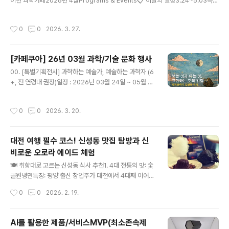
이한 과학카페2026년 4월Programs & Events📋 이달의 일정3.24~5.03특별
기획전시 — 과학하는 예술가, 예술하는 과학자04/04 (토) AM놀만워크샵 22회
— 케이팝데몬헌터스 과학 해설04/04 (토) PM콰이살롱 1회 — 나만의 에이전트
작성시간
0
0
2026. 3. 27.
오픈클로04/11 (토) AM꼬마우주인 23회 — 별 만드는 레시피 탐구04/11 (토) 낮
[후원행사] 유리스나잇코리아 2026 — Moon Walk04/11 (토) PM매월체험 —
예술가의 아나토미 드로잉04/18 (토) AM케미케미랩 — 브릭스-라우셔 진동 반응
[카페쿠아] 26년 03월 과학/기술 문화 행사
04/18 (토) 종일꿈돌이과학열차 — 사이언스 캠프 당일04/18 (토) PM히든피겨스
글 내용
— ..
00. [특별기획전시] 과학하는 예술가, 예술하는 과학자 (6
+, 전 연령대 권장)일정 : 2026년 03월 24일 ~ 05월 0
3일내용 : 《과학하는 예술가, 예술하는 과학자》는 과학과
예술의 경계를 보여주는 전시가 아니라, 그 경계가 흔들리
작성시간
0
0
2026. 3. 20.
는태도와 과정을 전시하는 프로젝트입니다. 본 전시에서
과학·기술과 예술(만화·일러스트 등)이 만나는 지점을 ‘결
합’이아닌 사고 방식의 전도(轉倒)라는 관점에서 탐구하고
대전 여행 필수 코스! 신성동 맛집 탐방과 신
자 합니다.​​00. 파이데이(Pi-Day) 기념 이벤트 (6세+ 전
비로운 오로라 에이드 체험
연령대)일정 : 2026년 03월 14일(토) 미션 : 파이데이 기
글 내용
념 이벤트(기념품 증정)1. Pi 소수점 자릿수 외우기2. 스톱
🍽️ 취향대로 고르는 신성동 식사 추천1. 4대 전통의 맛: 숯
워치 Pi초 맞추기​​어린이와 청소년들을 위한 천문/우주 강
골원냉면특징: 평양 출신 창업주가 대전에서 4대째 이어가
연/체험01. #꼬마우주인 22회차 : 남극에..
는 냉면 명가입니다.추천: 꿩 육수와 동치미가 어우러진 담
작성시간
0
0
2026. 2. 19.
백한 물냉면과 속이 꽉 찬 왕만두는 필수입니다.2. 인심 넉
넉한 가성비: 천리집특징: 직접 만든 순대와 내장을 취향껏
골라 먹을 수 있는 국밥집입니다.추천: 순대국밥을 주문하
AI를 활용한 제품/서비스MVP(최소존속제
면 내장과 국물이 무한 리필! 서비스로 나오는 신선한 간도