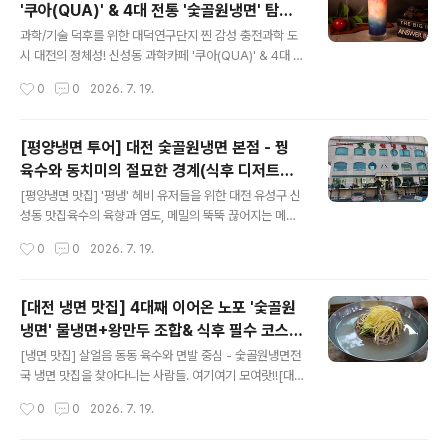
'쿠아(QUA)' & 4대 전통 '숯골원냉면' 탐방
신성동 주민치고 여기 모르면 간첩이죠? 4대째 이어져 온
글 내용
기
깊은 손맛을 자랑하는 숯골원냉면입니다. 날이 더워지면
과학/기술 덕후를 위한 대덕연구단지 찐 감성 충전과학 도
주차장이 꽉 찰 정도로 인기가 높은 곳이에요. 자극적이지
시 대전의 정체성! 신성동 과학카페 '쿠아(QUA)' & 4대 전
않고 개운한 물냉면 한 그릇에, 속이 꽉 찬 평양식 왕만두를
통 '숯골원냉면' 탐방기대덕연구단지의 심장, 신성동에는
작성시간
0
0
2026. 7. 19.
곁들이면 깔끔하고 든든한 점심 식사가 완성됩니다. 부모
과학 덕후들의 가슴을 뛰게 하는 특별한 코스가 있습니다.
님 입맛에도 딱 맞아..
미식의 역사와 과학적 영감이 공존하는 특별한 하루를 만
나보세요.​꿩 육수의 전통 과학, '숯골원냉면' 평양 출신 창
[평양냉면 투어] 대전 숯골원냉면 본점 - 꿩
업주가 가업을 일으킨 숯골원냉면은 그 자체로 거대한 식
육수와 동치미의 절묘한 경계(식후 디저트는
품 과학의 역사입니다. 일반적인 소고기 육수와 달리, 메밀
글 내용
과학카페 쿠아)
면의 구수한 향을 극대화하기 위해 꿩 육수와 동치미 국물
[평양냉면 맛집] '평냉' 헤비 유저들을 위한 대전 유성구 신
의 산도를 절묘하게 매칭했습니다. 메밀 함량이 높아 툭툭
성동 맛집육수의 육향과 염도, 메밀의 뚝뚝 끊어지는 메밀
끊기는 면발의 텍스처는 씹을수록 복합적인 풍미를 뿜어냅
향(면향)을 고평가하는 평양냉면 마니아층. 슴슴함과 전통
작성시간
0
0
2026. 7. 19.
니다.​지적 유희의 끝판왕, 과학카페 '쿠아(QUA)' 식후 방
방식을 중요하게 생각하는 분들에게 추천!![평양냉면 투어]
문할 쿠아는 과학 커뮤니케..
대전 숯골원냉면 본점 - 꿩 육수와 동치미의 절묘한 경계
(식후 디저트는 과학카페 쿠아)평양냉면 투어를 다니는 '평
[대전 냉면 맛집] 4대째 이어온 노포 '숯골원
냉 덕후'라면 대전 숯골원냉면 본점은 반드시 거쳐 가야 할
냉면' 물냉면+왕만두 조합& 식후 필수 코스
이정표입니다. 흔한 우육 베이스의 서울식 평양냉면과는
글 내용
'카페 쿠아'
결이 다른, 이북 전통 방식을 고수하는 곳이기 때문입니다.​
[냉면 맛집] 살얼음 동동 육수와 면발 중심 - 숯골원냉면전
꿩 육수와 계절 동치미의 블렌딩 숯골원냉면의 정체성은
국 냉면 맛집을 찾아다니는 사람들. 여기여기 모여랏!![대
육수에 있습니다. 꿩 고기를 베이스로 우려내어 감칠맛의
전 냉면 맛집] 4대째 이어온 노포 '숯골원냉면' 물냉면+왕
작성시간
0
0
2026. 7. 19.
깊이가 소고기와는 완전히 다릅니다. 첫 모금에는 동치미
만두 조합 & 식후 필수 코스 '카페 쿠아'전국의 냉면 마니아
의 쿰쿰하면서도 시원한 짠맛이 혀..
들을 설레게 하는 대전의 대표 노포, 신성동 숯골원냉면 본