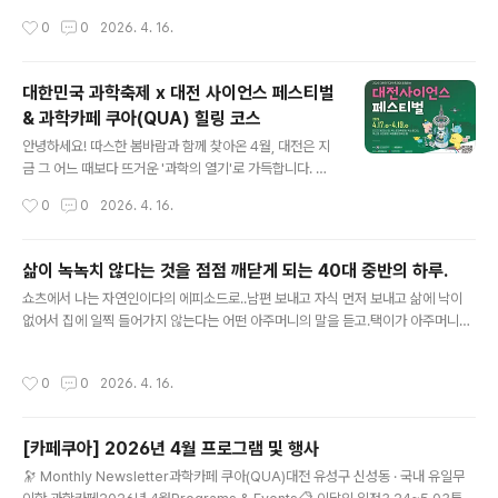
들어 드립니다. 📌 가족 맞춤 추천 코스 타임테이블시간장
제와 대전 사이언스 페스티벌의 알짜배기 프로그램들을 낮
작성시간
0
0
2026. 4. 16.
소프로그램아이 흥미도10:00~11:30DCC 제2전시장VR
동안 즐기고, 저녁엔 그 열기를 차분히 갈무리할 수 있는 신
체험·로봇 상호작용·드론 시뮬레이..
성동의 '과학카페 쿠아'를 방문하는 완벽한 1일 코스를 정
리해 드립니다. 1. [낮] 놓치면 후회할 과학축제 핵심 프로
대한민국 과학축제 x 대전 사이언스 페스티벌
그램올해 축제는 '인간과 AI의 공존'을 직접 몸으로 체험할
& 과학카페 쿠아(QUA) 힐링 코스
수 있는 참여형 프로그램이 대폭 강화되었습니다.DCC 제
글 내용
2전시장 [AI 프론티어 존]: 단순히 보는 전시가 아닙니다.
안녕하세요! 따스한 봄바람과 함께 찾아온 4월, 대전은 지
생성형 AI를 활용해 나만의 과학 예술 작품을 직접 만들고
금 그 어느 때보다 뜨거운 '과학의 열기'로 가득합니다. 아
출력해 보는 체험이 인기입니다. 특히 거대 AI 모델이 적용
이와 함께 유익한 주말을 보내고 싶은 엄마들부터, 평범한
작성시간
0
0
2026. 4. 16.
된 최신 휴머노이드 로봇과의 대화 섹션은 반드시 들러보
카페 데이트에 지친 분들까지 모두를 만족시킬 '지적이고
세요.엑스포과학공원 ..
우아한 대전 나들이 코스'를 소개해 드릴게요.1. 이번 주말,
대전이 과학의 중심이 됩니다!#대한민국과학축제 #대전사
삶이 녹녹치 않다는 것을 점점 깨닫게 되는 40대 중반의 하루.
이언스페스티벌 #사이언스데이올해는 특별히 국가 대표
글 내용
쇼츠에서 나는 자연인이다의 에피소드로..남편 보내고 자식 먼저 보내고 삶에 낙이
행사인 '대한민국 과학축제'가 대전으로 찾아와 '대전 사이
없어서 집에 일찍 들어가지 않는다는 어떤 아주머니의 말을 듣고.택이가 아주머니에
언스 페스티벌'과 통합 개최됩니다. 4월 17일(금)부터 19
게 '괜찮으시다면 밥 좀 주시면 안되겠냐'고..그의 한마디에 눈물이 쏟아졌다. 밥 한
일(일)까지, DCC 제2전시장과 엑스포과학공원 일대가 거
끼가 이리도 소중하고 무거웠던가?그저 같이 밥 한 끼 먹는 것만으로도 큰 위로가 되
대한 미래 도시로 변신합니다. 대전사이언스페스티벌 공식
작성시간
0
0
2026. 4. 16.
는 장면.가슴이 미어졌다. 나의 슬픔과 고통은 아무것도 아닌 것 같았다.우리가 일상
홈페이지대전사이언스페스티벌대한민국 과학축제와 함께
에서 누리는 평범한 하루가 누구에겐 그토록 원하는 절박한 하루일지도 모른다는 생
하는 2026 대전사이언스페스티벌 지..
각이 들었다.부모님과 아들과 나누는 평범한 일상이 너무나도 감사하다. 점점 삶이
[카페쿠아] 2026년 4월 프로그램 및 행사
참 녹녹치 않다는 걸 깨닫게 된다.아들이 보고 싶네.
글 내용
🔭 Monthly Newsletter과학카페 쿠아(QUA)대전 유성구 신성동 · 국내 유일무