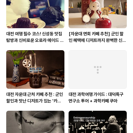
대전 여행 필수 코스! 신성동 맛집
[자운대 면회 카페 추천] 군인 할
탐방과 신비로운 오로라 에이드 체
인 혜택에 디저트까지 완벽한 신성
험
동 카페쿠아(Cafe QUA)
대전 자운대 근처 카페 추천 : 군인
대전 과학여행 가이드 : 대덕특구
할인과 맛난 디저트가 있는 '카페
연구소 투어 + 과학카페 쿠아
쿠아'