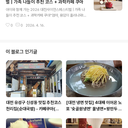
포인트11:00~12:30DCC 제2전시장🧠 지적세계과학문화포럼 강연 함께 듣
벌 | 가족 나들이 추천 코스 + 과학카페 쿠아
글 내용
기12:30~13:30사이언스 그린파크🍔 캐주얼푸드트럭 존에서 야외 점심13:3
아이와 함께 가는 2026 대전사이언스페스티벌 | 가족 나
0~15:..
들이 추천 코스 + 과학카페 쿠아"엄마, 용암이 흘러나와!"
— 아이 눈이 반짝이는 대전 과학 가족여행 완벽 가이드주
0
0
2026. 4. 16.
말마다 반복되는 키즈카페 대신, 이번 4월에는 아이와 함
께 진짜 과학을 만지고 먹고 느끼는 하루를 보내보세요. 2
026 대전사이언스페스티벌은 전 프로그램 무료에 체험형
콘텐츠가 가득해 유아부터 초등 고학년까지 온 가족이 즐
길 수 있습니다. 축제 후에는 대전 신성동의 과학카페 쿠아
이 블로그 인기글
에서 케이크를 자르면 용암이 흘러나오는 마법 같은 디저
트까지 — 아이가 며칠 뒤에도 이야기할 특별한 하루를 만
들어 드립니다. 📌 가족 맞춤 추천 코스 타임테이블시간장
소프로그램아이 흥미도10:00~11:30DCC 제2전시장VR
체험·로봇 상호작용·드론 시뮬레이..
대전 유성구 신성동 맛집 추천코스
[대전 냉면 맛집] 4대째 이어온 노
천리집(순대국밥) - 카페쿠아(커
포 '숯골원냉면' 물냉면+왕만두 조
피)
합& 식후 필수 코스 '카페 쿠아'