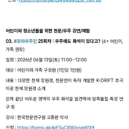
어린이와 청소년들을 위한 천문/우주 강연/체험
03.
#꼬마우주인
25회차 : 우주에도 화석이 있다고?
(6+ 어린이,
가족 권장)
일정 : 2026년 06월 13일(토) 11:00~12:00
대상 : 어린이와 가족 구성원 (1인당 1만원)
내용 : 다양한 천체 망원경, 천문연이 독자 개발한 K-DRIFT 초극
미광 천체 망원경 소개
은하 끝단 어두운 영역의 우주 화석을 발견하여 암흑물질 특성 연
구 등
강사 : 한국천문연구원 고종완 박사
신청 :
https://forms.gle/kiFSuCRWbrjvnKfX9