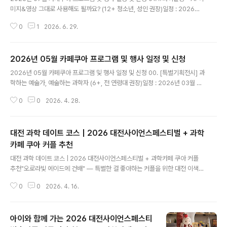
미지&영상 그대로 사용해도 될까요? ​(12+ 청소년, 성인 권장)일정 : 2026년
07월 04일(토) 19:00~20:30강사 : 조세희 아이스케이프(주) 대표내용 : 생
0
1
2026. 6. 29.
성AI 콘텐츠 공영방송에 방송할 수 있는 수준까지 끌어올리기, 이미지 생성, 편
집, 저작권까지 고려한 사례와 실습 중심 워크숍 *노트북 또는 패드 등 디지털
기기 지참(풀 충전) 필수비용 : 1인당 1만원(AI 관심있는 누구나)신청 : https://
2026년 05월 카페쿠아 프로그램 및 행사 일정 및 신청
forms.gle/CAygwgQ5ZqP9QjPq8​​02. #매월체험 - 장난감 해부학 (8세
글 내용
+ 어린이, 청소년, 성인, 매니아 권장)일정 : 2026년 07월 04일(토) 19:00~
2026년 05월 카페쿠아 프로그램 및 행사 일정 및 신청 00. [특별기획전시] 과
21:00강사 ..
학하는 예술가, 예술하는 과학자 (6+, 전 연령대 권장)일정 : 2026년 03월 24
일 ~ 05월 03일내용 : 《과학하는 예술가, 예술하는 과학자》는 과학과 예술의
0
0
2026. 4. 28.
경계를 보여주는 전시가 아니라, 그 경계가 흔들리는태도와 과정을 전시하는 프
로젝트입니다. 본 전시에서 과학·기술과 예술(만화·일러스트 등)이 만나는 지점
을 ‘결합’이아닌 사고 방식의 전도(轉倒)라는 관점에서 탐구하고자 합니다.​​01.
대전 과학 데이트 코스 | 2026 대전사이언스페스티벌 + 과학
#놀만워크샵 - 고고학 탐정 수업 (8세+ 어린이, 가족 권장)일정 : 2026년 05
월 02일(토) 11:00~12:00대상 : 어린이와 가족 구성원강사 : 고고학 웹툰 작
카페 쿠아 커플 추천
글 내용
가 고미내용 : 증거를 발견하여 과거를 추론하는..
대전 과학 데이트 코스 | 2026 대전사이언스페스티벌 + 과학카페 쿠아 커플
추천"오로라빛 에이드에 건배" — 특별한 걸 좋아하는 커플을 위한 대전 이색
데이트매번 영화관, 카페, 맛집의 반복이 지겹다면 이번 4월에는 대전으로 과학
0
0
2026. 4. 16.
데이트를 떠나보세요. 엑스포다리 위에서 과학과 예술이 어우러진 버스킹을 감
상하고, AI 매직쇼에 함께 감탄하고, 하루의 끝은 오로라빛이 일렁이는 에이드
한 잔으로 마무리하는 코스. "우리 언제 이런 데이트 해봤어?"라는 말이 절로 나
아이와 함께 가는 2026 대전사이언스페스티
올 대전 이색 데이트 플랜을 소개합니다.📌 커플 맞춤 데이트 코스시간장소무드