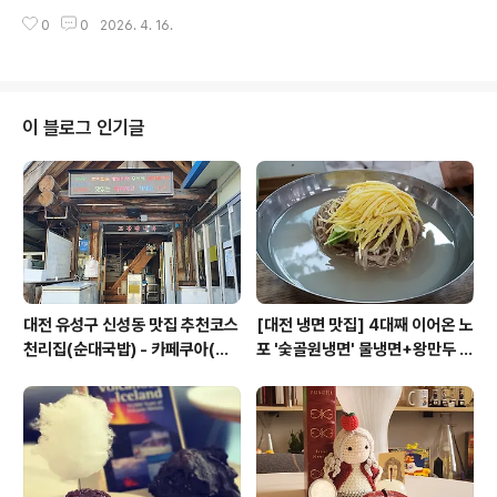
제와 대전 사이언스 페스티벌의 알짜배기 프로그램들을 낮
소프로그램아이 흥미도10:00~11:30DCC 제2전시장VR
0
0
2026. 4. 16.
동안 즐기고, 저녁엔 그 열기를 차분히 갈무리할 수 있는 신
체험·로봇 상호작용·드론 시뮬레이..
성동의 '과학카페 쿠아'를 방문하는 완벽한 1일 코스를 정
리해 드립니다. 1. [낮] 놓치면 후회할 과학축제 핵심 프로
그램올해 축제는 '인간과 AI의 공존'을 직접 몸으로 체험할
수 있는 참여형 프로그램이 대폭 강화되었습니다.DCC 제
이 블로그 인기글
2전시장 [AI 프론티어 존]: 단순히 보는 전시가 아닙니다.
생성형 AI를 활용해 나만의 과학 예술 작품을 직접 만들고
출력해 보는 체험이 인기입니다. 특히 거대 AI 모델이 적용
된 최신 휴머노이드 로봇과의 대화 섹션은 반드시 들러보
세요.엑스포과학공원 ..
대전 유성구 신성동 맛집 추천코스
[대전 냉면 맛집] 4대째 이어온 노
천리집(순대국밥) - 카페쿠아(커
포 '숯골원냉면' 물냉면+왕만두 조
피)
합& 식후 필수 코스 '카페 쿠아'