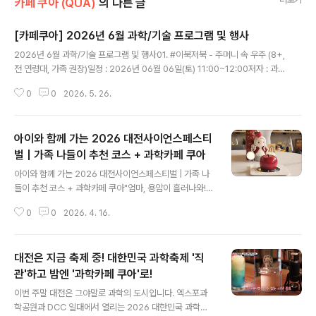
카페 쿠아 (QUA)
의 다른 글
[카페쿠아] 2026년 6월 과학/기술 프로그램 및 행사
글 내용
2026년 6월 과학/기술 프로그램 및 행사01. #이북저북 - 주머니 속 우주 (8+,
전 연령대, 가족 권장)일정 : 2026년 06월 06일(토) 11:00~12:00저자 : 과
학커뮤니케이터 우주툰내용 : 어려운 수식과 데이터 없이, 흥미로운 우주 이야
0
0
2026. 5. 26.
기를 그림으로 쉽고 재미있게 들려주는 천문학자의 이야기비용 : 1인당 1만원신
청 : https://forms.gle/JPFP8FGNBXPBScxt5*현장에서 책을 (할인)구매
하실 수 있습니다.​​02. #콰이살롱 - 알파고 이후 10년, 특이점을 기다리며-일정
아이와 함께 가는 2026 대전사이언스페스티
: 2026년 06월 06일(토) 19:00~20:30-강사 : 이정원 (사)AI프렌즈 이사-
내용 : AI는 무엇을 하는가? 뇌가 세계를 이해하는 방식으로 부터, AGI, 의식을
벌 | 가족 나들이 추천 코스 + 과학카페 쿠아
글 내용
가진 AI?, ..
아이와 함께 가는 2026 대전사이언스페스티벌 | 가족 나
들이 추천 코스 + 과학카페 쿠아"엄마, 용암이 흘러나와!"
— 아이 눈이 반짝이는 대전 과학 가족여행 완벽 가이드주
0
0
2026. 4. 16.
말마다 반복되는 키즈카페 대신, 이번 4월에는 아이와 함
께 진짜 과학을 만지고 먹고 느끼는 하루를 보내보세요. 2
026 대전사이언스페스티벌은 전 프로그램 무료에 체험형
대전은 지금 축제 중! 대한민국 과학축제 '직
콘텐츠가 가득해 유아부터 초등 고학년까지 온 가족이 즐
길 수 있습니다. 축제 후에는 대전 신성동의 과학카페 쿠아
관'하고 밤엔 '과학카페 쿠아'로!
글 내용
에서 케이크를 자르면 용암이 흘러나오는 마법 같은 디저
이번 주말 대전은 그야말로 과학의 도시입니다. 엑스포과
트까지 — 아이가 며칠 뒤에도 이야기할 특별한 하루를 만
학공원과 DCC 일대에서 열리는 2026 대한민국 과학축
들어 드립니다. 📌 가족 맞춤 추천 코스 타임테이블시간장