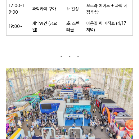
17:00~1
오로라 에이드 + 과학 서
과학카페 쿠아
✨ 감성
9:00
점 탐방
개막공연 (금요
🎪
스펙
이은결 AI 매직쇼 (4/17
19:00~
일)
터클
저녁)