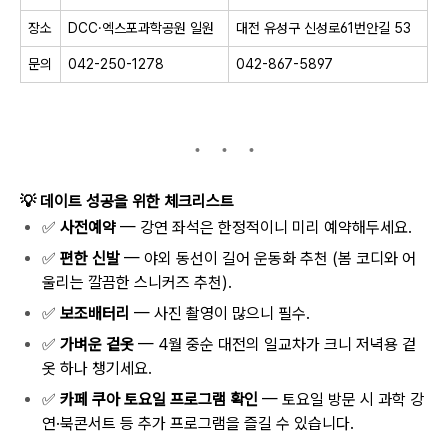
장소
DCC·엑스포과학공원 일원
대전 유성구 신성로61번안길 53
문의
042-250-1278
042-867-5897
💡
데이트 성공을 위한 체크리스트
✅
사전예약
— 강연 좌석은 한정적이니 미리 예약해두세요.
✅
편한 신발
— 야외 동선이 길어 운동화 추천 (봄 코디와 어
울리는 깔끔한 스니커즈 추천).
✅
보조배터리
— 사진 촬영이 많으니 필수.
✅
가벼운 겉옷
— 4월 중순 대전의 일교차가 크니 저녁용 겉
옷 하나 챙기세요.
✅
카페 쿠아 토요일 프로그램 확인
— 토요일 방문 시 과학 강
연·북콘서트 등 추가 프로그램을 즐길 수 있습니다.