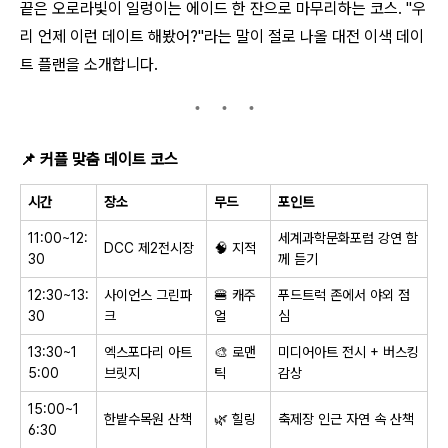
끝은 오로라빛이 일렁이는 에이드 한 잔으로 마무리하는 코스. "우
리 언제 이런 데이트 해봤어?"라는 말이 절로 나올 대전 이색 데이
트 플랜을 소개합니다.
📌
커플 맞춤 데이트 코스
시간
장소
무드
포인트
11:00~12:
세계과학문화포럼 강연 함
DCC 제2전시장
🧠
지적
30
께 듣기
12:30~13:
사이언스 그린파
🍔
캐주
푸드트럭 존에서 야외 점
30
크
얼
심
13:30~1
엑스포다리 아트
🎨
로맨
미디어아트 전시 + 버스킹
5:00
브릿지
틱
감상
15:00~1
한밭수목원 산책
🌿
힐링
축제장 인근 자연 속 산책
6:30