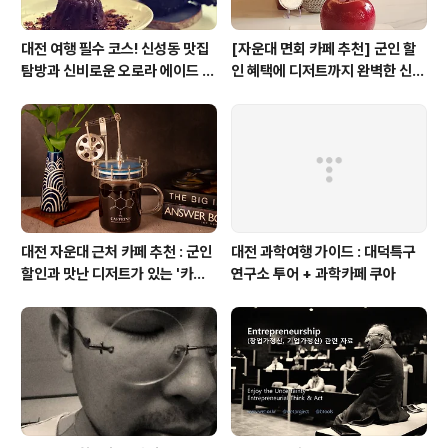
대전 여행 필수 코스! 신성동 맛집
[자운대 면회 카페 추천] 군인 할
탐방과 신비로운 오로라 에이드 체
인 혜택에 디저트까지 완벽한 신성
험
동 카페쿠아(Cafe QUA)
대전 자운대 근처 카페 추천 : 군인
대전 과학여행 가이드 : 대덕특구
할인과 맛난 디저트가 있는 '카페
연구소 투어 + 과학카페 쿠아
쿠아'