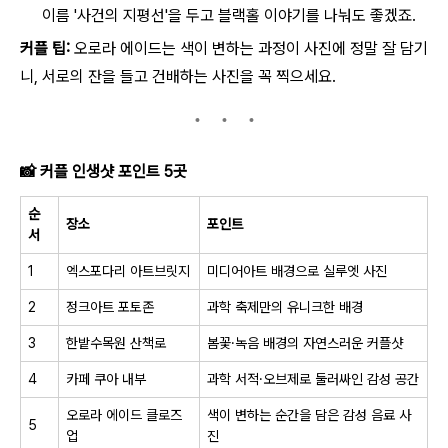
이름 '사건의 지평선'을 두고 블랙홀 이야기를 나눠도 좋겠죠.
커플 팁:
오로라 에이드는 색이 변하는 과정이 사진에 정말 잘 담기
니, 서로의 잔을 들고 건배하는 사진을 꼭 찍으세요.
📸
커플 인생샷 포인트 5곳
순
장소
포인트
서
1
엑스포다리 아트브릿지
미디어아트 배경으로 실루엣 사진
2
정크아트 포토존
과학 축제만의 유니크한 배경
3
한밭수목원 산책로
봄꽃·녹음 배경의 자연스러운 커플샷
4
카페 쿠아 내부
과학 서적·오브제로 둘러싸인 감성 공간
오로라 에이드 클로즈
색이 변하는 순간을 담은 감성 음료 사
5
업
진