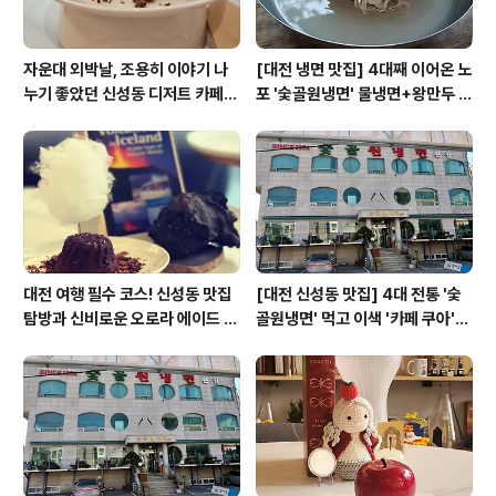
자운대 외박날, 조용히 이야기 나
[대전 냉면 맛집] 4대째 이어온 노
누기 좋았던 신성동 디저트 카페
포 '숯골원냉면' 물냉면+왕만두 조
'카페쿠아'
합& 식후 필수 코스 '카페 쿠아'
대전 여행 필수 코스! 신성동 맛집
[대전 신성동 맛집] 4대 전통 '숯
탐방과 신비로운 오로라 에이드 체
골원냉면' 먹고 이색 '카페 쿠아'로
험
이어지는 실패 없는 하루 코스