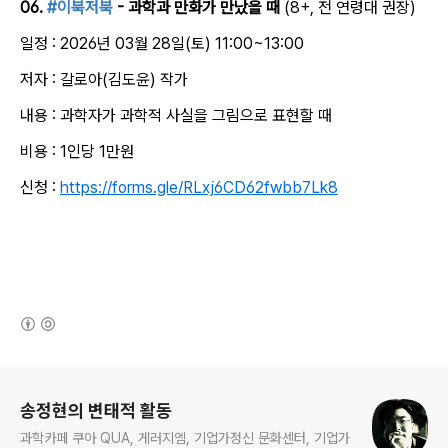
06.
#이북저북
- 과학과 만화가 만났을 때
(8+, 전 연령대 권장)
일정 : 2026년 03월 28일(토) 11:00~13:00
저자 : 갈로아(김도윤) 작가
내용 : 과학자가 과학적 사실을 그림으로 표현할 때
비용 : 1인당 1만원
신청 :
https://forms.gle/RLxj6CD62fwbb7Lk8
(새창열림)
로그 정보
송정현의 변태적 활동
과학카페 쿠아 QUA, 게러지엠, 기업가정신 문화센터, 기업가