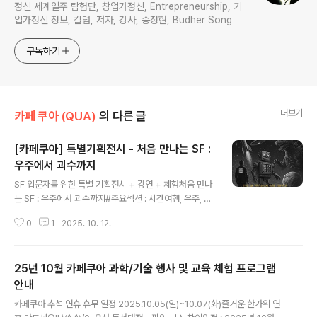
정신 세계일주 탐험단, 창업가정신, Entrepreneurship, 기
업가정신 정보, 칼럼, 저자, 강사, 송정현, Budher Song
구독하기
더보기
카페 쿠아 (QUA)
의 다른 글
[카페쿠아] 특별기획전시 - 처음 만나는 SF :
우주에서 괴수까지
글 내용
SF 입문자를 위한 특별 기획전시 + 강연 + 체험처음 만나
는 SF : 우주에서 괴수까지#주요섹션 : 시간여행, 우주, 로
봇, 거대괴수#초대작가 : MEOMON, HAWDY, 정명국,
0
1
2025. 10. 12.
배재학, 키킴 등#전시기간 : 2025년 10월 28일(화)~12
월 7일(일)#전시장소 : 카페쿠아(대전 유성구 신성로61번
안길 53)#주최/주관 : 서울SF아카이브, 카페쿠아*공식 페
25년 10월 카페쿠아 과학/기술 행사 및 교육 체험 프로그램
이지 : https://m.site.naver.com/1SfBk​#전시 연계 주
요 프로그램-강연 : SF 작가 북토크 및 전문가 강연-체험 :
안내
글 내용
SF 스톱모션 애니 제작 워크샵, SF 괴물 만들기, 레고 피규
카페쿠아 추석 연휴 휴무 일정 2025.10.05(일)~10.07(화)즐거운 한가위 연
어로 SF 소설 만들기 등 -상영회 : SF 독립영화 초대작 상