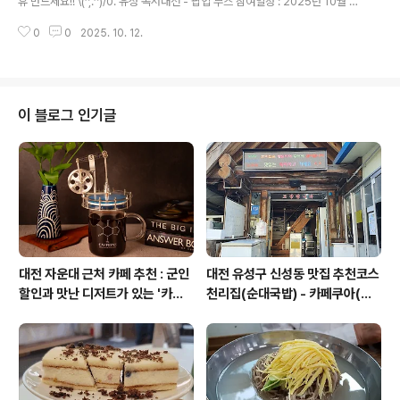
휴 만드세요!! \(^,.^)/​0. 유성 독서대전 - 팝업 부스 참여일정 : 2025년 10월 11
영 및 감독 GV-기타 SF 테마 굿즈 판매 등​#세부 프로그램
일(토) ~ 12일(일)장소 : 유성 유림공원 일대​​1. 즐겁고 신기한 화학실험🌟 #케
(일정)일정1..
0
0
2025. 10. 12.
미케미랩 🧪 with (주)리윤바이오 (8+, 어린이, 청소년 권장)하반기 1회차: 공룡
이 커졌어요! 삼투압 현상 알아보기 🦕📆 날짜: 2025년 10월 18일(토) 오전 1
1시 ~ 오후 12시 30분🎈 체험 내용 🔥공룡 젤리 실험 : 삼투에 따른 공룡 젤리
의 크기 변화를 직접 관찰해보아요. 🐍당근 삼투압 실험 : 설탕을 뿌린 당근에
어떤 변화가 일어나는지 확인해 보세요! ✏️교과 과정 연계 : 물질의 상태, 세포
이 블로그 인기글
의 특성..
대전 자운대 근처 카페 추천 : 군인
대전 유성구 신성동 맛집 추천코스
할인과 맛난 디저트가 있는 '카페
천리집(순대국밥) - 카페쿠아(커
쿠아'
피)