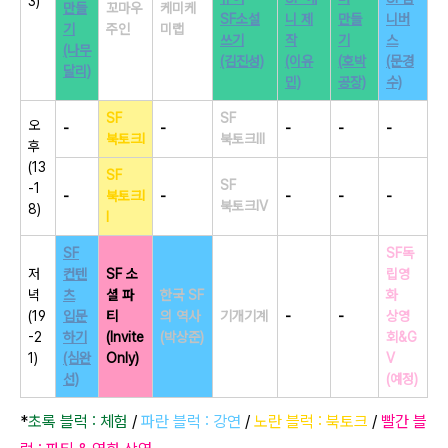
3)
만들
꼬마우
케미케
SF소설
니 제
만들
니버
기
주인
미랩
쓰기
작
기
스
(나무
(김진성)
(이유
(호박
(문경
달리)
민)
공장)
수)
SF
SF
오
-
-
-
-
-
북토크I
북토크III
후
(13
SF
SF
-1
-
북토크I
-
-
-
-
북토크IV
8)
I
SF
SF독
저
컨텐
SF 소
립영
녁
츠
셜 파
한국 SF
화
(19
입문
티
의 역사
기개기계
-
-
상영
-2
하기
(Invite
(박상준)
회&G
1)
(심완
Only)
V
선)
(예정)
*
초록 블럭 : 체험
/
파란 블럭 : 강연
/
노란 블럭 : 북토크
/
빨간 블