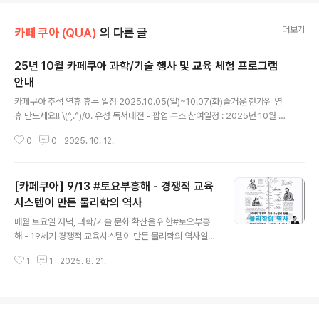
더보기
카페 쿠아 (QUA)
의 다른 글
25년 10월 카페쿠아 과학/기술 행사 및 교육 체험 프로그램
안내
글 내용
카페쿠아 추석 연휴 휴무 일정 2025.10.05(일)~10.07(화)즐거운 한가위 연
휴 만드세요!! \(^,.^)/​0. 유성 독서대전 - 팝업 부스 참여일정 : 2025년 10월 11
일(토) ~ 12일(일)장소 : 유성 유림공원 일대​​1. 즐겁고 신기한 화학실험🌟 #케
0
0
2025. 10. 12.
미케미랩 🧪 with (주)리윤바이오 (8+, 어린이, 청소년 권장)하반기 1회차: 공룡
이 커졌어요! 삼투압 현상 알아보기 🦕📆 날짜: 2025년 10월 18일(토) 오전 1
1시 ~ 오후 12시 30분🎈 체험 내용 🔥공룡 젤리 실험 : 삼투에 따른 공룡 젤리
[카페쿠아] 9/13 #토요부흥해 - 경쟁적 교육
의 크기 변화를 직접 관찰해보아요. 🐍당근 삼투압 실험 : 설탕을 뿌린 당근에
어떤 변화가 일어나는지 확인해 보세요! ✏️교과 과정 연계 : 물질의 상태, 세포
시스템이 만든 물리학의 역사
글 내용
의 특성..
매월 토요일 저녁, 과학/기술 문화 확산을 위한#토요부흥
해 - 19세기 경쟁적 교육시스템이 만든 물리학의 역사일정
: 2025년 09월 13일(토) 11:00 ~ 13:00강사 : 한양대학
1
1
2025. 8. 21.
교 박민아 교수(tvN 벌거벗은 세계사 출연 외 과학책 다수
저술)내용 : 프랑스와 영국의 경쟁적인 과학 교육 제도에 의
해 완성된 고전 물리학, 19세기 천재 과학자들을 낳은 경쟁
적인 과학교육 시스템을 통해 19세기 전자기학과 열역학,