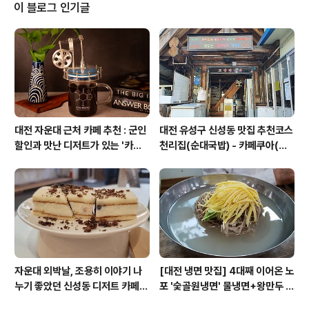
고전역학의 발전과 그 특징 등장소 : 카페쿠아 QUA (대전
이 블로그 인기글
시 유성구 신성로61번안길 53)비용 : 1인당 1만원문의 : 0
42-867-5897 sciencecafekorea@gmail.com신
청 : https://forms.gle/Q7vooY1c8bPmPgJs7#과
학기술사 #역사 #과학..
대전 자운대 근처 카페 추천 : 군인
대전 유성구 신성동 맛집 추천코스
할인과 맛난 디저트가 있는 '카페
천리집(순대국밥) - 카페쿠아(커
쿠아'
피)
자운대 외박날, 조용히 이야기 나
[대전 냉면 맛집] 4대째 이어온 노
누기 좋았던 신성동 디저트 카페
포 '숯골원냉면' 물냉면+왕만두 조
'카페쿠아'
합& 식후 필수 코스 '카페 쿠아'