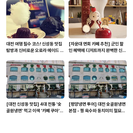
대전 여행 필수 코스! 신성동 맛집
[자운대 면회 카페 추천] 군인 할
탐방과 신비로운 오로라 에이드 체
인 혜택에 디저트까지 완벽한 신성
험
동 카페쿠아(Cafe QUA)
[대전 신성동 맛집] 4대 전통 '숯
[평양냉면 투어] 대전 숯골원냉면
골원냉면' 먹고 이색 '카페 쿠아'로
본점 - 꿩 육수와 동치미의 절묘한
이어지는 실패 없는 하루 코스
경계(식후 디저트는 과학카페 쿠
아)