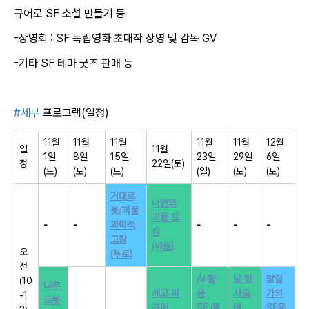
규어로 SF 소설 만들기 등
-상영회 : SF 독립영화 초대작 상영 및 감독 GV
-기타 SF 테마 굿즈 판매 등
#세부
프로그램(일정)
11월
11월
11월
11월
11월
12월
일
11월
1일
8일
15일
23일
29일
6일
정
22일(토)
(토)
(토)
(토)
(일)
(토)
(토)
거대로
나만의
봇/괴물
괴물 도
-
-
과학적
-
-
-
감
고찰
(와트)
오
(투로)
전
AI 활
달 탐
탐험
(10
나무
레고 피
용
사로
가의
-1
로봇
규어
SF 애
버
SF옴