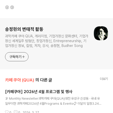
(새창열림)
로그 정보
송정현의 변태적 활동
과학카페 쿠아 QUA, 게러지엠, 기업가정신 문화센터, 기업가
정신 세계일주 탐험단, 창업가정신, Entrepreneurship, 기
업가정신 정보, 칼럼, 저자, 강사, 송정현, Budher Song
구독하기
더보기
카페 쿠아 (QUA)
의 다른 글
[카페쿠아] 2026년 4월 프로그램 및 행사
글 내용
🔭 Monthly Newsletter과학카페 쿠아(QUA)대전 유성구 신성동 · 국내 유
일무이한 과학카페2026년 4월Programs & Events📋 이달의 일정3.24~
5.03특별기획전시 — 과학하는 예술가, 예술하는 과학자04/04 (토) AM놀만
0
0
2026. 3. 27.