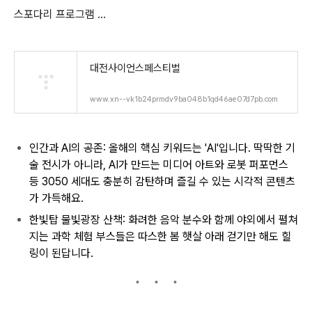
스포다리 프로그램 ...
대전사이언스페스티벌
www.xn--vk1b24prmdv9ba048b1qd46ae07d7pb.com
인간과 AI의 공존: 올해의 핵심 키워드는 'AI'입니다. 딱딱한 기
술 전시가 아니라, AI가 만드는 미디어 아트와 로봇 퍼포먼스
등 3050 세대도 충분히 감탄하며 즐길 수 있는 시각적 콘텐츠
가 가득해요.
한빛탑 물빛광장 산책: 화려한 음악 분수와 함께 야외에서 펼쳐
지는 과학 체험 부스들은 따스한 봄 햇살 아래 걷기만 해도 힐
링이 된답니다.