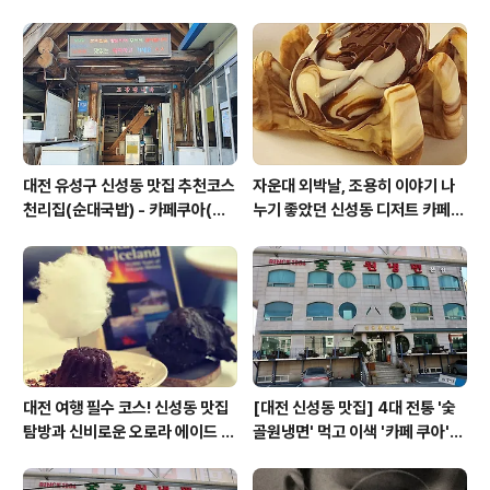
쿠아'
합& 식후 필수 코스 '카페 쿠아'
대전 유성구 신성동 맛집 추천코스
자운대 외박날, 조용히 이야기 나
천리집(순대국밥) - 카페쿠아(커
누기 좋았던 신성동 디저트 카페
피)
'카페쿠아'
대전 여행 필수 코스! 신성동 맛집
[대전 신성동 맛집] 4대 전통 '숯
탐방과 신비로운 오로라 에이드 체
골원냉면' 먹고 이색 '카페 쿠아'로
험
이어지는 실패 없는 하루 코스