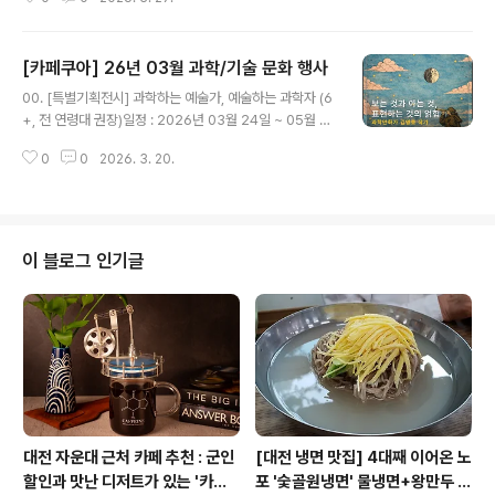
워크샵 22회 — 케이팝데몬헌터스 과학 해설04/04 (토) PM콰이살롱 1회 —
나만의 에이전트 오픈클로04/11 (토) AM꼬마우주인 23회 — 별 만드는 레시
피 탐구04/11 (토) 낮[후원행사] 유리스나잇코리아 2026 — Moon Walk0
[카페쿠아] 26년 03월 과학/기술 문화 행사
4/11 (토) PM매월체험 — 예술가의 아나토미 드로잉04/18 (토) AM케미케미
글 내용
랩 — 브릭스-라우셔 진동 반응04/18 (토) 종일꿈돌이과학열차 — 사이언스
00. [특별기획전시] 과학하는 예술가, 예술하는 과학자 (6
캠프 당일04/18 (토) PM히든피겨스 — ..
+, 전 연령대 권장)일정 : 2026년 03월 24일 ~ 05월 0
3일내용 : 《과학하는 예술가, 예술하는 과학자》는 과학과
0
0
2026. 3. 20.
예술의 경계를 보여주는 전시가 아니라, 그 경계가 흔들리
는태도와 과정을 전시하는 프로젝트입니다. 본 전시에서
과학·기술과 예술(만화·일러스트 등)이 만나는 지점을 ‘결
합’이아닌 사고 방식의 전도(轉倒)라는 관점에서 탐구하고
자 합니다.​​00. 파이데이(Pi-Day) 기념 이벤트 (6세+ 전
이 블로그 인기글
연령대)일정 : 2026년 03월 14일(토) 미션 : 파이데이 기
념 이벤트(기념품 증정)1. Pi 소수점 자릿수 외우기2. 스톱
워치 Pi초 맞추기​​어린이와 청소년들을 위한 천문/우주 강
연/체험01. #꼬마우주인 22회차 : 남극에..
대전 자운대 근처 카페 추천 : 군인
[대전 냉면 맛집] 4대째 이어온 노
할인과 맛난 디저트가 있는 '카페
포 '숯골원냉면' 물냉면+왕만두 조