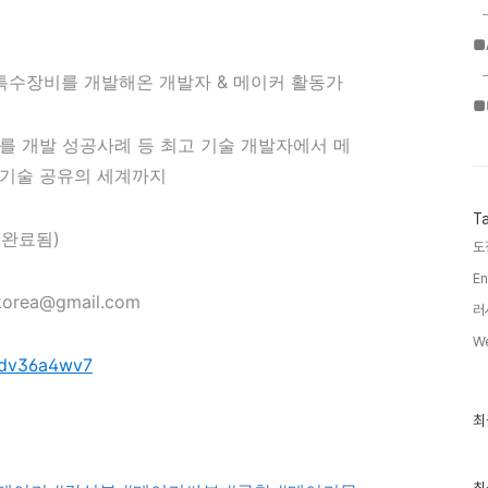
■
 특수장비를 개발해온 개발자 & 메이커 활동가
■
를 개발 성공사례 등 최고 기술 개발자에서 메
 기술 공유의 세계까지
T
 완료됨)
도
En
korea@gmail.com
러
We
Zdv36a4wv7
최
최
근
글
과
인