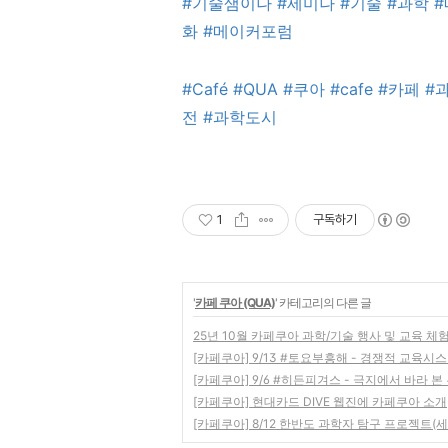
#기술샘이나
#세미나
#기술
#과학
화
#메이커포럼
#Café
#QUA
#쿠아
#cafe
#카페
#
전
#과학도시
1
구독하기
'
카페 쿠아 (QUA)
' 카테고리의 다른 글
25년 10월 카페쿠아 과학/기술 행사 및 교육 체
[카페쿠아] 9/13 #토요부흥해 - 경쟁적 교육
[카페쿠아] 9/6 #히든피겨스 - 극지에서 바라 본
[카페쿠아] 현대카드 DIVE 웹진에 카페쿠아 소개
[카페쿠아] 8/12 한반도 과학자 탐구 프로젝트(