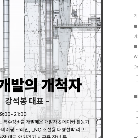
기
■
카
■
W
D
■