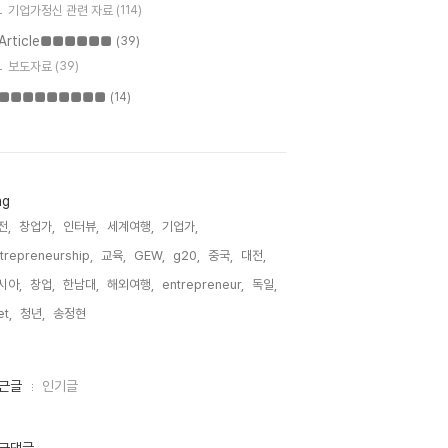
기업가정신 관련 자료
(114)
Article■■■■■■
(39)
보도자료
(39)
■■■■■■■■■
(14)
ag
전,
창업가,
인터뷰,
세계여행,
기업가,
trepreneurship,
교육,
GEW,
g20,
중국,
대전,
시아,
창업,
한남대,
해외여행,
entrepreneur,
독일,
t,
청년,
송정현,
근글
인기글