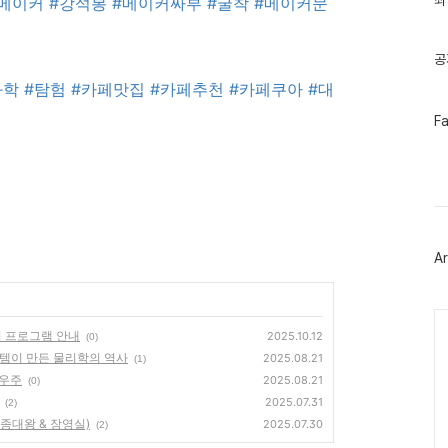
최
#메이커
#강석봉
#메이커싸부
#굴착
#메이커문
기
글
공
과학
#탐험
#카페맛집
#카페추천
#카페쿠아
#대
페
F
이
스
북
트
위
터
플
러
Ar
그
인
Ca
험 프로그램 안내
2025.10.12
(0)
시스템이 만든 물리학의 역사
2025.08.21
(1)
 우주
2025.08.21
(0)
2025.07.31
(2)
세종대왕 & 장영실)
2025.07.30
(2)