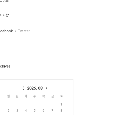
근댓글
지사항
acebook
Twitter
chives
lendar
2026. 08
일
월
화
수
목
금
토
1
2
3
4
5
6
7
8