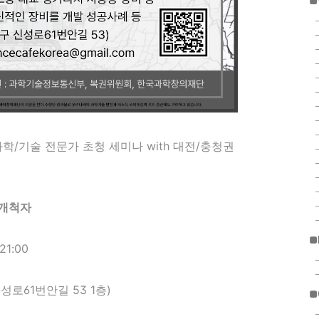
■
학/기술 전문가 초청 세미나 with 대전/충청권
 개척자
■
21:00
성로61번안길 53 1층)
■