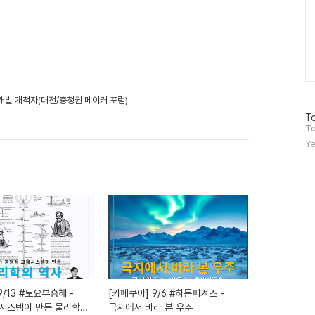
 개발 개척자(대전/충청권 메이커 포럼)
방
To
문
To
자
Ye
수
9/13 #토요부흥해 -
[카페쿠아] 9/6 #히든피겨스 -
시스템이 만든 물리학의
극지에서 바라 본 우주