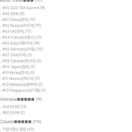
World Travel■■■
(117)
#00 G20 YEA Summit
(8)
#00 GEW
(8)
#01 China(중국)
(10)
#02 Russia(러시아)
(19)
#03 UK(영국)
(17)
#04 France(프랑스)
(13)
#05 Italy(이탈리아)
(18)
#06 Germany(독일)
(20)
#07 USA(미국)
(2)
#08 Canada(캐나다)
(0)
#09 Japan(일본)
(2)
#10 Korea(한국)
(0)
#11 Mexico(멕시코)
(0)
#12 Malaysia(말레이)
(0)
#13 Singapore(싱가폴)
(0)
Interview■■■■■
(19)
국내 인터뷰
(13)
해외 인터뷰
(2)
Column■■■■■
(174)
기업가정신 칼럼
(60)