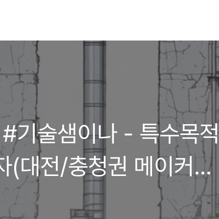
6 #기술샘이나 - 특수목
자(대전/충청권 메이커