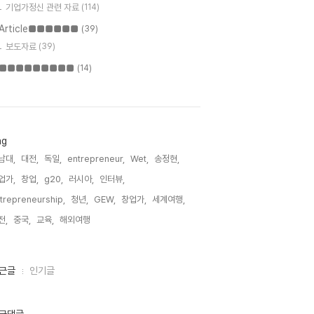
기업가정신 관련 자료
(114)
Article■■■■■■
(39)
보도자료
(39)
■■■■■■■■■
(14)
ag
남대,
대전,
독일,
entrepreneur,
Wet,
송정현,
업가,
창업,
g20,
러시아,
인터뷰,
trepreneurship,
청년,
GEW,
창업가,
세계여행,
전,
중국,
교육,
해외여행,
근글
인기글