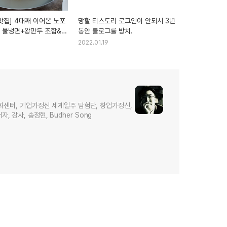
맛집] 4대째 이어온 노포
망할 티스토리 로그인이 안되서 3년
' 물냉면+왕만두 조합&
동안 블로그를 방치.
스 '카페 쿠아'
2022.01.19
화센터, 기업가정신 세계일주 탐험단, 창업가정신,
저자, 강사, 송정현, Budher Song