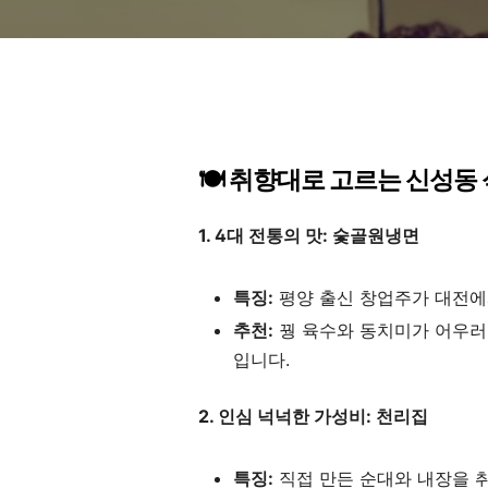
🍽️ 취향대로 고르는 신성동
1. 4대 전통의 맛: 숯골원냉면
특징:
평양 출신 창업주가 대전에
추천:
꿩 육수와 동치미가 어우
입니다.
2. 인심 넉넉한 가성비: 천리집
특징:
직접 만든 순대와 내장을 취