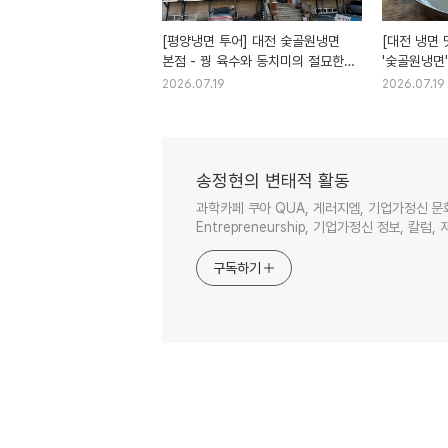
[평양냉면 투어] 대전 숯골원냉면
[대전 냉면 
본점 - 꿩 육수와 동치미의 절묘한
'숯골원냉면
경계(식후 디저트는 과학카페 쿠아)
식후 필수 코
2026.07.19
2026.07.19
송정현의 변태적 활동
과학카페 쿠아 QUA, 게러지엠, 기업가정신 문
Entrepreneurship, 기업가정신 정보, 칼럼, 
구독하기