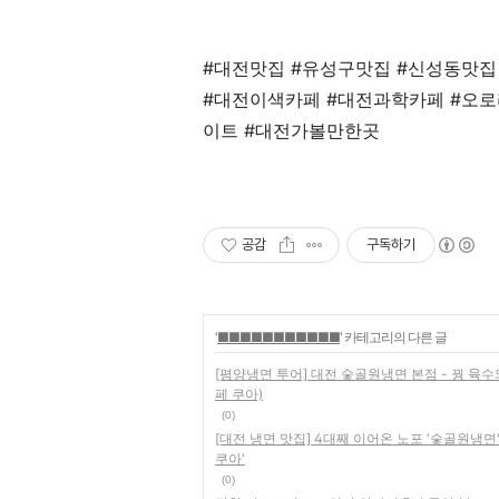
#대전맛집 #유성구맛집 #신성동맛집
#대전이색카페 #대전과학카페 #오로
이트 #대전가볼만한곳
공감
구독하기
'
■■■■■■■■■■■
' 카테고리의 다른 글
[평양냉면 투어] 대전 숯골원냉면 본점 - 꿩 육
페 쿠아)
(0)
[대전 냉면 맛집] 4대째 이어온 노포 '숯골원냉면
쿠아'
(0)