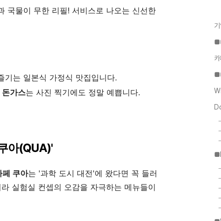
과 국물이 무한 리필! 서비스로 나오는 신선한
기
■
카
■
기는 일본식 가정식 맛집입니다.
W
한
돈가스
는 사진 찍기에도 정말 예쁩니다.
D
쿠아(QUA)'
■
카페 쿠아
는 '과학 도시 대전'에 왔다면 꼭 들러
니라 실험실 컨셉의 오감을 자극하는 메뉴들이