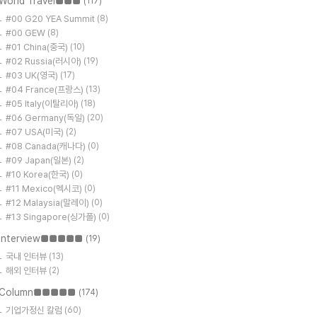
World Travel■■■
(117)
#00 G20 YEA Summit
(8)
#00 GEW
(8)
#01 China(중국)
(10)
#02 Russia(러시아)
(19)
#03 UK(영국)
(17)
#04 France(프랑스)
(13)
#05 Italy(이탈리아)
(18)
#06 Germany(독일)
(20)
#07 USA(미국)
(2)
#08 Canada(캐나다)
(0)
#09 Japan(일본)
(2)
#10 Korea(한국)
(0)
#11 Mexico(멕시코)
(0)
#12 Malaysia(말레이)
(0)
#13 Singapore(싱가폴)
(0)
Interview■■■■■
(19)
국내 인터뷰
(13)
해외 인터뷰
(2)
Column■■■■■
(174)
기업가정신 칼럼
(60)