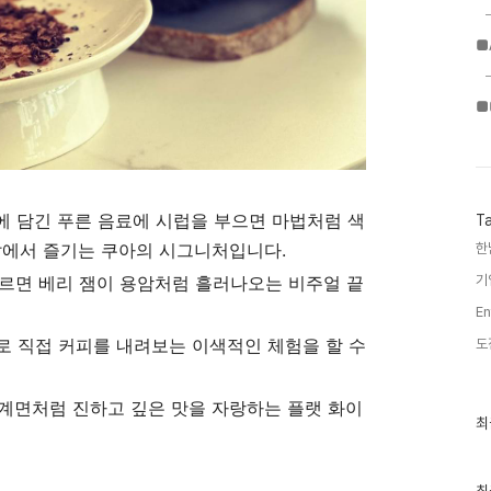
■
■
 담긴 푸른 음료에 시럽을 부으면 마법처럼 색
T
눈앞에서 즐기는 쿠아의 시그니처입니다.
한
기
르면 베리 잼이 용암처럼 흘러나오는 비주얼 끝
En
로 직접 커피를 내려보는 이색적인 체험을 할 수
도
계면처럼 진하고 깊은 맛을 자랑하는 플랫 화이
최
최
근
글
과
인