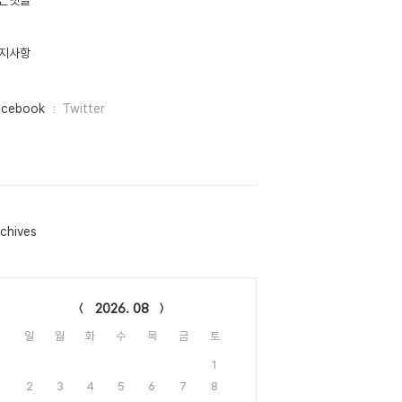
근댓글
지사항
acebook
Twitter
chives
lendar
2026. 08
일
월
화
수
목
금
토
1
2
3
4
5
6
7
8