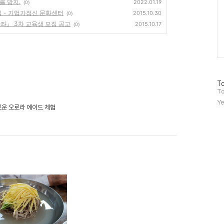
를 방치.
2022.01.19
(0)
집 - 기업가정신 문화센터
2015.10.30
(0)
강좌』 3차 교육생 모집 공고
2015.10.17
(0)
방
To
문
To
자
Ye
수
로운 오로라 에이드 체험