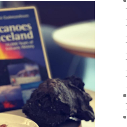
■
■
■