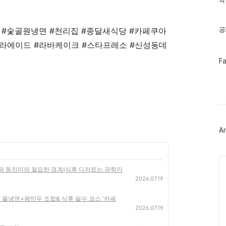
최
기
글
공
 #숯골원냉면 #천리집 #종달새식당 #카페쿠아
라에이드 #라바케이크 #스타프레소 #신성동데
페
F
이
스
북
트
위
터
플
러
Ar
그
인
Ca
수와 동치미의 절묘한 경계(식후 디저트는 과학카
2026.07.19
' 물냉면+왕만두 조합& 식후 필수 코스 '카페
2026.07.19