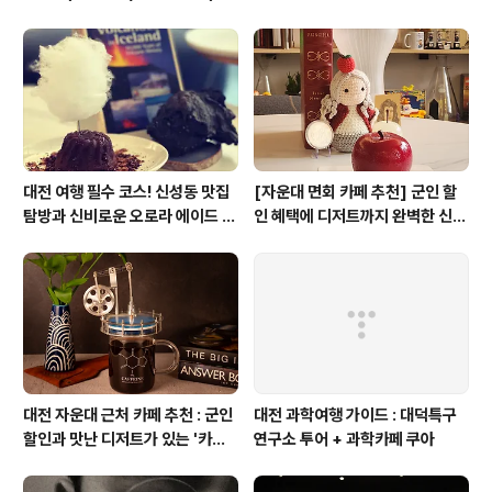
피)
합& 식후 필수 코스 '카페 쿠아'
대전 여행 필수 코스! 신성동 맛집
[자운대 면회 카페 추천] 군인 할
탐방과 신비로운 오로라 에이드 체
인 혜택에 디저트까지 완벽한 신성
험
동 카페쿠아(Cafe QUA)
대전 자운대 근처 카페 추천 : 군인
대전 과학여행 가이드 : 대덕특구
할인과 맛난 디저트가 있는 '카페
연구소 투어 + 과학카페 쿠아
쿠아'