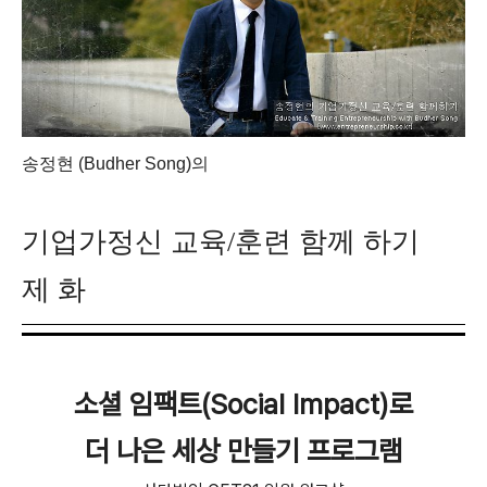
송정현 (Budher Song)
의
기
업가정신 교육/훈련 함께
하기
제 화
소셜 임팩트(Social Impact)로
더 나은 세상 만들기 프로그램