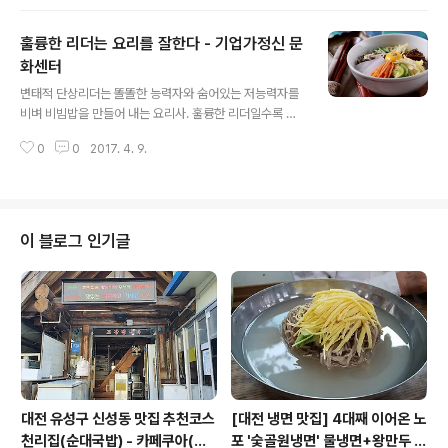
Facebook)기업가정신 문화센터[Entrepreneurial Culture Center] *Ho
mepage : www.wet.or.kr*Twitter : @ECultureCenter*Facebook :
훌륭한 리더는 요리를 잘한다 - 기업가정신 문
문화센터 / 연극 / 다큐 / 사진 / 뮤직G20 청년 창업가들의 창업과 도전 사례 인
터뷰집심장이 원하는 대로 움직여라 (영진미디어 2015)기술창업자..
화센터
글 내용
변태적 단상리더는 똘똘한 능력자와 숨어있는 저능력자를
비벼 비빔밥을 만들어 내는 요리사. 훌륭한 리더일수록 조
직 내 단기적 계산에 집중하는 능력자와 부족함을 숨기고
0
0
2017. 4. 9.
있는 저능력자를 비벼 하나의 음식으로 내놓는 활동을 잘
한다. 무척이나 공감되는 항목.리더는 사람을 가르치고, 뛰
어난 리더는 사람을 절박함 바로 거기까지 데려다 놓는다.
라는 표현은 나 정도의 세대에서만 공감이 가능한 것 같기
도 하다. X세대 이후에는 사람들을 절벽으로 모는 것을 좋
이 블로그 인기글
아하지 않더라는 것. 이런 절박함으로 내몰려도 큰 불만 없
이 갖은 고생에서 해답을 찾고 엄청난 힘을 발휘하는 것은
아마 우리 세대가 마지막인 것 같다. 단기적인 계산이 빠른
똘똘한 척하는 능력자와 아직은 실제 업무에서 비리비리한
저능력자들을 어떻게 하면 잘 비벼내서 ..
대전 유성구 신성동 맛집 추천코스
[대전 냉면 맛집] 4대째 이어온 노
천리집(순대국밥) - 카페쿠아(커
포 '숯골원냉면' 물냉면+왕만두 조