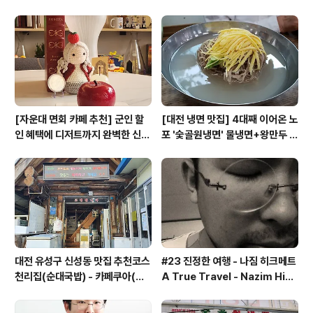
쿠아'
[자운대 면회 카페 추천] 군인 할
[대전 냉면 맛집] 4대째 이어온 노
인 혜택에 디저트까지 완벽한 신성
포 '숯골원냉면' 물냉면+왕만두 조
동 카페쿠아(Cafe QUA)
합& 식후 필수 코스 '카페 쿠아'
대전 유성구 신성동 맛집 추천코스
#23 진정한 여행 - 나짐 히크메트
천리집(순대국밥) - 카페쿠아(커
A True Travel - Nazim Hik
피)
met - 기업가정신 세계일주