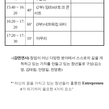
15:40 ~ 16:
(2
부
)
앙
(Ent)!
토크 콘
40‘
20
서트
16:20 ~ 17:
60‘
(3
부
)
네트워킹 파티
20
17:20 ~ 17:
10‘
마무리
30
◦
(
강연연사
)
창업이 아닌 다양한 분야에서 스스로의 길을 개
척하고 있는 가치를 만들고 있는 청년들로 구성(김소
영, 김태림, 안영일, 천영환)
*
Entrepreneu
“
자신의 꿈을 가지고 있는 청년들이 훌륭한
r
가 되기까지 필요한
4
가지 요소
”