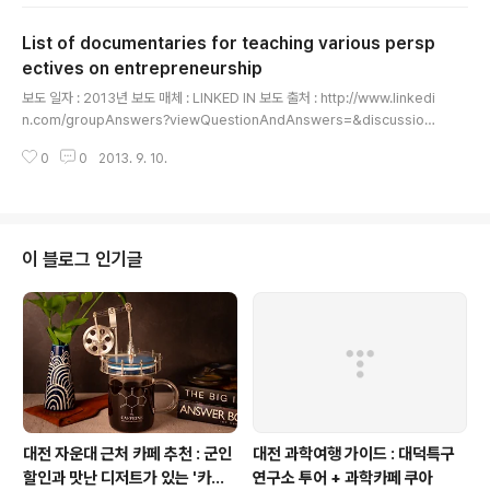
을 이론과 실습을 통해 학습할 수 있는 한국 유일의 창업 교
육 프로그램입니다. 게다가, 실제 시제품 제작 전문가 + 디
List of documentaries for teaching various persp
자이너 + CAD/CAM 전문가와 함께 시제품 개발을 진행
하는 협업 수업까지! 본 프로그램을 수강하게 되면, 실험용
ectives on entrepreneurship
글 내용
시제품을 제작 + 고객 인터뷰 + 이해관계자 니즈 파악 +
보도 일자 : 2013년 보도 매체 : LINKED IN 보도 출처 : http://www.linkedi
비지니스 모델 개발을 경험해보고 역량을 구축하실 수 있
n.com/groupAnswers?viewQuestionAndAnswers=&discussionI
습니다. 수업은 워크샵 방식으로 실습 중심으로 진행되며,
D=261579177&gid=2342990&trk=eml-anet_dig-b_nd-pst_ttle-
이를 위한 실무적인 방법론을 적절하게 학습할 수 있도록
0
0
2013. 9. 10.
cn&fromEmail=&ut=0wHPtaXMczFBU1 창업/기업가정신 관련 정보 #Li
구성하였습니다. ○ 부트캠프(안)일차구..
st of documentaries for teaching various perspectives on entrep
reneurship List of documentaries for teaching various perspecti
ves on entrepreneurshipRay GarciaEntrepreneur, new valu..
이 블로그 인기글
대전 자운대 근처 카페 추천 : 군인
대전 과학여행 가이드 : 대덕특구
할인과 맛난 디저트가 있는 '카페
연구소 투어 + 과학카페 쿠아