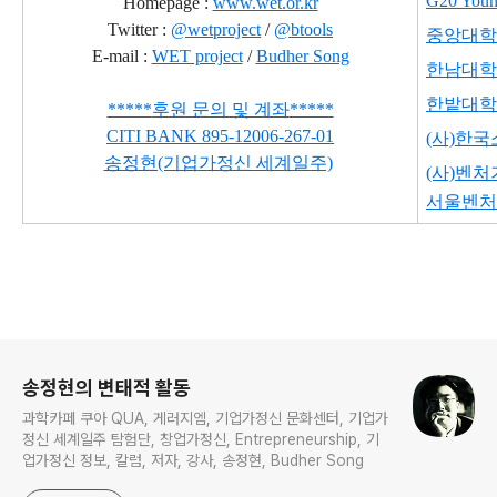
G20 Young
Homepage :
www.wet.or.kr
Twitter :
@wetproject
/
@btools
중앙대학
E-mail :
WET project
/
Budher Song
한남대학
한밭대학
*****
후원 문의 및 계좌
*****
CITI BANK
895-12006-267-01
(사)한
송정현(기업가정신 세계일주)
(사)벤
서울벤처
로그 정보
송정현의 변태적 활동
과학카페 쿠아 QUA, 게러지엠, 기업가정신 문화센터, 기업가
정신 세계일주 탐험단, 창업가정신, Entrepreneurship, 기
업가정신 정보, 칼럼, 저자, 강사, 송정현, Budher Song