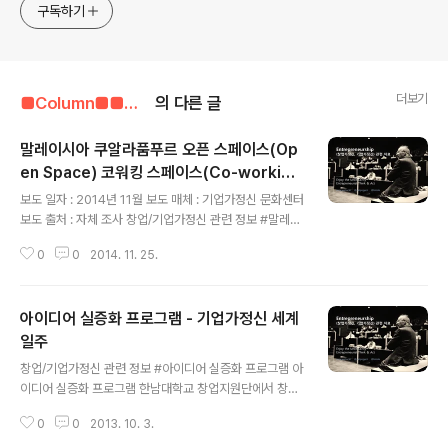
구독하기
더보기
■Column■■■■■/기업가정신 관련 자료
의 다른 글
말레이시아 쿠알라품푸르 오픈 스페이스(Op
en Space) 코워킹 스페이스(Co-workion
글 내용
g Space) 현황 - 기업가정신 문화센터
보도 일자 : 2014년 11월 보도 매체 : 기업가정신 문화센터
보도 출처 : 자체 조사 창업/기업가정신 관련 정보 #말레이
시아 쿠알라품푸르에 위치한 오픈 스페이스 또는 코워킹
0
0
2014. 11. 25.
스페이스 현황 말레이시아 쿠알라품푸르 오픈 스페이스(O
pen Space)코워킹 스페이스(Co-workiong Space)
현황 ○ 1337 VENTURES -Contact : http://www.13
아이디어 실증화 프로그램 - 기업가정신 세계
37ventures.net정부에서 지원하는 1337 VENTURES
는 말레이시아의 대표적인 Accelerator기관으로 아이디
일주
글 내용
어를 비즈니스모델화 하여 app 개발 및 시제품 제작을 지
창업/기업가정신 관련 정보 #아이디어 실증화 프로그램 아
원하는 기관. 건물에는 app개발 및 창업을 위한 모든 프로
이디어 실증화 프로그램 한남대학교 창업지원단에서 창업
그램과 시설이 있어 논스톱 프로그램을 자랑하고 있음. 모
가들의 역량강화에 도움될만한 "아이디어 실증화 교육 프
바일 게임을 선호하지만 하드웨어 다양한..
0
0
2013. 10. 3.
로그램"을 실시합니다.린 스타트업과 서비스 디자인 개념