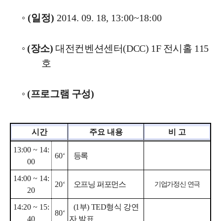
◦
(
일정
)
2014. 09. 18, 13:00~18:00
◦
(
장소
)
대전컨벤션센터
(DCC) 1F 전시홀 115
호
◦
(
프로그램 구성
)
시간
주요 내용
비 고
13:00 ~ 14:
60‘
등록
00
14:00 ~ 14:
20‘
오프닝 퍼포먼스
기업가정신 연극
20
14:20 ~ 15:
(1
부
) TED
형식 강연
80‘
40
자 발표