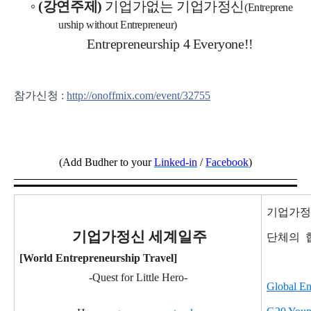
◦
(
강연주제
)
기업가없는 기업가정신
(Entreprene
urship without Entrepreneur)
Entrepreneurship 4 Everyone!!
참가신청 :
http://onoffmix.com/event/32755
(Add Budher to your
Linked-in
/
Facebook
)
기업가정
기
업가정신 세계일주
단체의
[World Entrepreneurship Travel]
-Quest for Little Hero-
Global En