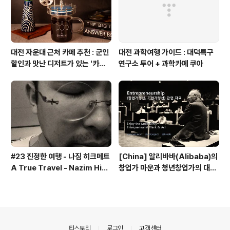
대전 자운대 근처 카페 추천 : 군인
대전 과학여행 가이드 : 대덕특구
할인과 맛난 디저트가 있는 '카페
연구소 투어 + 과학카페 쿠아
쿠아'
#23 진정한 여행 - 나짐 히크메트
[China] 알리바바(Alibaba)의
A True Travel - Nazim Hik
창업가 마운과 청년창업가의 대담
met - 기업가정신 세계일주
내용 - 기업가정신 세계일주
의안내
티스토리
로그인
고객센터