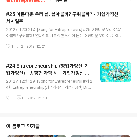
■Entrepreneur■■■/Entrepreneur's Song
의 다른 글
#25 아름다운 우리 삶. 삶아볼까? 구워볼까? - 기업가정신
세계일주
글 내용
2012년 12월 21일 [Song for Entrepreneurs] #25 아름다운 우리 삶.삶
아볼까? 구워볼까? 연말이 되니 이상한 생각이 든다. 아름다운 우리 삶. 삶아볼
까? 구워볼까? (미완성 작) 變態 송정현 우리 삶. 그 자체로서 아름답긴 하지만,
1
2
2012. 12. 21.
나는 좀 더 아름답게 살고 싶다.이것은 인간만이 가질 수 있는 사고의 사치인가?
동물적 욕망인가? 그리고,그것은 삶 자체를 아름답게 해야하는 것일까? 아니면,
삶 자체를 아름답게 바라봐야 하는 것일까? 이런,우리의 생각과 사고는 무엇으
#24 Entrepreneurship (창업가정신, 기
로 결정되어 지는 것인가? (Add Budher to your Linked-in / Facebook)
기업가정신 세계일주 [World Entrepreneurship Travel] -Quest for Litt
업가정신) - 송정현 자작 시 - 기업가정신 세
글 내용
le Hero..
계일주
2012년 12월 12일 [Song for Entrepreneurs] #제 2
4화 Entrepreneurship(창업가정신, 기업가정신) Drea
m painter 박종신 작가님에게 몽력(Dream Calendar)
3
0
2012. 12. 18.
을 제작하신다기에.. 내 꿈에 대한 몽력을 의뢰를 드렸다.
작가님은 매월 마다 한 명의 꿈을 그림으로 그려서 1월~12
월까지 그 꿈을 달력으로 제작하고 있다. (그림 : 몽력 1월,
Dream Painter 박종신 작) 나는‘기업가정신으로 꿈과 희
망을 실현’이라는 주제로 푸르른 6월달에 그려 달라고 부
이 블로그 인기글
탁드렸다. 드림페인터 박종신 작가님이 그림 작업을 위해
내게 시를 부탁하셨는데.. 나는 '기업가정신'이라는 제목으