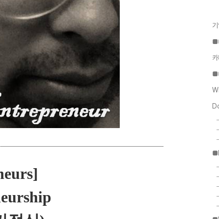
기
■
카
■
W
D
■
neurs]
eurship