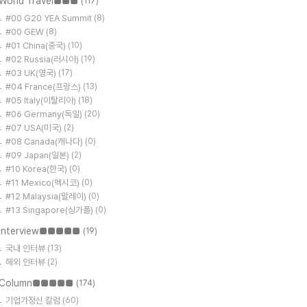
World Travel■■■
(117)
#00 G20 YEA Summit
(8)
#00 GEW
(8)
#01 China(중국)
(10)
#02 Russia(러시아)
(19)
#03 UK(영국)
(17)
#04 France(프랑스)
(13)
#05 Italy(이탈리아)
(18)
#06 Germany(독일)
(20)
#07 USA(미국)
(2)
#08 Canada(캐나다)
(0)
#09 Japan(일본)
(2)
#10 Korea(한국)
(0)
#11 Mexico(멕시코)
(0)
#12 Malaysia(말레이)
(0)
#13 Singapore(싱가폴)
(0)
Interview■■■■■
(19)
국내 인터뷰
(13)
해외 인터뷰
(2)
Column■■■■■
(174)
기업가정신 칼럼
(60)