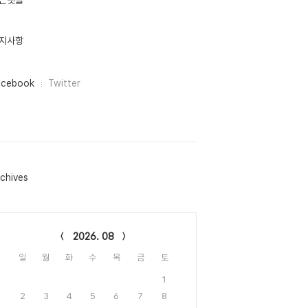
근댓글
지사항
acebook
Twitter
chives
lendar
2026. 08
일
월
화
수
목
금
토
1
2
3
4
5
6
7
8