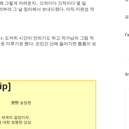
최
왜 그렇게 어려운지.. 끄적이다 끄적이다 몇 일
기
글
랴부랴 그 날 정리해서 보내드렸다. 아직 미완성 작
공
페
F
, 도저히 시간이 안되기도 하고 작가님의 그림 작
이
스
날로 미루기로 했다. 조만간 산에 들어가면 틈틈이 보
북
트
위
터
플
러
Ar
그
인
ip]
Ca
정현
 세계의 갈망이자,
 대한 엉뚱한 상상.