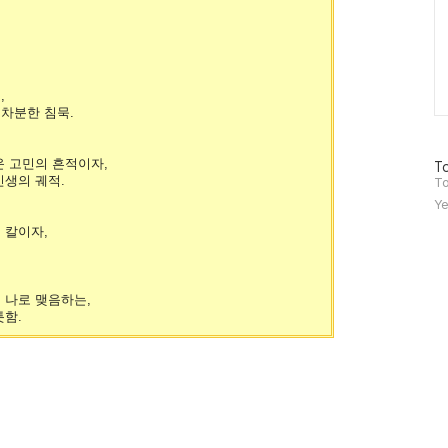
,
차분한 침묵.
운 고민의 흔적이자,
방
To
인생의 궤적.
문
To
자
Ye
수
 칼이자,
 나로 맺음하는,
틋함.