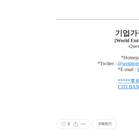
기업가
[World Ent
-Ques
*Homepa
*Twitter :
@wetproje
*E-mail :
***
**
후원
CITI BA
3
구독하기