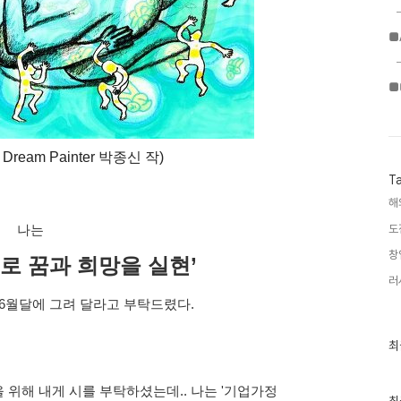
■
■
 Dream Painter 박종신 작)
T
해
도
나는
창
로 꿈과 희망을 실현’
러
6월달에 그려 달라고 부탁드렸다.
최
최
근
글
과
기업가정
위해 내게 시를 부탁하셨는데.. 나는 '
인