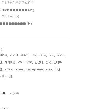
기업가정신 관련 자료
(114)
Article■■■■■■
(39)
보도자료
(39)
■■■■■■■■■
(14)
ag
외여행,
기업가,
송정현,
교육,
GEW,
청년,
창업가,
전,
세계여행,
Wet,
g20,
한남대,
중국,
인터뷰,
업,
entrepreneur,
Entrepreneurship,
대전,
시아,
독일,
근글
인기글