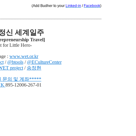
(Add Budher to your
Linked-in
/
Facebook
)
정신 세계일주
repreneurship Travel]
t for Little Hero-
ge :
www.wet.or.kr
ct
/
@btools
/
@ECultureCenter
WET project
/
송정현
 문의 및 계좌
*
*
***
NK
895-12006-267-01