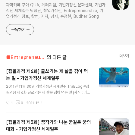
과학카페 쿠아 QUA, 게러지엠, 기업가정신 문화센터, 기업가
정신 세계일주 탐험단, 창업가정신, Entrepreneurship, 기
업가정신 정보, 칼럼, 저자, 강사, 송정현, Budher Song
구독하기
더보기
■Entrepreneur■■■/Entrepreneur's Way
의 다른 글
[집필과정 제6화] 글쓰기는 제 살을 갉아 먹
는 일 - 기업가정신 세계일주
글 내용
2011년 11월 30일 기업가정신 세계일주 TraBLog #집
필과정 제 6화 글쓰기는 제 살을 갉아 먹는 일 (사진 : 너바
나, 델럭시 에디션 앨범 자켓) 글 쓰는 작업은 어쩌면 제 살
1
0
2011. 12. 1.
을 갉아 종이에 덕지덕지 붙이는 것일지도 모른다는 생각
이 문득 들었다. 나는 두 권만 더 쓰면 몸이 남아나질 않을
것 같다. 오랫동안 장수하면서 대작을 수도 없이 써내는 이
[집필과정 제5화] 꿈작가와 나눈 꿈같은 꿈의
들은, 아마 우주에서 왔을지도 모른다. 글쟁이들이 참으로
존경스러운, 비 내리는 새벽이다. (Add Budher to your
대화 - 기업가정신 세계일주
글 내용
Linked-in / Facebook) 기업가정신 세계일주 [World