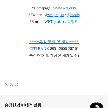
*Homepage :
www.wet.or.kr
*Twitter :
@wetproject
/
@btools
*E-mail :
WET project
/
송정현
***
**
후원 문의 및 계좌
*
*
***
CITI BANK
895-12006-267-01
송정현(기업가정신 세계일주)
(새창열림)
로그 정보
송정현의 변태적 활동