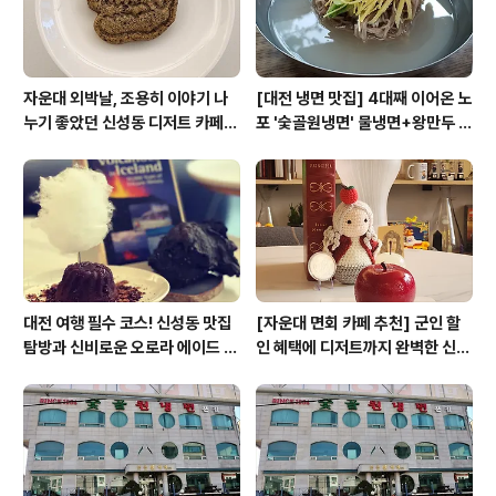
자운대 외박날, 조용히 이야기 나
[대전 냉면 맛집] 4대째 이어온 노
누기 좋았던 신성동 디저트 카페
포 '숯골원냉면' 물냉면+왕만두 조
'카페쿠아'
합& 식후 필수 코스 '카페 쿠아'
대전 여행 필수 코스! 신성동 맛집
[자운대 면회 카페 추천] 군인 할
탐방과 신비로운 오로라 에이드 체
인 혜택에 디저트까지 완벽한 신성
험
동 카페쿠아(Cafe QUA)