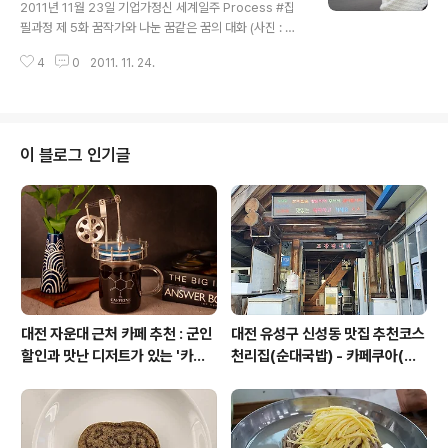
2011년 11월 23일 기업가정신 세계일주 Process #집
Entrepreneurship Travel] -Quest for Little Hero
필과정 제 5화 꿈작가와 나눈 꿈같은 꿈의 대화 (사진 : 드
- *Homepage : www.wet.or.kr *Twitter : @..
림페인터 박종신 샘이 찍어준 몇 일 전 나의 모습) #4890
4
0
2011. 11. 24.
12 글을 쓰기 위한 종신이 형님의 한마디 조언. "신선할 때
빨리 써라" #58902 좋은 작품을 만들기 위해서는 한동안
그 욕구나 감정을 꾹꾹 눌러야 할 필요성도 있다. (꾹꾹 눌
러 응축시켜 터트리는 방법) 목숨을 건 절실함이 있다면 어
떻게든 표현이 되는 것. 절실하기가 힘든데, 그 작품 속에
이 블로그 인기글
꾹꾹 눌러, 구겨넣은 절실함은 누구나 알아본다.예전에 SN
A에서 나의 발표를 듣고 대학생도 한 눈에 그 가벼움을 알
아보지 않았는가? 그때 참 부끄러웠다. 짧은 시간이지만,
절실함을 담을 수 있는 것. 그것이 필요했던 것인데, 그것..
대전 자운대 근처 카페 추천 : 군인
대전 유성구 신성동 맛집 추천코스
할인과 맛난 디저트가 있는 '카페
천리집(순대국밥) - 카페쿠아(커
쿠아'
피)