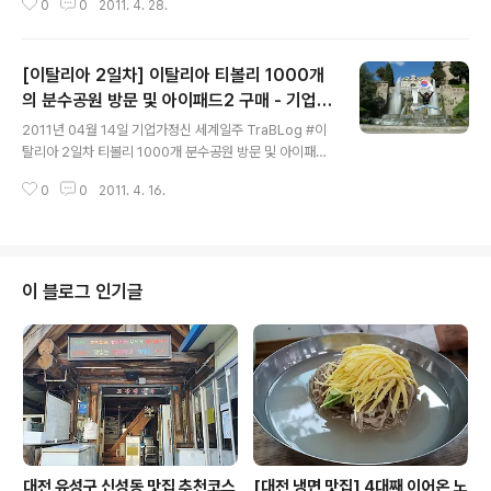
0
0
2011. 4. 28.
세팅을 했다. 솔직히 나는 아이폰과 아이패드에 왜 열광하
는지는 잘 모르겠다. 그렇게 밤새 줄을 서서 살만큼의 가치
는 나에게는 그 정도 가치로 다가오진 않는다. 내가 애플빠
[이탈리아 2일차] 이탈리아 티볼리 1000개
가 아니기도 하거니와 솔직히 아이폰 3Gs, 아이폰4도 불
편한 점이 많았다. 내 욕구를 채워주지 못했기 때문에, 아이
의 분수공원 방문 및 아이패드2 구매 - 기업가
글 내용
폰에 대해 그다지 큰 메리트는 없다. 내가 그래도 아이폰을
정신 세계일주
2011년 04월 14일 기업가정신 세계일주 TraBLog #이
썼던 이유는 현재 런칭되어 있는 스마트폰 중에서는 가장
탈리아 2일차 티볼리 1000개 분수공원 방문 및 아이패드
덜 불편하다는 느낌을 받았기 때문이다. 아이패드2는 나에
2 구매 오늘은 오전에 이탈리아 청년 창업가를 연결시켜주
겐 그저 아이폰4의 4배의 화면크기를 가진 기계정도로 다
0
0
2011. 4. 16.
는 Anna에게 이멜을 보내고, 개별적으로 인터뷰 소개를
가온다. 나는 개인적으로 ..
해줄 수 있는 사람들에게 연락을 해놓고 난 뒤, 오후에는 아
이패드를 사러 갔다. 애플스토어에서 가까운 관광지로 주
변 사람들의 추천을 받은 티볼리(분수공원)도 함께 다녀왔
다. 어제 김종협 작가님에게 조언을 얻은 매장에 가서 저렴
이 블로그 인기글
한 점심이 있나 없나 찾아보러 테르미니 역 지하상가의 슈
퍼마켓에 들렀다. 겉모양은 슈퍼마켓 같지 않고 전자상점
같은데 앞에 진열장만 전자 제품이 있고, 안쪽은 모두 SS
M과 비슷하게 구성되어 있었다. 우리 3명 점심값으로 음
료수 포함 6~7유로 정도를 썼..
대전 유성구 신성동 맛집 추천코스
[대전 냉면 맛집] 4대째 이어온 노