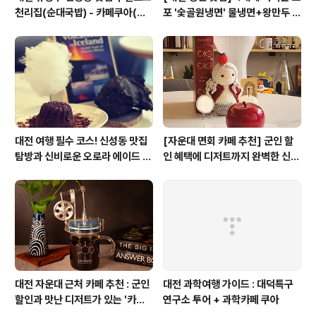
천리집(순대국밥) - 카페쿠아(커
포 '숯골원냉면' 물냉면+왕만두 조
피)
합& 식후 필수 코스 '카페 쿠아'
대전 여행 필수 코스! 신성동 맛집
[자운대 면회 카페 추천] 군인 할
탐방과 신비로운 오로라 에이드 체
인 혜택에 디저트까지 완벽한 신성
험
동 카페쿠아(Cafe QUA)
대전 자운대 근처 카페 추천 : 군인
대전 과학여행 가이드 : 대덕특구
할인과 맛난 디저트가 있는 '카페
연구소 투어 + 과학카페 쿠아
쿠아'