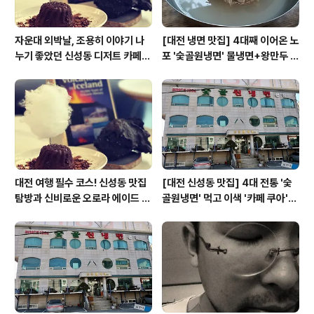
자운대 외박날, 조용히 이야기 나
[대전 냉면 맛집] 4대째 이어온 노
누기 좋았던 신성동 디저트 카페
포 '숯골원냉면' 물냉면+왕만두 조
'카페쿠아'
합& 식후 필수 코스 '카페 쿠아'
대전 여행 필수 코스! 신성동 맛집
[대전 신성동 맛집] 4대 전통 '숯
탐방과 신비로운 오로라 에이드 체
골원냉면' 먹고 이색 '카페 쿠아'로
험
이어지는 실패 없는 하루 코스