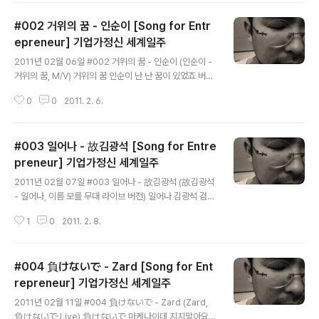
유가 견딜수 없이 너무 힘들다 해도 너라면 할수 있을꺼야
#002 거위의 꿈 - 인순이 [Song for Entr
할수가 있어 그게 바로 너야~ 굴하지 않는 보석같은 마음
있으니 어려워마 두려워마 아무것도 아니야 천천히 눈을
epreneur] 기업가정신 세계일주
글 내용
감고 다시 생각해 보는거야 세상이 너를 무릎 꿇게하여도
2011년 02월 06일 #002 거위의 꿈 - 인순이 (인순이 -
당당히 니 꿈을 펼쳐 보여줘 너라면 할수 있을꺼야 할수가
거위의 꿈, M/V) 거위의 꿈 인순이 난 난 꿈이 있었죠 버려
있어 그게 바로 너야 굴하지 않는 보석같은 마음이 있으니
지고 찢겨 남루하여도 내 가슴 깊숙히 보물과 같이 간직했
할수 있을꺼야 할수가 있어 그게 바로 너야 굴하지 않는 보
0
0
2011. 2. 6.
던 꿈 혹 때론 누군가가 뜻 모를 비웃음 내등뒤에 흘릴 때도
석같은 마음이 ..
난 참아야했죠 참을 수 있었죠 그날을 위해 늘 걱정하듯 말
하죠 헛된 꿈은 독이라고 세상은 끝이 정해진 책처럼 이미
#003 일어나 - 故김광석 [Song for Entre
돌이킬 수 없는 현실이라고 그래요 난 난 꿈이 있어요 그 꿈
을 믿어요 나를 지켜봐요 저 차갑게 서 있는 운명이란 벽 앞
preneur] 기업가정신 세계일주
글 내용
에 당당히 마주칠 수 있어요 언젠가 나 그 벽을 넘고서 저
2011년 02월 07일 #003 일어나 - 故김광석 (故김광석
하늘을 높이 날을 수 있어요 이 무거운 세상도 나를 묶을수
- 일어나, 이름 모를 무대 라이브 버전) 일어나 김광석 검은
없죠 내 삶의 끝에서 나 웃을 그날을 함께해요 늘 걱정하듯
밤의 가운데 서 있어, 한치 앞도 보이질 않아 어디로 가야하
말하죠 헛된 꿈은 독이라고 세상은 끝이 정해진 책처럼 이..
1
0
2011. 2. 8.
나 어디에 있을까? 둘러봐도 소용없었지 인생이란 강물 위
를 뜻 없이 부초처럼 떠다니다가 어느 고요한 호수가에 다
으면 물과 함께 썩어가겠지 일어나 일어나 다시한번 해보
#004 負けないで - Zard [Song for Ent
는거야 일어나 일어나 봄의 새싹들처럼 끝이없는 날들 속
에 나와 너는 지쳐가고 또 다른 행동으로 또 다른 말들로 스
repreneur] 기업가정신 세계일주
글 내용
스로를 안심시키지 인정함이 많을수록 새로움은 점점 더
2011년 02월 11일 #004 負けないで - Zard (Zard,
멀어지고 그저 왔다갔다 시계추와 같이 매일매일 흔들리겠
負けないで Live) 負けないで 마케나이데 지지말아요 Z