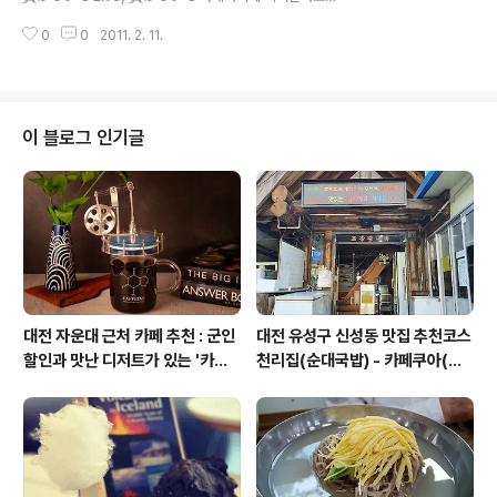
지 일어나 일어나 다시 한번해보는거야 일어나 일어나 봄
ard ふとした瞬間に 視線がぶつかる 후토시타 슌칸니
의 새싹들처럼 가볍게 산다는 건 결국은 스스로를 헐궈 내
0
0
2011. 2. 11.
시센가 부츠카루 우연히 시선이 마주치네요 幸運のとき
고 세상이 외면해도 나는 어차피 ..
めき 覺えているでしょ 시아와세노 토키메키 오보에테
이루데쇼 행복의 두근거림 기억하고 있죠? パステルカラ
－の季節に戀した 파스테루 카라노 키세츠니 코이시타
파스텔 색 계절에 사랑했던 あの日のように 輝いてる 아
이 블로그 인기글
노 히노요오니 카가야이테루 그 날 처럼 빛나고 있는 あな
たでいてね 아나타데이테네 당신인 채로 있어줘요 負け
ないで もう少し 마케나이데 모오 스코시 지지 말아요 앞
으로 조금만 最後まで 走り拔けて 사이고마데 하시리 누
케테 마지막까지 달려요 どんなに 離れてても 돈나니 하
나레테테모 아무리 떨..
대전 자운대 근처 카페 추천 : 군인
대전 유성구 신성동 맛집 추천코스
할인과 맛난 디저트가 있는 '카페
천리집(순대국밥) - 카페쿠아(커
쿠아'
피)