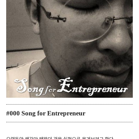
#000 S
ong for
E
ntrepreneur