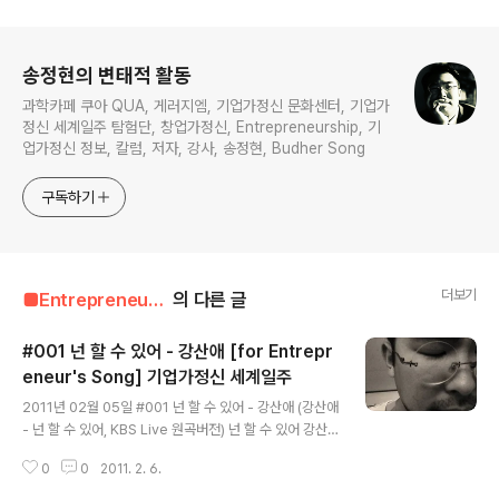
로그 정보
송정현의 변태적 활동
과학카페 쿠아 QUA, 게러지엠, 기업가정신 문화센터, 기업가
정신 세계일주 탐험단, 창업가정신, Entrepreneurship, 기
업가정신 정보, 칼럼, 저자, 강사, 송정현, Budher Song
구독하기
더보기
■Entrepreneur■■■/Entrepreneur's Song
의 다른 글
#001 넌 할 수 있어 - 강산애 [for Entrepr
eneur's Song] 기업가정신 세계일주
글 내용
2011년 02월 05일 #001 넌 할 수 있어 - 강산애 (강산애
- 넌 할 수 있어, KBS Live 원곡버전) 넌 할 수 있어 강산
애 후회하고 있다면 깨끗이 잊어버려 가위로 오려낸것 처
0
0
2011. 2. 6.
럼 다 지난 일이야 후회하지 않는다면 소중하게 간직해 언
젠가 웃으면 말할수~ 있을 때까지 너를 둘러싼 그 모든 이