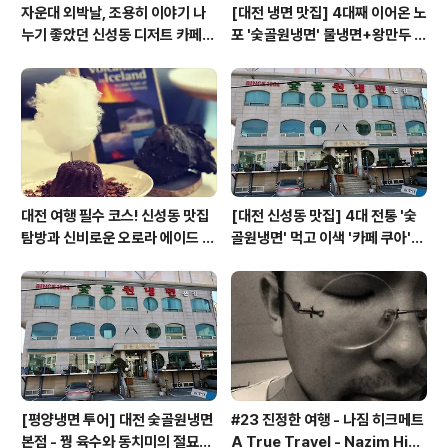
자운대 외박날, 조용히 이야기 나
[대전 냉면 맛집] 4대째 이어온 노
누기 좋았던 신성동 디저트 카페
포 '숯골원냉면' 물냉면+왕만두 조
'카페쿠아'
합& 식후 필수 코스 '카페 쿠아'
대전 여행 필수 코스! 신성동 맛집
[대전 신성동 맛집] 4대 전통 '숯
탐방과 신비로운 오로라 에이드 체
골원냉면' 먹고 이색 '카페 쿠아'로
험
이어지는 실패 없는 하루 코스
[평양냉면 투어] 대전 숯골원냉면
#23 진정한 여행 - 나짐 히크메트
본점 - 꿩 육수와 동치미의 절묘한
A True Travel - Nazim Hik