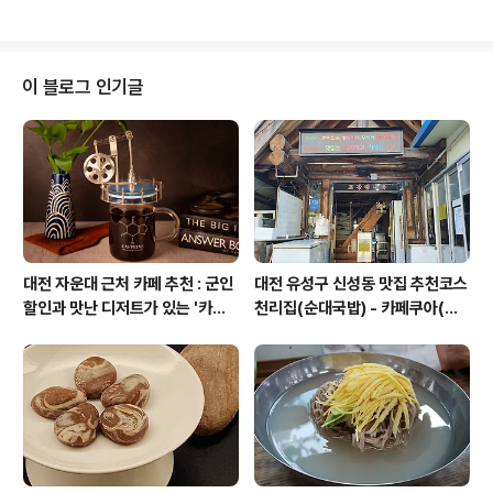
케테 마지막까지 달려요 どんなに 離れてても 돈나니 하
하려 한다. 끝없는 외로움과 고단함, 슬픔과 좌절 속에서.
나레테테모 아무리 떨..
홀로 야한 밤을 지세우지 마라. 그래도 우리에겐 비와 음악
이 있지 않은가?? 그저 편안하게 음악에 젖어보자.
이 블로그 인기글
대전 자운대 근처 카페 추천 : 군인
대전 유성구 신성동 맛집 추천코스
할인과 맛난 디저트가 있는 '카페
천리집(순대국밥) - 카페쿠아(커
쿠아'
피)