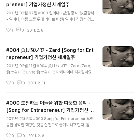
preneur] 기업가정신 세계일주
글 내용
2011년 02월 07일 #003 일어나 - 故김광석 (故김광석
- 일어나, 이름 모를 무대 라이브 버전) 일어나 김광석 검은
밤의 가운데 서 있어, 한치 앞도 보이질 않아 어디로 가야하
1
0
2011. 2. 8.
나 어디에 있을까? 둘러봐도 소용없었지 인생이란 강물 위
를 뜻 없이 부초처럼 떠다니다가 어느 고요한 호수가에 다
으면 물과 함께 썩어가겠지 일어나 일어나 다시한번 해보
#004 負けないで - Zard [Song for Ent
는거야 일어나 일어나 봄의 새싹들처럼 끝이없는 날들 속
에 나와 너는 지쳐가고 또 다른 행동으로 또 다른 말들로 스
repreneur] 기업가정신 세계일주
글 내용
스로를 안심시키지 인정함이 많을수록 새로움은 점점 더
2011년 02월 11일 #004 負けないで - Zard (Zard,
멀어지고 그저 왔다갔다 시계추와 같이 매일매일 흔들리겠
負けないで Live) 負けないで 마케나이데 지지말아요 Z
지 일어나 일어나 다시 한번해보는거야 일어나 일어나 봄
ard ふとした瞬間に 視線がぶつかる 후토시타 슌칸니
의 새싹들처럼 가볍게 산다는 건 결국은 스스로를 헐궈 내
0
0
2011. 2. 11.
시센가 부츠카루 우연히 시선이 마주치네요 幸運のとき
고 세상이 외면해도 나는 어차피 ..
めき 覺えているでしょ 시아와세노 토키메키 오보에테
이루데쇼 행복의 두근거림 기억하고 있죠? パステルカラ
#000 도전하는 이들을 위한 따뜻한 음악 -
－の季節に戀した 파스테루 카라노 키세츠니 코이시타
파스텔 색 계절에 사랑했던 あの日のように 輝いてる 아
[Song for Entrepreneur] 기업가정신 세
글 내용
노 히노요오니 카가야이테루 그 날 처럼 빛나고 있는 あな
계일주
2011년 2월 5일 #000 Song for Entrepreneur 오랫
たでいてね 아나타데이테네 당신인 채로 있어줘요 負け
동안 생각만 해왔던 것을 실천으로 옮겨보려고 한다. 홀로
ないで もう少し 마케나이데 모오 스코시 지지 말아요 앞
외로이 도전을 하고 있는 이를 위한 아픔의 음악, 용서의 음
으로 조금만 最後まで 走り拔けて 사이고마데 하시리 누
0
0
2011. 2. 6.
악, 치유의 음악, 용기의 음악, 세움의 음악을 한 곡씩 정리