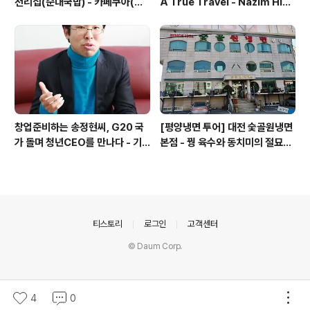
천리집(순대국밥) - 카페쿠아(커
A True Travel - Nazim Hik
피)
met - 기업가정신 세계일주
창업준비하는 송정현씨, G20 국
[평양냉면 투어] 대전 숯골원냉면
가 돌며 청년CEO를 만나다 - 기
본점 - 꿩 육수와 동치미의 절묘한
업가정신 세계일주
경계(식후 디저트는 과학카페 쿠
아)
의안내
티스토리
로그인
고객센터
© Daum Corp.
4
0