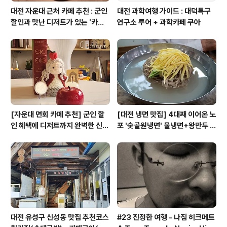
대전 자운대 근처 카페 추천 : 군인
대전 과학여행 가이드 : 대덕특구
할인과 맛난 디저트가 있는 '카페
연구소 투어 + 과학카페 쿠아
쿠아'
[자운대 면회 카페 추천] 군인 할
[대전 냉면 맛집] 4대째 이어온 노
인 혜택에 디저트까지 완벽한 신성
포 '숯골원냉면' 물냉면+왕만두 조
동 카페쿠아(Cafe QUA)
합& 식후 필수 코스 '카페 쿠아'
대전 유성구 신성동 맛집 추천코스
#23 진정한 여행 - 나짐 히크메트