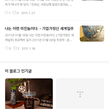
자가 하나가 와 있다. "굿모닝, 사장님께 말씀드렸어요. 계
약하는 걸로 하고, 조건은 다시 한번 논의 후 연락할께요."
1
0
2011. 1. 27.
출판사 담당자(KnP Books 양팀장님)로부터 온 문자다.
작년 여름, 혜리의 소개로 그녀를 처음 만났다. 원래 꿈을
위해 열심히 도전하는 서른살 청년들에 대한 그녀의 출판
나는 이런 미친놈이다. - 기업가정신 세계일주
기획때문에 만나려고 했다. 혜리가 그녀에게 날 추천한 것
글 내용
이다. 나는 출판 관련 인터뷰도 인터뷰지만, 당시에도 내 책
2011년 01월 18일 나는 이런 미친놈이다. [기업가정신 세
을 내고 싶은 욕심이 있었기에 이야기를 했다. 그러다가 시
계일주] 프로젝트 일지 2011년 01월 08일 작성자 : 윤승
간이 지나고 바쁜 일상으로 인해 서로 잊고 지내다가 최근
현 드디어 출국일자가 잡협다!! 2011년 2월 16일 물론 프
에서야 출국하기 전에 출판 준비를 해놓고 가기 위해 본격
0
2
2011. 1. 18.
로젝트로 봤을때에는 2차 출국이지만 나한테는 WET 프
적으로 콜을 했다. 그동안 가끔씩 연락하면서 출판관련 날
로젝트 첫 출국이다. 바로어제 2011년 1월 7일 영국행 티
카로운? 조언도 듣..
켓을 구매하였다. 어제를 생각하면 너무 가슴이 설레였다.
다른 멤버들에게 특별히 말은 안했지만 내 가슴속은 벌써
부터 두근거리고 있었다. 역시 내가 아는 송정현은 미친놈
이 블로그 인기글
이다!! 나같았음 지금 이대로 출국하기에는 힘들었을 것이
다. 좀 더 있다가 비용이 더 모이면 가자고 했겠지만 내가아
는 미친놈 송정현군께서 질러버리셨다. ㅋㅋ 내가 송정현
이라는 친구를 리더로 믿고 함께하는 가장 큰 이유요 친구
로써도 좋아하는 이유..