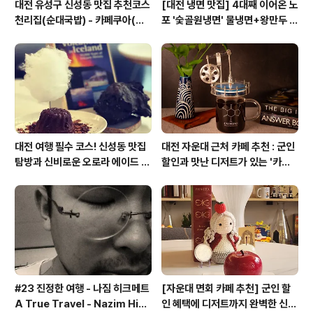
대전 유성구 신성동 맛집 추천코스
[대전 냉면 맛집] 4대째 이어온 노
천리집(순대국밥) - 카페쿠아(커
포 '숯골원냉면' 물냉면+왕만두 조
피)
합& 식후 필수 코스 '카페 쿠아'
대전 여행 필수 코스! 신성동 맛집
대전 자운대 근처 카페 추천 : 군인
탐방과 신비로운 오로라 에이드 체
할인과 맛난 디저트가 있는 '카페
험
쿠아'
#23 진정한 여행 - 나짐 히크메트
[자운대 면회 카페 추천] 군인 할
A True Travel - Nazim Hik
인 혜택에 디저트까지 완벽한 신성