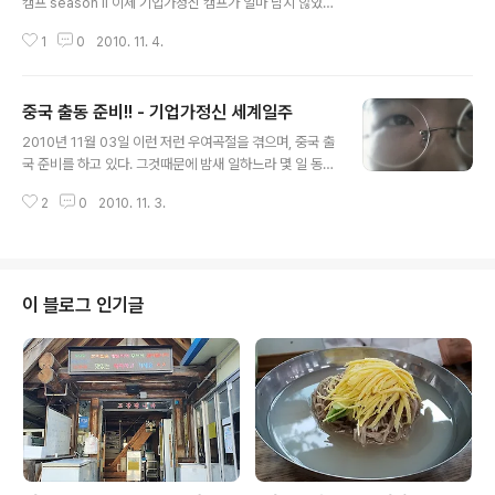
캠프 season II 이제 기업가정신 캠프가 얼마 남지 않았
다. 오늘 한실장님으로부터 최종선발 인원과 아래의 캠프
1
0
2010. 11. 4.
일정을 받았다. 이번에도 스탭으로 참여하게 되어 개인적
으로 매우 영광이고, 기대가 된다. 반면, 걱정도 되는 부분
도 있다. 15일 중국 출국때문이다. 지금 연변의 심선생님이
중국 출동 준비!! - 기업가정신 세계일주
많은 도움을 주고 계시지만, 아직 내가 원하는 구체적인 일
글 내용
정이 잡혀져있지 않기 때문이다. 이 하루라도 바쁜 중요한
2010년 11월 03일 이런 저런 우여곡절을 겪으며, 중국 출
준비기간에 3일이나 일을 하지 않는다는 것은 매우 큰 손
국 준비를 하고 있다. 그것때문에 밤새 일하느라 몇 일 동안
실임에도 불구하고, 캠프에 스탭으로 참가하기로 하였다.
포스팅을 못했다. (핑계일 뿐인가? 쿨럭~) '휴!~ 참 쉽지가
한실장님과 함께 일하는 것이 배울 점도 많고, 재미있다. 그
2
0
2010. 11. 3.
않구나.' (사진 : 힘들다. 그러나, 나는 보다 나은 삶을 원한
리고, 대학생들의 친구들의 꾸밈없는 모습들이 참 좋았기
다. 절실하게.) 현재 INKE와 KOWIN이라는 글로벌단체와
때문이다. 무..
방문지역의 한인회를 연락해서 도움을 청하고 있다. G20
Young Entrepreneur Alliance에서 상해 일정을 최종
적으로 지원해주었다. 우리가 인터뷰이와 방문기관을 리스
이 블로그 인기글
트업해서 보내주었더니 답장이 왔다. 그 중에서, 링위후이
(凌宇慧) 26세, 남성속옷으로 온/오프라인 쇼핑몰로 엄청
난 성장을 거둔 학생창업으로 사업을 시작한 여성 CEO를
인터뷰를 섭외해주었고, 그리고 상해 기술사업보육..