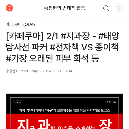
검색하기
송정현의 변태적 활동
티스토리
카페 쿠아 (QUA)
[카페쿠아] 2/1 #지과장 - #태양
탐사선 파커 #전자책 VS 종이책
#가장 오래된 피부 화석 등
송정현 Budher Song
2024. 1. 30. 15:34