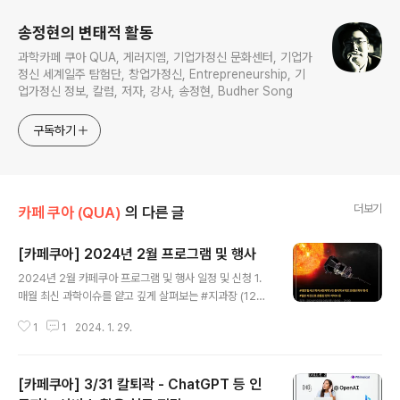
송정현의 변태적 활동
과학카페 쿠아 QUA, 게러지엠, 기업가정신 문화센터, 기업가
정신 세계일주 탐험단, 창업가정신, Entrepreneurship, 기
업가정신 정보, 칼럼, 저자, 강사, 송정현, Budher Song
구독하기
더보기
카페 쿠아 (QUA)
의 다른 글
[카페쿠아] 2024년 2월 프로그램 및 행사
글 내용
2024년 2월 카페쿠아 프로그램 및 행사 일정 및 신청 ​1.
매월 최신 과학이슈를 얕고 깊게 살펴보는 #지과장 (12세
+ 권장) -일시 : 2024년 02월 01일(목) 19:30~21:00 -
1
1
2024. 1. 29.
진행 : 과학커뮤니케이터 지구(지과장 역), 변태 (변사장
역) -내용 : 과학은 잘 모르지만 최신 과학 이슈는 알고 싶
은 사람들을 위한 꽁트형 과학토크 프로그램 1.이 달의 최
[카페쿠아] 3/31 칼퇴곽 - ChatGPT 등 인
신 과학이슈 TOP7(#태양 탐사선 파커 #전자책 VS 종이