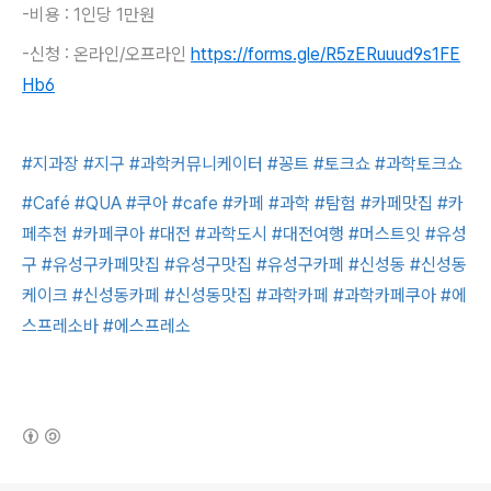
-비용 : 1인당 1만원
-신청 : 온라인/오프라인
https://forms.gle/R5zERuuud9s1FE
Hb6
#지과장
#지구
#과학커뮤니케이터
#꽁트
#토크쇼
#과학토크쇼
#Café
#QUA
#쿠아
#cafe
#카페
#과학
#탐험
#카페맛집
#카
페추천
#카페쿠아
#대전
#과학도시
#대전여행
#머스트잇
#유성
구
#유성구카페맛집
#유성구맛집
#유성구카페
#신성동
#신성동
케이크
#신성동카페
#신성동맛집
#과학카페
#과학카페쿠아
#에
스프레소바
#에스프레소
(새창열림)
로그 정보