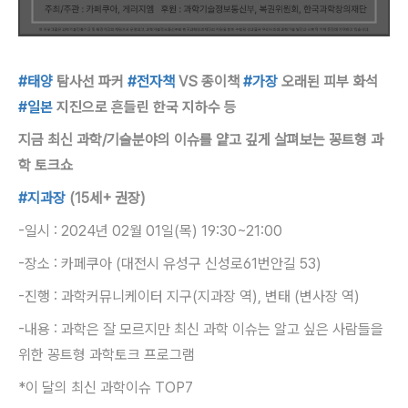
#태양
탐사선 파커
#전자책
VS 종이책
#가장
오래된 피부 화석
#일본
지진으로 흔들린 한국 지하수 등
지금 최신 과학/기술분야의 이슈를 얕고 깊게 살펴보는 꽁트형 과
학 토크쇼
#지과장
(15세+ 권장)
-일시 : 2024년 02월 01일(목) 19:30~21:00
-장소 : 카페쿠아 (대전시 유성구 신성로61번안길 53)
-진행 : 과학커뮤니케이터 지구(지과장 역), 변태 (변사장 역)
-내용 : 과학은 잘 모르지만 최신 과학 이슈는 알고 싶은 사람들을
위한 꽁트형 과학토크 프로그램
*이 달의 최신 과학이슈 TOP7