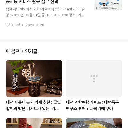
책 #가장 오래된 피부 화석 #일본 지진으로 흔들린 한국
공지능 서비스 활용 실무 전략
글 내용
지하수 등) -비용 : 1인당 1만원 -신청 : 온라인/오프라인
평일 저녁 칼퇴해서 과학/기술을 학습하는 [ #칼퇴곽 ] 일
동시 진행 https://forms.gle/R5zERuuud9s1FEHb6 ​
정 : 2023년 03월 31일(금) 18:30~20:00 장소 : 카페
2. #기술샘이나 - 부활호의 모든 것 (12세+ 권장) 샘이 날
쿠아 (대전 유성구 신성로61번안길 53 1층) 내용 : ChatG
정도의 역량과..
0
0
2023. 3. 20.
PT, Mid-Journey 등 각종 AI서비스 업무 활용법 1. 창업
가, 홍보/마케터의 업무 생산성을 높이는 AI 활용/사례 다
솔인 이종범 대표 2. 연구/교육자의 업무 생산성을 높이는
AI 서비스 활용/사례 동명대학교 원종윤 교수 문의 : 010-
5455-5897 sciencecafekorea@gmail.com 신청 :
이 블로그 인기글
https://forms.gle/nR3imZWcYpvHzUqA7 1인당 1
5,000원(커피/샌드위치 제공), 농협 418-12-150688
송정현 #카페쿠아 #QUA #쿠아 #카페 #쿠아카페..
대전 자운대 근처 카페 추천 : 군인
대전 과학여행 가이드 : 대덕특구
할인과 맛난 디저트가 있는 '카페
연구소 투어 + 과학카페 쿠아
쿠아'