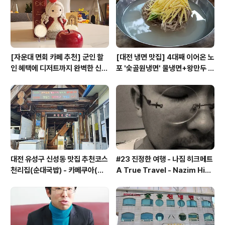
[자운대 면회 카페 추천] 군인 할
[대전 냉면 맛집] 4대째 이어온 노
인 혜택에 디저트까지 완벽한 신성
포 '숯골원냉면' 물냉면+왕만두 조
동 카페쿠아(Cafe QUA)
합& 식후 필수 코스 '카페 쿠아'
대전 유성구 신성동 맛집 추천코스
#23 진정한 여행 - 나짐 히크메트
천리집(순대국밥) - 카페쿠아(커
A True Travel - Nazim Hik
피)
met - 기업가정신 세계일주