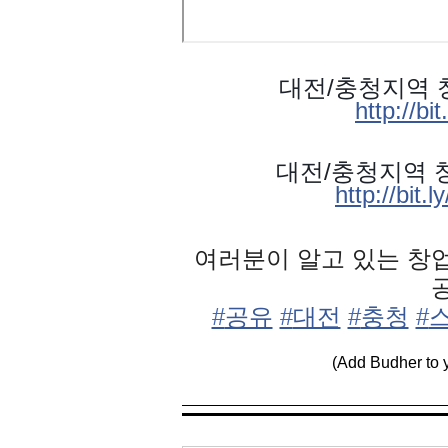
대전
/충청지역
창
http://bi
대전/충청지역 
http://bit
여러분이 알고 있는 창
‪#‎
공유‬
‪#‎
대전‬
‪#‎
충청‬
‪#‎
스
(Add Budher to 