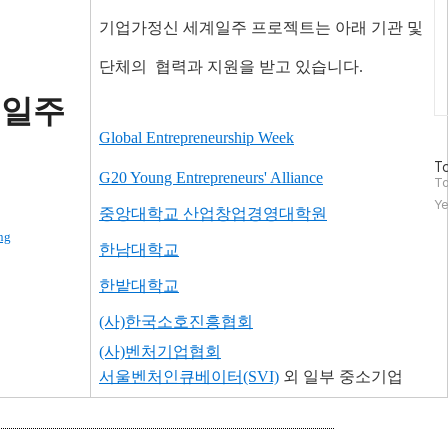
기업가정신 세계일주 프로젝트는 아래 기관 및
단체의
협력과 지원을 받고 있습니다.
계일주
Global Entrepreneurship Week
방
To
G20 Young Entrepreneurs' Alliance
문
To
자
Ye
중앙대학교 산업창업경영대학원
수
ng
한남대학교
한밭대학교
(사)한국소호진흥협회
(사)벤처기업협회
서울벤처인큐베이터(SVI)
외
일부 중소기업