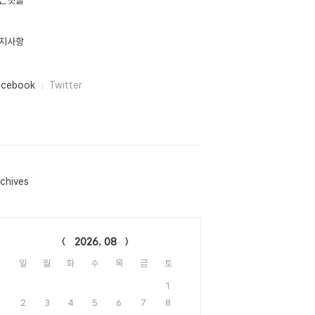
근댓글
지사항
acebook
Twitter
chives
lendar
2026. 08
일
월
화
수
목
금
토
1
2
3
4
5
6
7
8