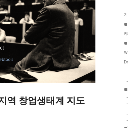
기
■
카
■
W
D
■
 지역 창업생태계 지도