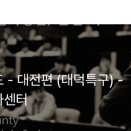
- 대전편 (대덕특구) -
화센터