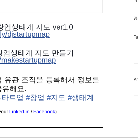
최
기
글
공
업생태계 지도 ver1.0
t.ly/djstartupmap
페
F
이
스
북
창업생태계 지도 만들기
트
.ly/makestartupmap
위
터
플
러
업 유관 조직을 등록해서 정보를
Ar
그
인
공유해요.
타트업‬
‪#‎
창업‬
‪#‎
지도‬
‪#‎
생태계‬
Ca
your
Linked-in
/
Facebook
)