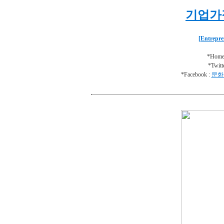
기업가
[Entrepre
*Home
*Twitt
*Facebook :
문화