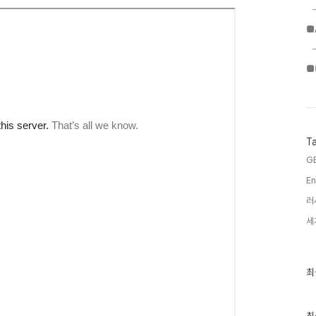
■
■
T
G
En
러
세
최
최
근
글
과
인