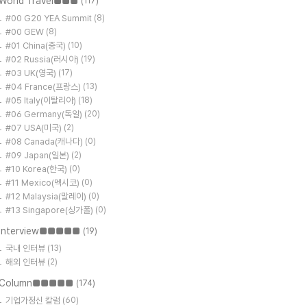
World Travel■■■
(117)
#00 G20 YEA Summit
(8)
#00 GEW
(8)
#01 China(중국)
(10)
#02 Russia(러시아)
(19)
#03 UK(영국)
(17)
#04 France(프랑스)
(13)
#05 Italy(이탈리아)
(18)
#06 Germany(독일)
(20)
#07 USA(미국)
(2)
#08 Canada(캐나다)
(0)
#09 Japan(일본)
(2)
#10 Korea(한국)
(0)
#11 Mexico(멕시코)
(0)
#12 Malaysia(말레이)
(0)
#13 Singapore(싱가폴)
(0)
Interview■■■■■
(19)
국내 인터뷰
(13)
해외 인터뷰
(2)
Column■■■■■
(174)
기업가정신 칼럼
(60)