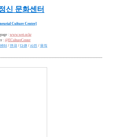
정신 문화센터
neurial Culture Center]
page :
www.wet.or.kr
er :
@ECultureCenter
센터
/
연극
/
다큐
/
사진
/
뮤직