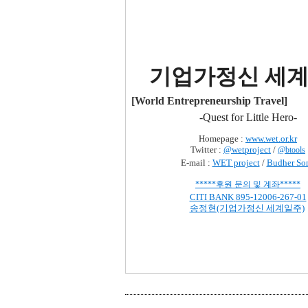
기
업가정신 세
[World Entrepreneurship Travel]
-Quest for Little Hero-
Homepage :
www.wet.or.kr
Twitter :
@wetproject
/
@btools
E-mail :
WET project
/
Budher So
*****
후원 문의 및 계좌
*****
CITI BANK
895-12006-267-01
송정현(기업가정신 세계일주)