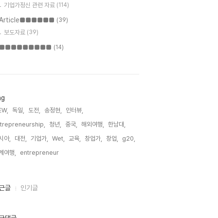
기업가정신 관련 자료
(114)
Article■■■■■■
(39)
보도자료
(39)
■■■■■■■■■
(14)
ag
EW,
독일,
도전,
송정현,
인터뷰,
trepreneurship,
청년,
중국,
해외여행,
한남대,
시아,
대전,
기업가,
Wet,
교육,
창업가,
창업,
g20,
계여행,
entrepreneur,
근글
인기글