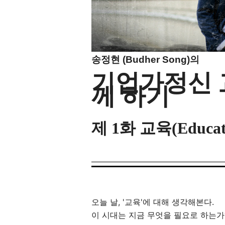
송정현 (Budher Song)
의
기
업가정신 
께
하기
제 1화 교육(Educ
오늘 날, '교육'에 대해 생각해본다.
이 시대는 지금 무엇을 필요로 하는가