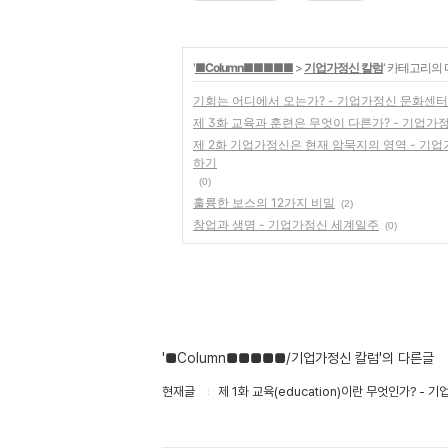
'
■Column■■■■■
>
기업가정신 칼럼
' 카테고리의 
기회는 어디에서 오는가? - 기업가정신 문화센터
제 3화 교육과 훈련은 무엇이 다른가? - 기업가
제 2화 기업가정신은 현재 암묵지의 영역 - 기업
하기
(0)
훌륭한 보스의 12가지 비밀
(2)
창업과 생명 - 기업가정신 세계일주
(0)
'■Column■■■■■/기업가정신 칼럼'의 다른글
현재글
제 1화 교육(education)이란 무엇인가? -