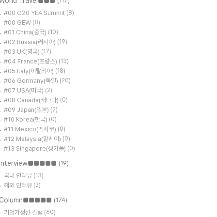
World Travel■■■
(117)
#00 G20 YEA Summit
(8)
#00 GEW
(8)
#01 China(중국)
(10)
#02 Russia(러시아)
(19)
#03 UK(영국)
(17)
#04 France(프랑스)
(13)
#05 Italy(이탈리아)
(18)
#06 Germany(독일)
(20)
#07 USA(미국)
(2)
#08 Canada(캐나다)
(0)
#09 Japan(일본)
(2)
#10 Korea(한국)
(0)
#11 Mexico(멕시코)
(0)
#12 Malaysia(말레이)
(0)
#13 Singapore(싱가폴)
(0)
Interview■■■■■
(19)
국내 인터뷰
(13)
해외 인터뷰
(2)
Column■■■■■
(174)
기업가정신 칼럼
(60)