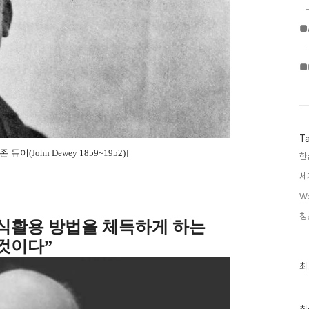
■
■
T
존 듀이
(John Dewey 1859~1952)]
한
세
We
청
식활용 방법을 체득하게 하는
것이다
”
최
최
근
글
과
인