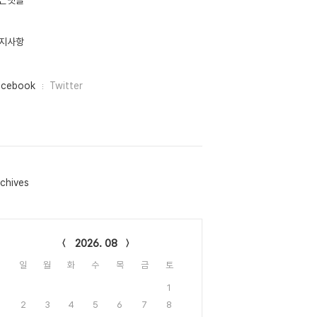
근댓글
지사항
acebook
Twitter
chives
lendar
2026. 08
일
월
화
수
목
금
토
1
2
3
4
5
6
7
8