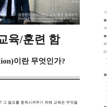
기
■
카
교육/훈련 함
■
W
D
ation)이란 무엇인가?
■
?
그 필요를 충족시켜주기 위해 교육은 무엇을