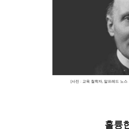
사진
교육 철학자
알프레드 노스
[
:
,
훌륭