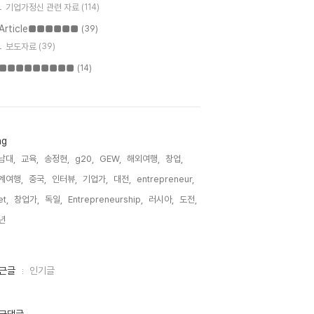
기업가정신 관련 자료
(114)
Article■■■■■■
(39)
보도자료
(39)
■■■■■■■■■
(14)
ag
남대,
교육,
송정현,
g20,
GEW,
해외여행,
창업,
계여행,
중국,
인터뷰,
기업가,
대전,
entrepreneur,
t,
창업가,
독일,
Entrepreneurship,
러시아,
도전,
년,
근글
인기글