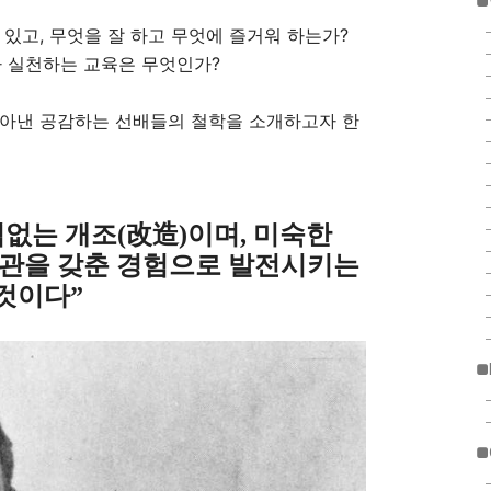
■
 있고, 무엇을 잘 하고 무엇에 즐거워 하는가?
 실천하는
교육은 무엇인가?
찾아낸 공감하는 선배들의 철학을 소개하고자 한
임없는 개조
改造
이며
미숙한
(
)
,
습관을 갖춘 경험으로 발전시키는
것이다
”
■
■