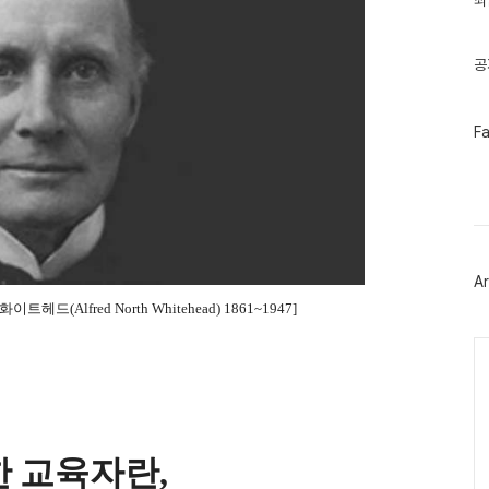
최
기
글
공
페
F
이
스
북
트
위
터
플
러
Ar
그
인
 화이트헤드
(Alfred North Whitehead) 1861~1947]
Ca
한 교육자란
,