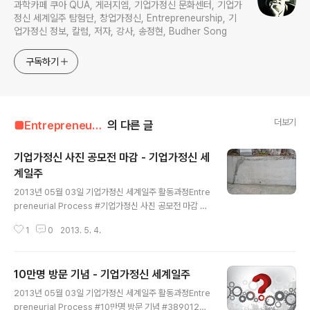
과학카페 쿠아 QUA, 게러지엠, 기업가정신 문화센터, 기업가
정신 세계일주 탐험단, 창업가정신, Entrepreneurship, 기
업가정신 정보, 칼럼, 저자, 강사, 송정현, Budher Song
구독하기
더보기
■Entrepreneur■■■/Entrepreneur's Way
의 다른 글
기업가정신 사진 공모전 마감 - 기업가정신 세
계일주
글 내용
2013년 05월 03일 기업가정신 세계일주 활동과정Entre
preneurial Process #기업가정신 사진 공모전 마감 기
업가정신 사진 공모전 접수마감이 끝났다. 이번 서울과학
1
0
2013. 5. 4.
기술대학교 행사에서는 총 49 작품이 접수되었는데, 나는
이중에서 약 10개 내외의 작품을 선정하여 시상하고자 한
다. 심사위원은 사진 분야의 전문가 뿐만 아니라, 기업가정
10만명 방문 기념 - 기업가정신 세계일주
신 / 창업 / 예술 등 다양한 분야에서 활동하고 있는 분들을
글 내용
모시고 객관적으로 이들의 작품을 심사할 예정이다. 사실
2013년 05월 03일 기업가정신 세계일주 활동과정Entre
기업가정신 사진 공모전은 작년에 동국대에서 처음으로 해
preneurial Process #10만명 방문 기념 #38901201