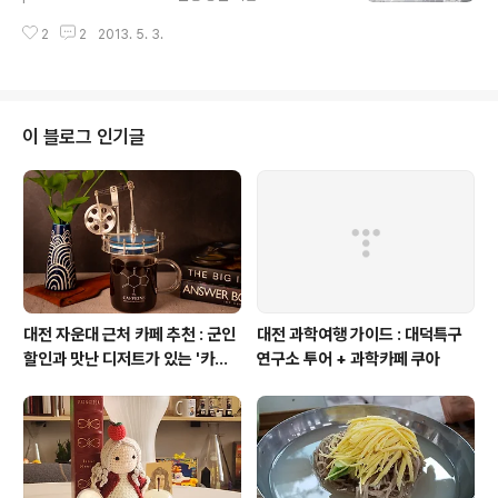
봤지만, 그 당시에는 출품한 작품을 실제 사진 인화 작업한
0년 7월 10일,처음으로 티스토리에 글을 올렸다. 참매와
것이 아니라서 다소 아쉬움으로 남아 있었다. 이번 기회에
2
2
2013. 5. 3.
기업가정신 http://wet-entrepreneur.tistory.com/1
서울과학기술대학교 창업교육센터와 함께 행사를 진행하
블로그를 할 줄도 모르던 이가 어줍잖은 이 글을 처음으로
면서 그 당시 행사를 준..
올리면서 기업가정신 세계일주 티스토리 블로그가 시작되
었다. (사실 네이버 블로그를 먼저 시작했으나, 현재는 이
곳에만 글을 남기고 있다.) 내 블로그가 방문자 수 10만명
이 블로그 인기글
을 달성했다. 사실 별로 볼 것도 좋은 정보도 없는.. 소소한
고민 / 단편적인 생각 / 편협한 주장들인데,하루에 약 100
~300명 가까이 들러주는 많은 이들에게 감사함과 고마움
뿐만 아니라 책임감을 느낀다. 내 ..
대전 자운대 근처 카페 추천 : 군인
대전 과학여행 가이드 : 대덕특구
할인과 맛난 디저트가 있는 '카페
연구소 투어 + 과학카페 쿠아
쿠아'