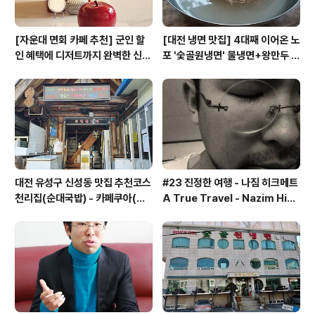
[자운대 면회 카페 추천] 군인 할
[대전 냉면 맛집] 4대째 이어온 노
인 혜택에 디저트까지 완벽한 신성
포 '숯골원냉면' 물냉면+왕만두 조
동 카페쿠아(Cafe QUA)
합& 식후 필수 코스 '카페 쿠아'
대전 유성구 신성동 맛집 추천코스
#23 진정한 여행 - 나짐 히크메트
천리집(순대국밥) - 카페쿠아(커
A True Travel - Nazim Hik
피)
met - 기업가정신 세계일주