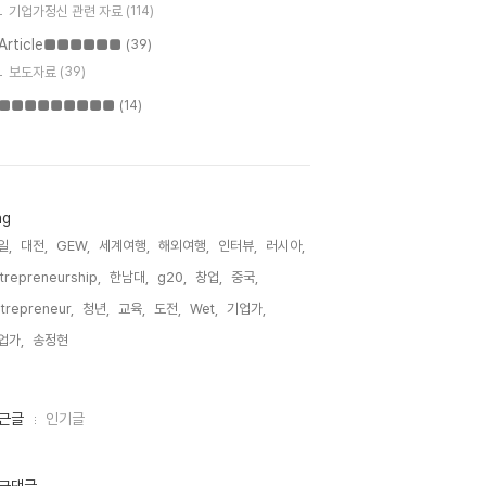
기업가정신 관련 자료
(114)
Article■■■■■■
(39)
보도자료
(39)
■■■■■■■■■
(14)
ag
일,
대전,
GEW,
세계여행,
해외여행,
인터뷰,
러시아,
trepreneurship,
한남대,
g20,
창업,
중국,
trepreneur,
청년,
교육,
도전,
Wet,
기업가,
업가,
송정현,
근글
인기글