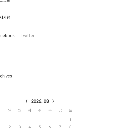
근댓글
지사항
acebook
Twitter
chives
lendar
2026. 08
일
월
화
수
목
금
토
1
2
3
4
5
6
7
8