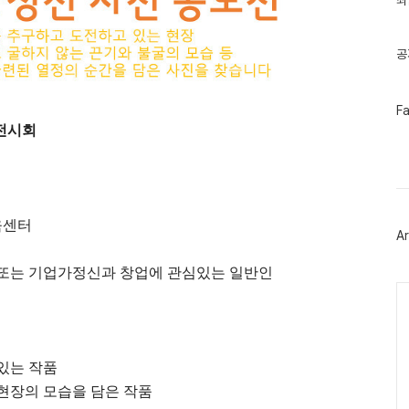
최
기
글
공
페
F
이
 전시회
스
북
트
위
터
플
육센터
러
Ar
그
인
생 또는 기업가정신과 창업에 관심있는 일반인
Ca
있는 작품
현장의 모습을 담은 작품