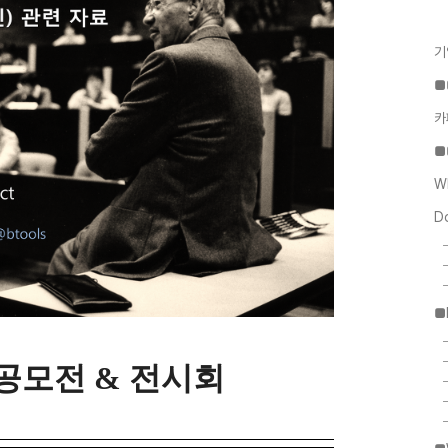
기
■
카
■
W
D
■
공모전 & 전시회