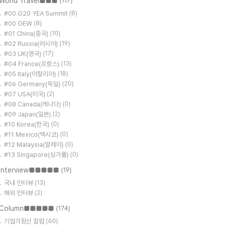
World Travel■■■
(117)
#00 G20 YEA Summit
(8)
#00 GEW
(8)
#01 China(중국)
(10)
#02 Russia(러시아)
(19)
#03 UK(영국)
(17)
#04 France(프랑스)
(13)
#05 Italy(이탈리아)
(18)
#06 Germany(독일)
(20)
#07 USA(미국)
(2)
#08 Canada(캐나다)
(0)
#09 Japan(일본)
(2)
#10 Korea(한국)
(0)
#11 Mexico(멕시코)
(0)
#12 Malaysia(말레이)
(0)
#13 Singapore(싱가폴)
(0)
Interview■■■■■
(19)
국내 인터뷰
(13)
해외 인터뷰
(2)
Column■■■■■
(174)
기업가정신 칼럼
(60)