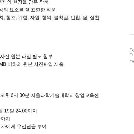
문제의 현장을 담은 작품
상의 요소를 잘 표현한 작품
, 창조, 위험, 자원, 창의, 불확실, 민첩, 팀, 실천
방
To
문
To
 사진 원본 파일 별도 첨부
자
Ye
, 30MB 이하의 원본 사진파일 제출
수
(수) 오후 6시 30분 서울과학기술대학교 창업교육센
4월 19일 24:00까지
00까지
응모자에게 우선권을 부여