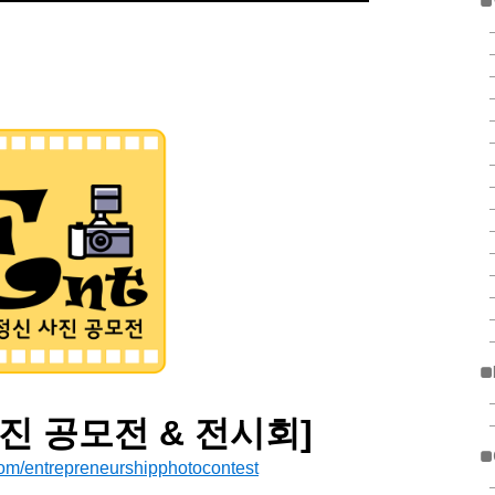
■
■
진 공모전 & 전시회]
■
com/entrepreneurshipphotocontest