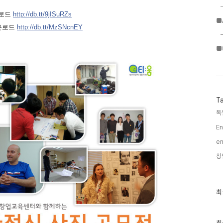
운로드
http://db.tt/9jISuRZs
■
운로드
http://db.tt/MzSNcnEY
■
T
독
En
en
창
최
최
근
글
과
인