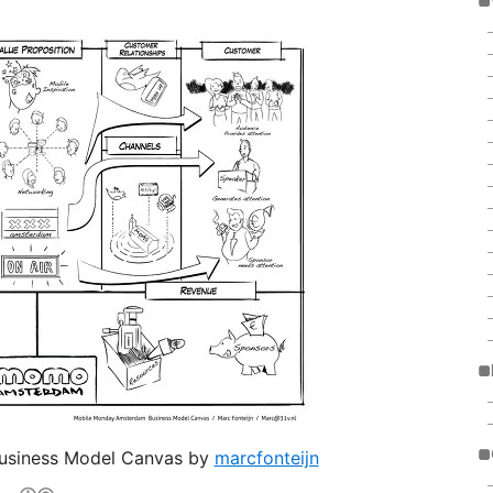
■
■
■
usiness Model Canvas by
marcfonteijn