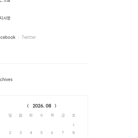
근댓글
지사항
acebook
Twitter
chives
lendar
2026. 08
일
월
화
수
목
금
토
1
2
3
4
5
6
7
8