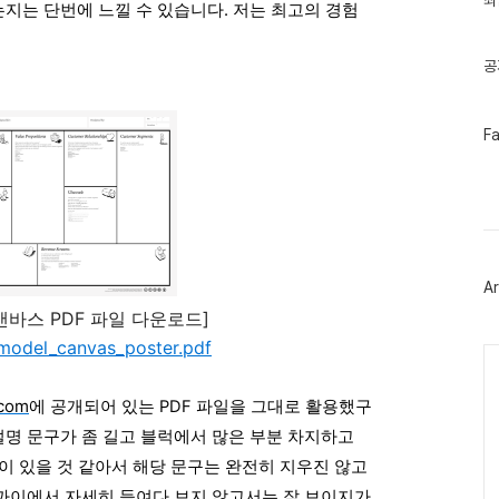
최
지는 단번에 느낄 수 있습니다. 저는 최고의 경험
기
글
공
페
F
이
스
북
트
위
터
플
러
Ar
그
인
캔바스 PDF 파일 다운로드]
_model_canvas_poster.pdf
Ca
.com
에 공개되어 있는
PDF 파일을 그대로 활용했구
 설명 문구가 좀 길고 블럭에서 많은 부분 차지하고
이 있을 것 같아서 해당 문구는 완전히 지우진 않고
까이에서 자세히 들여다 보지 않고서는 잘 보이지가