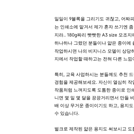
일일이 9블록을 그리기도 귀찮고, 어짜피
는 인쇄소에 맡겨서 제가 혼자 쓰기엔 좀
지라.. 180g짜리 빳빳한 A3 size 
얇은 종이에
하나하나 그렸던 분들이나
작업하시면
나의 비지니스 모델이 상당히 
지에서 작업할 때하고는 전혀 다른 느낌
특히, 교육 사업
하시는 분들께도 추천 드
경험을 제공해보세요. 자신이 열심히 작업했
작품처럼 느껴지도록 도톰한 종이로 인쇄
니면 몇 일 몇 달을 끙끙거리면서 만들
배 이상 무거운 종이이기도 하고, 용지도
수 있습니다.
벌크로 제작된 얇은 용지도 써보시고 도