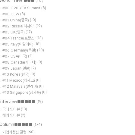
World Travel■■■
(117)
#00 G20 YEA Summit
(8)
#00 GEW
(8)
#01 China(중국)
(10)
#02 Russia(러시아)
(19)
#03 UK(영국)
(17)
#04 France(프랑스)
(13)
#05 Italy(이탈리아)
(18)
#06 Germany(독일)
(20)
#07 USA(미국)
(2)
#08 Canada(캐나다)
(0)
#09 Japan(일본)
(2)
#10 Korea(한국)
(0)
#11 Mexico(멕시코)
(0)
#12 Malaysia(말레이)
(0)
#13 Singapore(싱가폴)
(0)
Interview■■■■■
(19)
국내 인터뷰
(13)
해외 인터뷰
(2)
Column■■■■■
(174)
기업가정신 칼럼
(60)