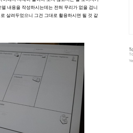
델 내용을 작성하시는데는 전혀 무리가 없을 겁니
대로 살려두었으니 그건 그대로 활용하시면 될 것 같
방
To
문
To
자
Ye
수