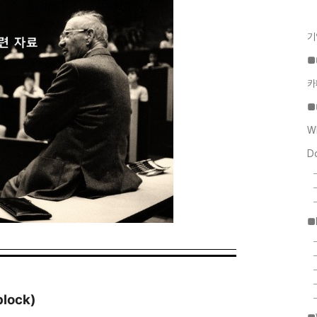
기
■
카
■
W
D
■
block)