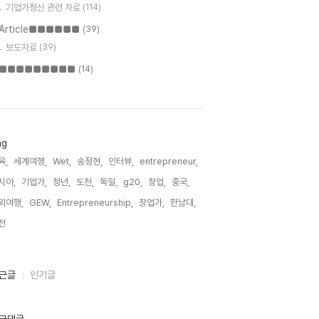
기업가정신 관련 자료
(114)
Article■■■■■■
(39)
보도자료
(39)
■■■■■■■■■
(14)
ag
육,
세계여행,
Wet,
송정현,
인터뷰,
entrepreneur,
시아,
기업가,
청년,
도전,
독일,
g20,
창업,
중국,
외여행,
GEW,
Entrepreneurship,
창업가,
한남대,
전,
근글
인기글