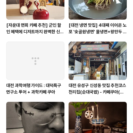
[자운대 면회 카페 추천] 군인 할
[대전 냉면 맛집] 4대째 이어온 노
인 혜택에 디저트까지 완벽한 신성
포 '숯골원냉면' 물냉면+왕만두 조
동 카페쿠아(Cafe QUA)
합& 식후 필수 코스 '카페 쿠아'
대전 과학여행 가이드 : 대덕특구
대전 유성구 신성동 맛집 추천코스
연구소 투어 + 과학카페 쿠아
천리집(순대국밥) - 카페쿠아(커
피)