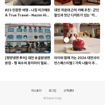
#23 진정한 여행 - 나짐 히크메트
대전 자운대 근처 카페 추천 : 군인
A True Travel - Nazim Hik
할인과 맛난 디저트가 있는 '카페
met - 기업가정신 세계일주
쿠아'
[평양냉면 투어] 대전 숯골원냉면
아이와 함께 가는 2026 대전사이
본점 - 꿩 육수와 동치미의 절묘한
언스페스티벌 | 가족 나들이 추천
경계(식후 디저트는 과학카페 쿠
코스 + 과학카페 쿠아
아)
의안내
티스토리
로그인
고객센터
© Daum Corp.