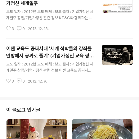
가정신 세계일주
글 내용
보도 일자 : 2012년 보도 매체 : 보도 출처 : 기업가정신 세
계일주 창업/기업가정신 관련 정보 KT&G와 함께하는 액
션멘토링 클래스 [서울] [상상 액션 멘토링 클래스]신청하
3
0
2012. 12. 13.
기 : http://www.sangsanguniv.com/academy/?cm
d=V&term_seq=3273상상 기업가정신 클래스 | 서울]
상상 액션 멘토링 (월)송정현30,000원5기2012.11.26~
이젠 교육도 공짜시대 '세계 석학들의 강좌를
2012.12.312013.01.07(월)~2013.02.04(월) (매주
월,16:00~19:00)KT&G 상상유니브 아뜰리에 서울(서대
안방에서 공짜로 즐겨' (기업가정신 교육 링
글 내용
문역, 충정로역 근처) (Add Budher to your Linked-in
크) - 기업가정신 세계일주
보도 일자 : 2012년 보도 매체 : 보도 출처 : 기업가정신 세
/ Facebook) 기업가정신 세계일주 [World Entrepren
계일주 창업/기업가정신 관련 정보 이젠 교육도 공짜시대
eurship Travel] -Quest f..
세계 유수의 대학에서 제공되는 훌륭한 교수들의 강의를
8
0
2012. 12. 9.
이제는 공짜로 들을 수 있는 시대가 열렸다. 세계 유명한 대
학에서 제공되는 오픈 강좌가 점점 증가하고 있는 추세이
기 때문이다.조만간 인터넷과 컴퓨터만 있으면 유학을 갈
필요가 없는 세상이 올 것 같다. 세계 석학들의 명강의를 이
제 컴퓨터 앞에서 강의노트와 함께 그대로 제공받게 되는
이 블로그 인기글
것.교육 기회의 평등에 바람직한 방향이 아닌가 생각된다.
이로서 교육시장도 몇 년 내로 큰 지각변동이 있으리라. 그
중에서도 Entrepreneurship(기업가정신, 창업가정신)
과 관련된 코스를 링크! #MIT 대학의 기업가정신 오픈 코
스MIT 대학의 ..