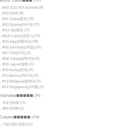
World Travel■■■
(117)
#00 G20 YEA Summit
(8)
#00 GEW
(8)
#01 China(중국)
(10)
#02 Russia(러시아)
(19)
#03 UK(영국)
(17)
#04 France(프랑스)
(13)
#05 Italy(이탈리아)
(18)
#06 Germany(독일)
(20)
#07 USA(미국)
(2)
#08 Canada(캐나다)
(0)
#09 Japan(일본)
(2)
#10 Korea(한국)
(0)
#11 Mexico(멕시코)
(0)
#12 Malaysia(말레이)
(0)
#13 Singapore(싱가폴)
(0)
Interview■■■■■
(19)
국내 인터뷰
(13)
해외 인터뷰
(2)
Column■■■■■
(174)
기업가정신 칼럼
(60)