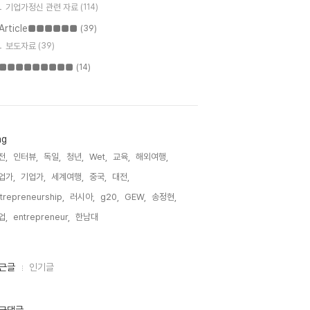
기업가정신 관련 자료
(114)
Article■■■■■■
(39)
보도자료
(39)
■■■■■■■■■
(14)
ag
전,
인터뷰,
독일,
청년,
Wet,
교육,
해외여행,
업가,
기업가,
세계여행,
중국,
대전,
trepreneurship,
러시아,
g20,
GEW,
송정현,
업,
entrepreneur,
한남대,
근글
인기글