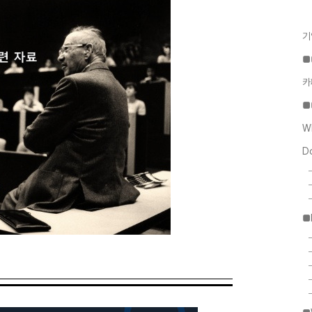
기
■
카
■
W
D
■