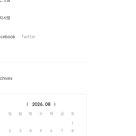
근댓글
지사항
acebook
Twitter
chives
lendar
2026. 08
일
월
화
수
목
금
토
1
2
3
4
5
6
7
8