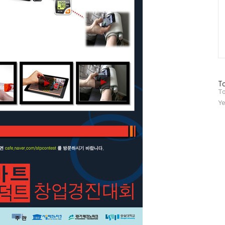
방
To
문
To
자
Ye
수