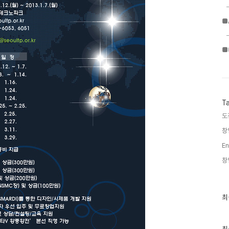
■
■
T
도
창
En
창
최
최
근
글
과
인