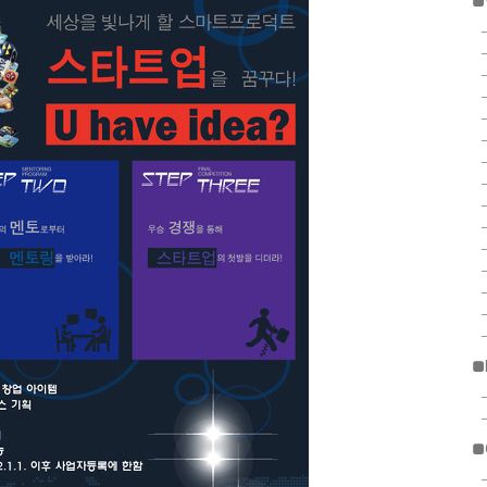
■
■
■