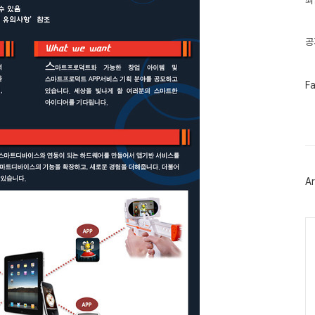
최
기
글
공
페
F
이
스
북
트
위
터
플
러
Ar
그
인
Ca