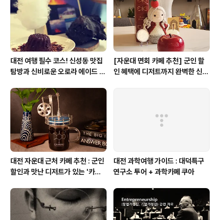
대전 여행 필수 코스! 신성동 맛집
[자운대 면회 카페 추천] 군인 할
탐방과 신비로운 오로라 에이드 체
인 혜택에 디저트까지 완벽한 신성
험
동 카페쿠아(Cafe QUA)
대전 자운대 근처 카페 추천 : 군인
대전 과학여행 가이드 : 대덕특구
할인과 맛난 디저트가 있는 '카페
연구소 투어 + 과학카페 쿠아
쿠아'