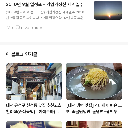
2010년 9월 일정표 - 기업가정신 세계일주
소 도착 Shanghai SOHO International Youth Hoste
글 내용
l Tel: 021-58888817 Address: No.1307, South S
(2008년 새해 해돋이 모습) 기업가정신 세계일주 2010
uzhou Road, Huangpu District, Shanghai Web: w
년 9월 활동 결과입니다. *9월 일정요약 -대한항공 후원유
ww.yhaonline.com 上海..
치 협의 중. -한남대학교 후원유치 협의 중. -(주)휴넷 조영
0
1
2010. 10. 5.
탁 대표이사 인터뷰 완료. -Start-up Digest 인터뷰 기사
보도. -UN Foundation 미팅 - NET's GO 행사 협의 관
련. -한국 MS사 미팅 - 후원유치. -여행사 미팅(하나투어,
모두투어 등). -한남대학교 김형태 총장 미팅 - 지원 요청.
-문국현(前 유한킴벌리 CEO) 대표 - 미니 인터뷰, 자문 요
이 블로그 인기글
청. -연합뉴스 인터뷰 기사보도. -G20서울국제컨퍼런스
참가. -KOWIN 한민족여성네트워크행사 참가.
대전 유성구 신성동 맛집 추천코스
[대전 냉면 맛집] 4대째 이어온 노
천리집(순대국밥) - 카페쿠아(커
포 '숯골원냉면' 물냉면+왕만두 조
피)
합& 식후 필수 코스 '카페 쿠아'