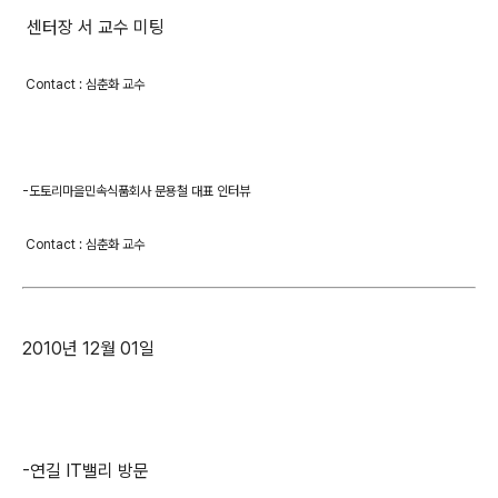
센터장 서 교수 미팅
Contact : 심춘화 교수
-도토리마을민속식품회사 문용철 대표 인터뷰
Contact : 심춘화 교수
2010년 12월 01일
-연길 IT밸리 방문